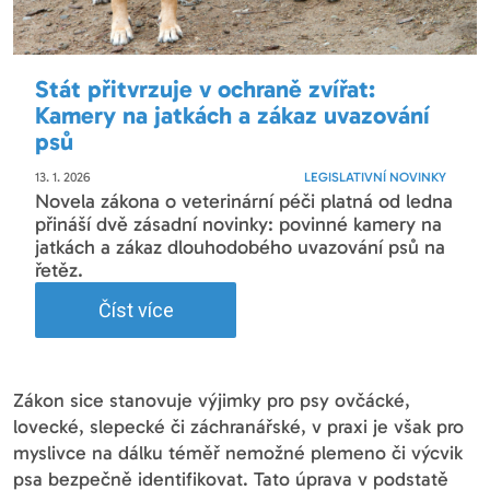
Stát přitvrzuje v ochraně zvířat:
Kamery na jatkách a zákaz uvazování
psů
13. 1. 2026
LEGISLATIVNÍ NOVINKY
Novela zákona o veterinární péči platná od ledna
přináší dvě zásadní novinky: povinné kamery na
jatkách a zákaz dlouhodobého uvazování psů na
řetěz.
Číst více
Zákon sice stanovuje výjimky pro psy ovčácké,
lovecké, slepecké či záchranářské, v praxi je však pro
myslivce na dálku téměř nemožné plemeno či výcvik
psa bezpečně identifikovat. Tato úprava v podstatě