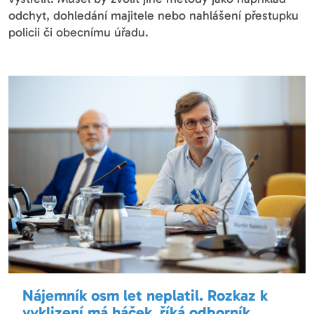
odchyt, dohledání majitele nebo nahlášení přestupku
policii či obecnímu úřadu.
Nájemník osm let neplatil. Rozkaz k
vyklizení má háček, říká odborník