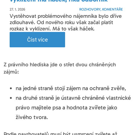
27. 1. 2026
ROZHOVORY, KOMENTÁŘE
Vystěhovat problémového nájemníka bylo dříve
zdlouhavé. Od nového roku však začal platit
rozkaz k vyklizení. Má to však háček.
Číst více
Z právního hlediska jde o střet dvou chráněných
zájmů:
na jedné straně stojí zájem na ochraně zvěře,
na druhé straně je ústavně chráněné vlastnické
právo majitele psa a hodnota zvířete jako
živého tvora.
Podle navrhovatelů musí být usmrcení zvířete až