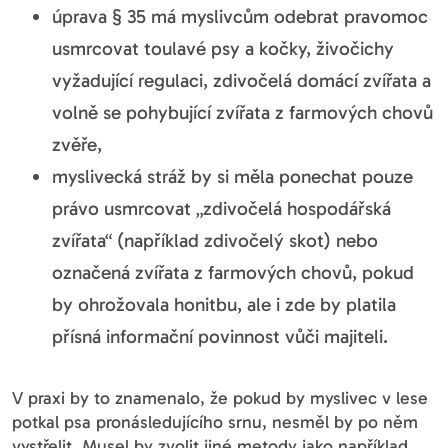
úprava § 35 má myslivcům odebrat pravomoc
usmrcovat toulavé psy a kočky, živočichy
vyžadující regulaci, zdivočelá domácí zvířata a
volně se pohybující zvířata z farmových chovů
zvěře,
myslivecká stráž by si měla ponechat pouze
právo usmrcovat „zdivočelá hospodářská
zvířata“ (například zdivočelý skot) nebo
označená zvířata z farmových chovů, pokud
by ohrožovala honitbu, ale i zde by platila
přísná informační povinnost vůči majiteli.
V praxi by to znamenalo, že pokud by myslivec v lese
potkal psa pronásledujícího srnu, nesměl by po něm
vystřelit. Musel by zvolit jiné metody jako například