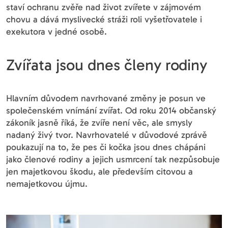
staví ochranu zvěře nad život zvířete v zájmovém
chovu a dává myslivecké stráži roli vyšetřovatele i
exekutora v jedné osobě.
Zvířata jsou dnes členy rodiny
Hlavním důvodem navrhované změny je posun ve
společenském vnímání zvířat. Od roku 2014 občanský
zákoník jasně říká, že zvíře není věc, ale smysly
nadaný živý tvor. Navrhovatelé v důvodové zprávě
poukazují na to, že pes či kočka jsou dnes chápáni
jako členové rodiny a jejich usmrcení tak nezpůsobuje
jen majetkovou škodu, ale především citovou a
nemajetkovou újmu.