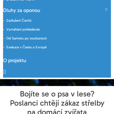
Dluhy za oponou
Zadlužení Čechů
Vymáhání pohledávek
Od Sametu po současnost
Exekuce v Česku a Evropě
O projektu
Bojíte se o psa v lese?
Poslanci chtějí zákaz střelby
na domácí zvířata