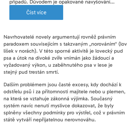
případů. Důvodem je opakované navyšování...
Číst více
Navrhovatelé novely argumentují rovněž právním
paradoxem souvisejícím s takzvaným „norováním“ (lov
lišek v norách). V této sporné aktivitě je lovecký pud
psa a útok na divoké zvíře vnímán jako žádoucí a
vyžadovaný výkon, u zaběhnutého psa v lese je
stejný pud trestán smrtí.
Dalším problémem jsou časté excesy, kdy dochází k
odstřelu psů i za přítomnosti majitele nebo u plemen,
na která se vztahuje zákonná výjimka. Současný
systém navíc nenutí myslivce dokazovat, že byly
splněny všechny podmínky pro výstřel, což v právním
státě vytváří nepřijatelnou nerovnováhu.