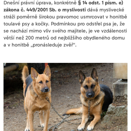
Dnešní právní úprava, konkrétně
§ 14 odst. 1 písm. e)
zákona č. 449/2001 Sb. o myslivosti
dává myslivecké
stráži poměrně širokou pravomoc usmrcovat v honitbě
toulavé psy a kočky. Podmínkou pro odstřel psa je, že
se nachází mimo vliv svého majitele, je ve vzdálenosti
větší než 200 metrů od nejbližšího obydleného domu
a v honitbě „pronásleduje zvěř“.