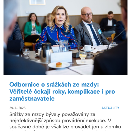
Odbornice o srážkách ze mzdy:
Věřitelé čekají roky, komplikace i pro
zaměstnavatele
29. 4. 2025
AKTUALITY
Srážky ze mzdy bývaly považovány za
nejefektivnější způsob provádění exekuce. V
současné době je však lze provádět jen u zlomku