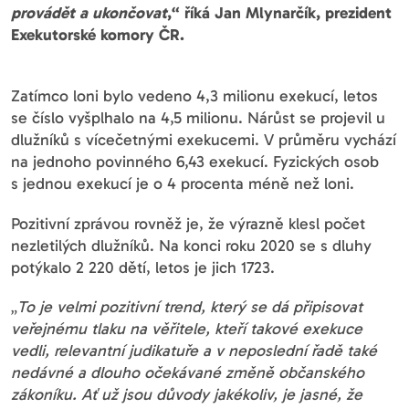
provádět a ukončovat
,“ říká Jan Mlynarčík, prezident
Exekutorské komory ČR.
Zatímco loni bylo vedeno 4,3 milionu exekucí, letos
se číslo vyšplhalo na 4,5 milionu. Nárůst se projevil u
dlužníků s vícečetnými exekucemi. V průměru vychází
na jednoho povinného 6,43 exekucí. Fyzických osob
s jednou exekucí je o 4 procenta méně než loni.
Pozitivní zprávou rovněž je, že výrazně klesl počet
nezletilých dlužníků. Na konci roku 2020 se s dluhy
potýkalo 2 220 dětí, letos je jich 1723.
„
To je velmi pozitivní trend, který se dá připisovat
veřejnému tlaku na věřitele, kteří takové exekuce
vedli, relevantní judikatuře a v neposlední řadě také
nedávné a dlouho očekávané změně občanského
zákoníku. Ať už jsou důvody jakékoliv, je jasné, že