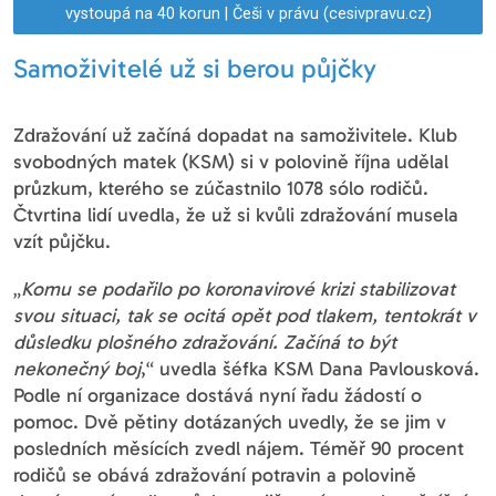
vystoupá na 40 korun | Češi v právu (cesivpravu.cz)
Samoživitelé už si berou půjčky
Zdražování už začíná dopadat na samoživitele. Klub
svobodných matek (KSM) si v polovině října udělal
průzkum, kterého se zúčastnilo 1078 sólo rodičů.
Čtvrtina lidí uvedla, že už si kvůli zdražování musela
vzít půjčku.
„
Komu se podařilo po koronavirové krizi stabilizovat
svou situaci, tak se ocitá opět pod tlakem, tentokrát v
důsledku plošného zdražování. Začíná to být
nekonečný boj
,“ uvedla šéfka KSM Dana Pavlousková.
Podle ní organizace dostává nyní řadu žádostí o
pomoc. Dvě pětiny dotázaných uvedly, že se jim v
posledních měsících zvedl nájem. Téměř 90 procent
rodičů se obává zdražování potravin a polovině