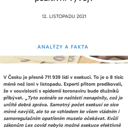
12. LISTOPADU 2021
ANALÝZY A FAKTA
V Česku je přesně 711 939 lidí v exekuci. To je o 8 tisíc
méně než loni v listopadu. Experti přitom predikovali,
že v souvislosti s epidemií koronaviru bude dlužníků
přibývat. „
Tyto scénáře se naštěstí nenaplnily, což je
určitě dobrá zpráva. Samotný počet exekucí se sice
mírně navýšil, ale to se vzhledem ke všem vládním i
samoregulačním opatřením muselo očekávat. Kvůli
zákonům Lex covid nebylo možné exekuce efektivně