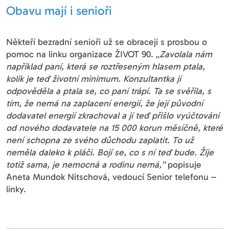
Obavu mají i senioři
Někteří bezradní senioři už se obracejí s prosbou o
pomoc na linku organizace ŽIVOT 90. „
Zavolala
nám
například paní, která se roztřeseným hlasem ptala,
kolik je teď životní minimum. Konzultantka jí
odpověděla a ptala se, co paní trápí. Ta se svěřila, s
tím, že nemá na zaplacení energií, že její původní
dodavatel energií zkrachoval a jí teď přišlo vyúčtování
od nového dodavatele na 15 000 korun měsíčně, které
není schopna ze svého důchodu zaplatit. To už
neměla daleko k pláči. Bojí se, co s ní teď bude. Žije
totiž sama, je nemocná a rodinu nemá,”
popisuje
Aneta Mundok Nitschová, vedoucí Senior telefonu –
linky.