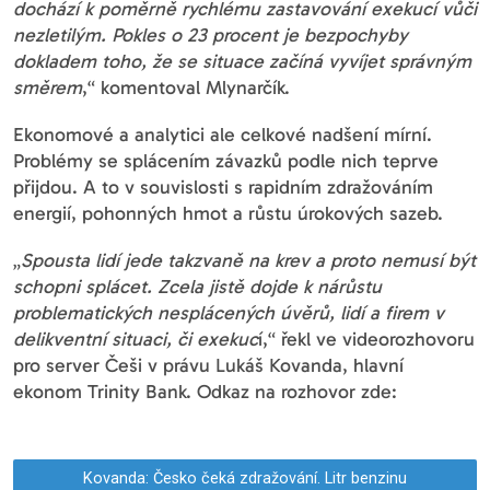
dochází k poměrně rychlému zastavování exekucí vůči
nezletilým. Pokles o 23 procent je bezpochyby
dokladem toho, že se situace začíná vyvíjet správným
směrem
,“ komentoval Mlynarčík.
Ekonomové a analytici ale celkové nadšení mírní.
Problémy se splácením závazků podle nich teprve
přijdou. A to v souvislosti s rapidním zdražováním
energií, pohonných hmot a růstu úrokových sazeb.
„
Spousta lidí jede takzvaně na krev a proto nemusí být
schopni splácet.
Zcela jistě dojde k nárůstu
problematických nesplácených úvěrů, lidí a firem v
delikventní situaci, či exekuc
í,“ řekl ve videorozhovoru
pro server Češi v právu Lukáš Kovanda, hlavní
ekonom Trinity Bank. Odkaz na rozhovor zde:
Kovanda: Česko čeká zdražování. Litr benzinu