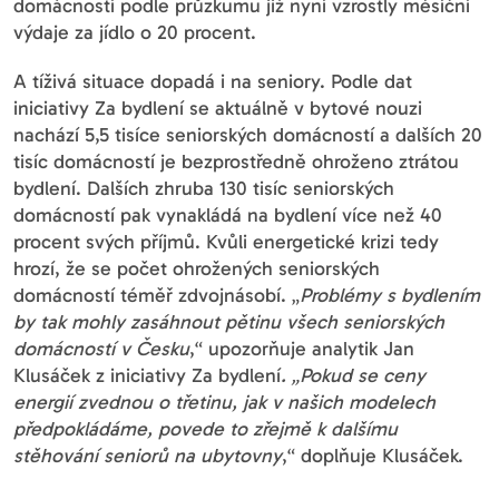
domácností podle průzkumu již nyní vzrostly měsíční
výdaje za jídlo o 20 procent.
A tíživá situace dopadá i na seniory. Podle dat
iniciativy Za bydlení se aktuálně v bytové nouzi
nachází 5,5 tisíce seniorských domácností a dalších 20
tisíc domácností je bezprostředně ohroženo ztrátou
bydlení. Dalších zhruba 130 tisíc seniorských
domácností pak vynakládá na bydlení více než 40
procent svých příjmů. Kvůli energetické krizi tedy
hrozí, že se počet ohrožených seniorských
domácností téměř zdvojnásobí. „
Problémy s bydlením
by tak mohly zasáhnout pětinu všech seniorských
domácností v Česku
,“ upozorňuje analytik Jan
Klusáček z iniciativy Za bydlení
. „Pokud se ceny
energií zvednou o třetinu, jak v našich modelech
předpokládáme, povede to zřejmě k dalšímu
stěhování seniorů na ubytovny
,“ doplňuje Klusáček.