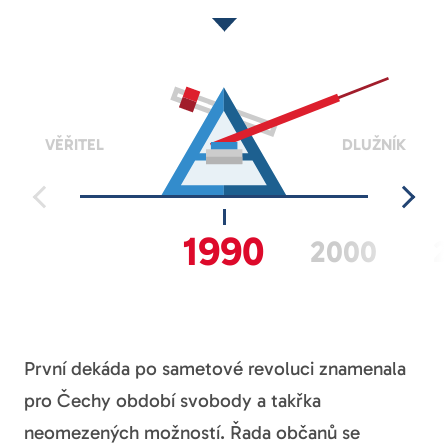
VĚŘITEL
DLUŽNÍK
1990
2000
2
První dekáda po sametové revoluci znamenala
pro Čechy období svobody a takřka
neomezených možností. Řada občanů se