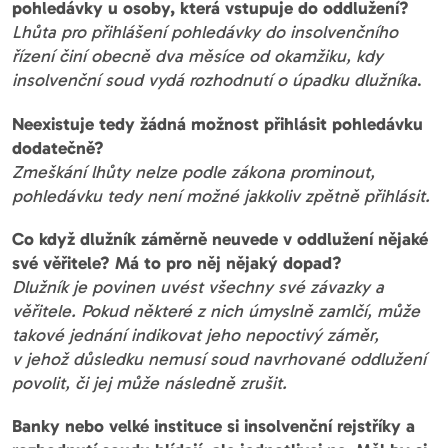
pohledávky u osoby, která vstupuje do oddlužení?
Lhůta pro přihlášení pohledávky do insolvenčního
řízení činí obecně dva měsíce od okamžiku, kdy
insolvenční soud vydá rozhodnutí o úpadku dlužníka
.
Neexistuje tedy žádná možnost přihlásit pohledávku
dodatečně?
Zmeškání lhůty nelze podle zákona prominout,
pohledávku tedy není možné jakkoliv zpětně přihlásit.
Co když dlužník záměrně neuvede v oddlužení nějaké
své věřitele? Má to pro něj nějaký dopad?
Dlužník je povinen uvést všechny své závazky a
věřitele. Pokud některé z nich úmyslně zamlčí, může
takové jednání indikovat jeho nepoctivý záměr,
v jehož důsledku nemusí soud navrhované oddlužení
povolit, či jej může následně zrušit.
Banky nebo velké instituce si insolvenční rejstříky a