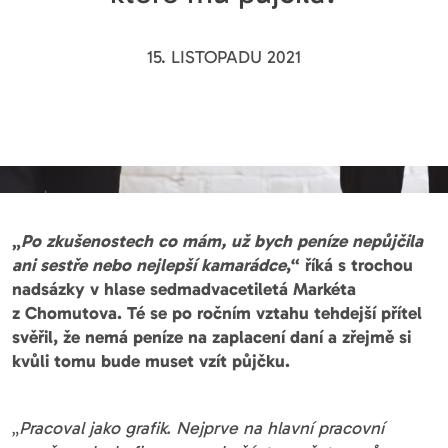
15. LISTOPADU 2021
„
Po zkušenostech co mám, už bych peníze nepůjčila
ani sestře nebo nejlepší kamarádce
,“ říká s trochou
nadsázky v hlase sedmadvacetiletá Markéta
z Chomutova. Té se po ročním vztahu tehdejší přítel
svěřil, že nemá peníze na zaplacení daní a zřejmě si
kvůli tomu bude muset vzít půjčku.
„
Pracoval jako grafik. Nejprve na hlavní pracovní