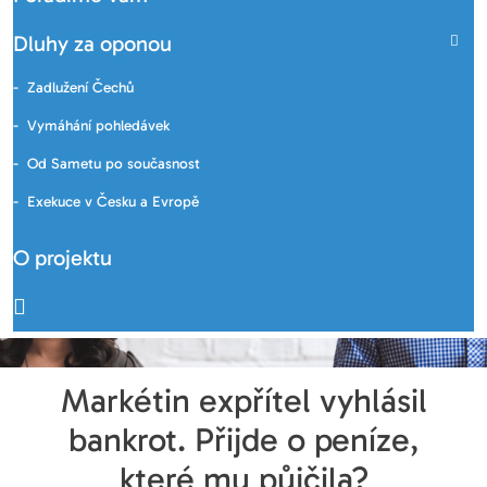
Dluhy za oponou
Zadlužení Čechů
Vymáhání pohledávek
Od Sametu po současnost
Exekuce v Česku a Evropě
O projektu
Markétin expřítel vyhlásil
bankrot. Přijde o peníze,
které mu půjčila?