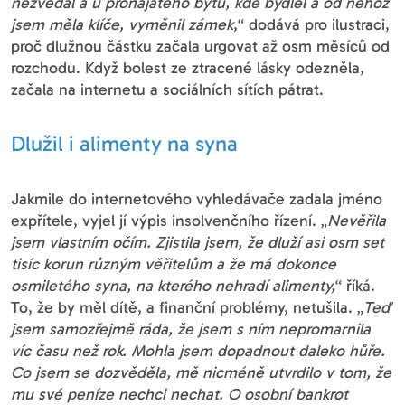
nezvedal a u pronajatého bytu, kde bydlel a od něhož
jsem měla klíče, vyměnil zámek
,“ dodává pro ilustraci,
proč dlužnou částku začala urgovat až osm měsíců od
rozchodu. Když bolest ze ztracené lásky odezněla,
začala na internetu a sociálních sítích pátrat.
Dlužil i alimenty na syna
Jakmile do internetového vyhledávače zadala jméno
expřítele, vyjel jí výpis insolvenčního řízení. „
Nevěřila
jsem vlastním očím. Zjistila jsem, že dluží asi osm set
tisíc korun různým věřitelům a že má dokonce
osmiletého syna, na kterého nehradí alimenty,
“ říká.
To, že by měl dítě, a finanční problémy, netušila. „
Teď
jsem samozřejmě ráda, že jsem s ním nepromarnila
víc času než rok. Mohla jsem dopadnout daleko hůře.
Co jsem se dozvěděla, mě nicméně utvrdilo v tom, že
mu své peníze nechci nechat. O osobní bankrot