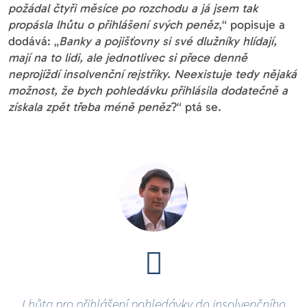
požádal čtyři měsíce po rozchodu a já jsem tak
propásla lhůtu o přihlášení svých peněz
,“ popisuje a
dodává: „
Banky a pojišťovny si své dlužníky hlídají,
mají na to lidi, ale jednotlivec si přece denně
neprojíždí insolvenční rejstříky. Neexistuje tedy nějaká
možnost, že bych pohledávku přihlásila dodatečně a
získala zpět třeba méně peněz
?“ ptá se.
Lhůta pro přihlášení pohledávky do insolvenčního