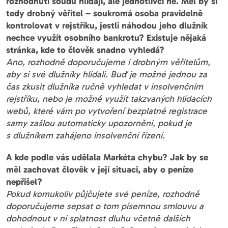
rozhodnutí soudu hlídají, ale jednotlivci ne. Měl by si
tedy drobný věřitel – soukromá osoba pravidelně
kontrolovat v rejstříku, jestli náhodou jeho dlužník
nechce využít osobního bankrotu? Existuje nějaká
stránka, kde to člověk snadno vyhledá?
Ano, rozhodně doporučujeme i drobným věřitelům,
aby si své dlužníky hlídali. Buď je možné jednou za
čas zkusit dlužníka ručně vyhledat v insolvenčním
rejstříku, nebo je možné využít takzvaných hlídacích
webů, které vám po vytvoření bezplatné registrace
samy zašlou automaticky upozornění, pokud je
s dlužníkem zahájeno insolvenční řízení.
A kde podle vás udělala Markéta chybu? Jak by se
měl zachovat člověk v její situaci, aby o peníze
nepřišel?
Pokud komukoliv půjčujete své peníze, rozhodně
doporučujeme sepsat o tom písemnou smlouvu a
dohodnout v ní splatnost dluhu včetně dalších