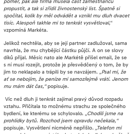
poměr, pak ale firma musela část zaměstnanců
propustit, a tak si zřídil živnostenský list. Špatně si
spočítal, kolik by měl odvádět a vznikl mu dluh dvacet
tisíc. Alespoň takhle mi to tenkrát vysvětloval
,“
vzpomíná Markéta.
Jelikož nechtěla, aby se její partner zadlužoval, sama
navrhla, že mu chybějící částku půjčí. A on se slovy
díků přijal. Měsíc nato ale Markétě přišel email, že se
s ní musí rozejít, protože je přesvědčený o tom, že by
jim to neklapalo a trápili by se navzájem. „
Psal mi, že
ať se nebojím, že peníze mi samozřejmě vrátí. Jenom
mu mám dát čas,“
popisuje.
Víc než dluh ji tenkrát zajímal pravý důvod rozpadu
vztahu. Přičítala to možnému strachu ze společného
bydlení, ke kterému se schylovalo. „
Chodili jsme na
prohlídky bytů. Rozchod jsem opravdu nečekala,“
popisuje. Vysvětlení nicméně nepřišlo
. „Telefon mi