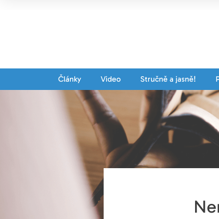
Články
Video
Stručně a jasně!
Nem