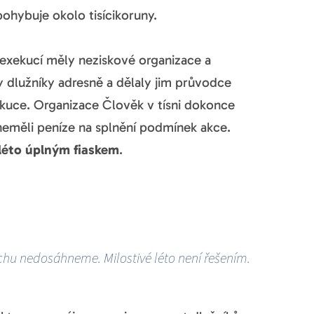
ohybuje okolo tisícikoruny.
exekucí měly neziskové organizace a
y dlužníky adresně a dělaly jim průvodce
ekuce. Organizace Člověk v tísni dokonce
í neměli peníze na splnění podmínek akce.
 léto úplným fiaskem
.
u nedosáhneme. Milostivé léto není řešením.