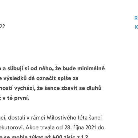
22
a a slibují si od něho, že bude minimálně
e výsledků dá označit spíše za
stí vychází, že šance zbavit se dluhů
 v té první.
ucí, dostali v rámci Milostivého léta šanci
ekutorovi. Akce trvala od 28. října 2021 do
že
se mohla týkat až 400 tisíc z 1,2