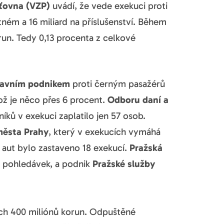
ťovna (VZP)
uvádí, že vede exekuci proti
jistném a 16 miliard na příslušenství. Během
orun. Tedy 0,13 procenta z celkové
ravním podnikem
proti černým pasažérů
což je něco přes 6 procent.
Odboru daní a
níků v exekuci zaplatilo jen 57 osob.
města Prahy
, který v exekucích vymáhá
y aut bylo zastaveno 18 exekucí.
Pražská
36 pohledávek, a podnik
Pražské služby
lých 400 miliónů korun. Odpuštěné