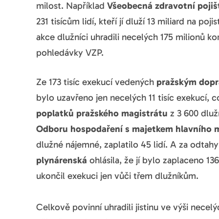
milost. Například
Všeobecná zdravotní pojiš
231 tisícům lidí, kteří jí dluží 13 miliard na po
akce dlužníci uhradili necelých 175 milionů k
pohledávky VZP.
Ze 173 tisíc exekucí vedených
pražským dop
bylo uzavřeno jen necelých 11 tisíc exekucí, 
poplatků pražského magistrátu
z 3 600 dluž
Odboru hospodaření s majetkem hlavního 
dlužné nájemné, zaplatilo 45 lidí. A za odtah
plynárenská
ohlásila, že jí bylo zaplaceno 1
ukončil exekuci jen vůči třem dlužníkům.
Celkově povinní uhradili jistinu ve výši nece