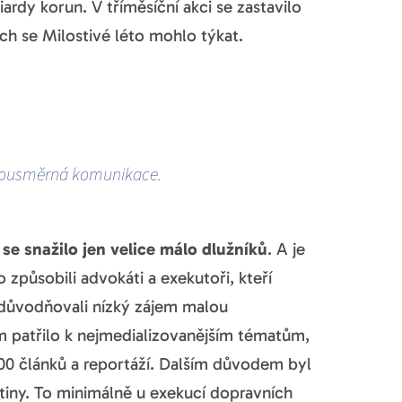
ardy korun. V tříměsíční akci se zastavilo
ých se Milostivé léto mohlo týkat.
dvousměrná komunikace.
se snažilo jen velice málo dlužníků
. A je
 způsobili advokáti a exekutoři, kteří
 zdůvodňovali nízký zájem malou
om patřilo k nejmedializovanějším tématům,
00 článků a reportáží. Dalším důvodem byl
stiny. To minimálně u exekucí dopravních