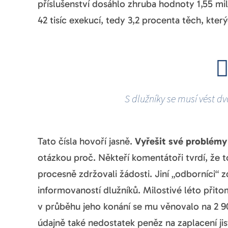
příslušenství dosáhlo zhruba hodnoty 1,55 mili
42 tisíc exekucí, tedy 3,2 procenta těch, kter
S dlužníky se musí vést 
Tato čísla hovoří jasně.
Vyřešit své problémy 
otázkou proč. Někteří komentátoři tvrdí, že to
procesně zdržovali žádosti. Jiní „odborníci“
informovaností dlužníků. Milostivé léto přit
v průběhu jeho konání se mu věnovalo na 2 9
údajně také nedostatek peněz na zaplacení ji