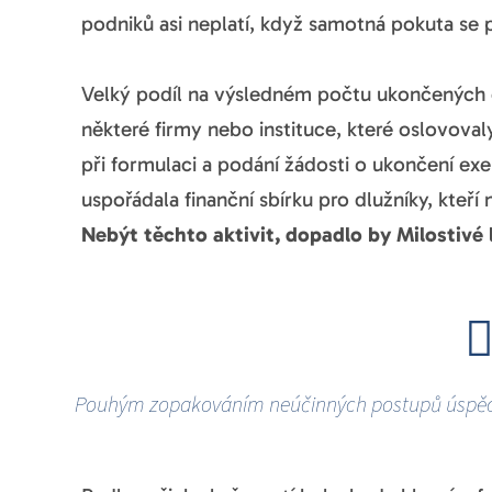
podniků asi neplatí, když samotná pokuta se p
Velký podíl na výsledném počtu ukončených 
některé firmy nebo instituce, které oslovoval
při formulaci a podání žádosti o ukončení ex
uspořádala finanční sbírku pro dlužníky, kteř
Nebýt těchto aktivit, dopadlo by Milostivé
Pouhým zopakováním neúčinných postupů úspěch