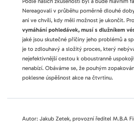
Podle našich zkušeností byl a bude hlavním f
Nereagovali v průběhu poměrně dlouhé doby, k
ani ve chvíli, kdy měli možnost je ukončit. Pr
vymáhání pohledávek, musí s dlužníkem v
jaké jsou skutečné příčiny jeho problémů a s
je to zdlouhavý a složitý proces, který nebýv
nejefektivnější cestou k oboustranně uspokoj
nenabízí. Obáváme se, že pouhým zopakován
poklesne úspěšnost akce na čtvrtinu.
Autor: Jakub Zetek, provozní ředitel M.B.A F