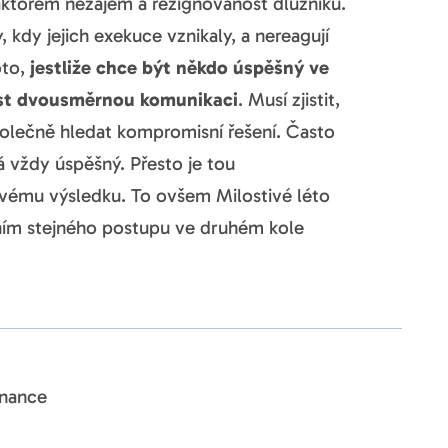
aktorem nezájem a rezignovanost dlužníků.
dy jejich exekuce vznikaly, a nereagují
oto,
jestliže chce být někdo úspěšný ve
ést dvousměrnou komunikaci
. Musí zjistit,
polečně hledat kompromisní řešení. Často
á vždy úspěšný. Přesto je tou
ivému výsledku. To ovšem Milostivé léto
ím stejného postupu ve druhém kole
inance