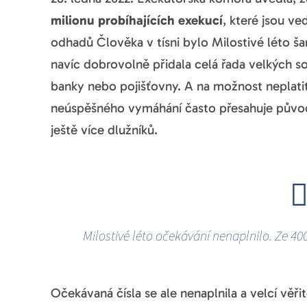
milionu probíhajících exekucí
, které jsou ve
odhadů Člověka v tísni bylo Milostivé léto šan
navíc dobrovolně přidala celá řada velkých s
banky nebo pojišťovny. A na možnost neplatit 
neúspěšného vymáhání často přesahuje původn
ještě více dlužníků.
Milostivé léto očekávání nenaplnilo. Ze 400
Očekávaná čísla se ale nenaplnila a velcí věřit