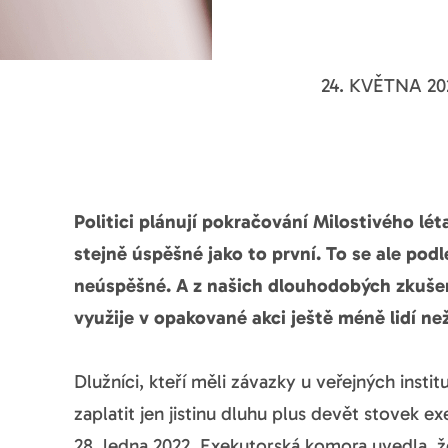
24. KVĚTNA 20
Politici plánují pokračování Milostivého lét
stejně úspěšné jako to první. To se ale podl
neúspěšné. A z našich dlouhodobých zkušeno
využije v opakované akci ještě méně lidí než
Dlužníci, kteří měli závazky u veřejných instit
zaplatit jen jistinu dluhu plus devět stovek ex
28. ledna 2022. Exekutorská komora uvedla, 