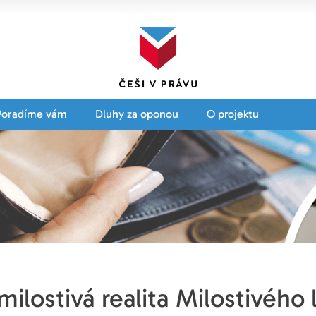
Poradíme vám
Dluhy za oponou
O projektu
ilostivá realita Milostivého 