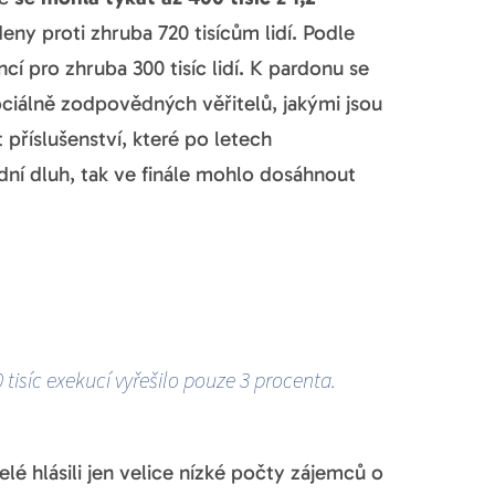
deny proti zhruba 720 tisícům lidí. Podle
cí pro zhruba 300 tisíc lidí. K pardonu se
ociálně zodpovědných věřitelů, jakými jsou
příslušenství, které po letech
í dluh, tak ve finále mohlo dosáhnout
 tisíc exekucí vyřešilo pouze 3 procenta.
elé hlásili jen velice nízké počty zájemců o