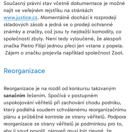
Současný právní stav včetně dokumentace je možné
najít ve veřejném rejstříku na stránkách
www.justice.cz
. Momentálně dochází k rozprodeji
skladových zásob a jedná se o prodeji ochranné
známky a značky, což jsou ty nejdražší komodity, co
společnosti zbyly. Není tedy vyloučené, že alespoň
značka Pietro Filipi jednou přeci jen vstane z popela.
Zájem o značku projevila například společnost Zoot.
Reorganizace
Reorganizace je na rozdíl od konkursu takzvaným
sanačním
řešením. Spočívá v postupném
uspokojování věřitelů při zachování chodu podniku,
který podléhá soudem schválenému reorganizačnímu
plánu a průběžné kontrole ze strany věřitelů. Podpora
reorganizace ze strany věřitelů je podmínkou pro to,
aby ji soud povolil, zároveň musí být zjevné, že