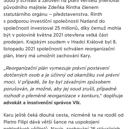
Soud ji schválil a zároveň na přání věřitelů jmenoval
původního majitele Zdeňka Rintha členem
statutárního orgánu – představenstva. Rinth
s podporou investiční společnosti Natland do
společnosti investoval 25 milionů, díky čemuž mohla
být v polovině května 2021 otevřena velká část
prodejen. Krajským soudem v Hradci Králové byl 8.
listopadu 2021 společnosti schválen reorganizační
plán, který má umožnit zachování Kary.
„
Reorganizační plán vymezuje právní postavení
dotčených osob a je účinný od okamžiku své právní
moci. V případě, že by byl závažným způsobem
porušován, je možné, aby jej soud zrušil, případně
rozhodl o přeměně reorganizace v konkurs
,“ doplňuje
advokát a insolvenční správce Vlk
.
Karu ještě čeká dlouhá cesta, nicméně ta na rozdíl od
Pietro Filipi dává větší šance na uspokojení
pohledávek věřitelů. Navíc, zachování 26 stávajících