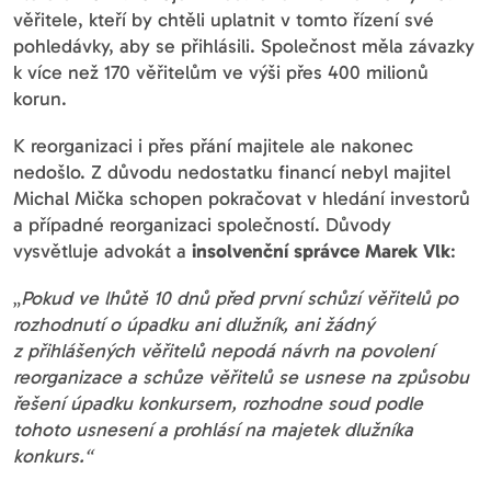
věřitele, kteří by chtěli uplatnit v tomto řízení své
pohledávky, aby se přihlásili. Společnost měla závazky
k více než 170 věřitelům ve výši přes 400 milionů
korun.
K reorganizaci i přes přání majitele ale nakonec
nedošlo. Z důvodu nedostatku financí nebyl majitel
Michal Mička schopen pokračovat v hledání investorů
a případné reorganizaci společností. Důvody
vysvětluje advokát a
insolvenční správce Marek Vlk
:
„
Pokud ve lhůtě 10 dnů před první schůzí věřitelů po
rozhodnutí o úpadku ani dlužník, ani žádný
z přihlášených věřitelů nepodá návrh na povolení
reorganizace a schůze věřitelů se usnese na způsobu
řešení úpadku konkursem, rozhodne soud podle
tohoto usnesení a prohlásí na majetek dlužníka
konkurs.“