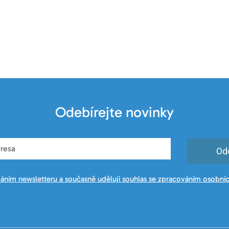
Odebírejte novinky
Od
láním newsletteru a současně uděluji souhlas se zpracováním osobníc