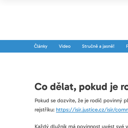
Články
Video
Stručně a jasně!
Co dělat, pokud je r
Pokud se dozvíte, že je rodič povinný p
rejstříku:
https://isir.justice.cz/isir/c
Každý dlužník má povinnost uvést své v