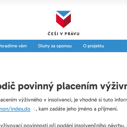
Poradíme vám
Dluhy za oponou
O projektu
odič povinný placením výživ
lacením výživného v insolvenci, je vhodné si tuto info
ommon/index.do
, kam zadáte jeho jméno a příjmení.
yživovací povinnosti při podání insolvenčního návrhu