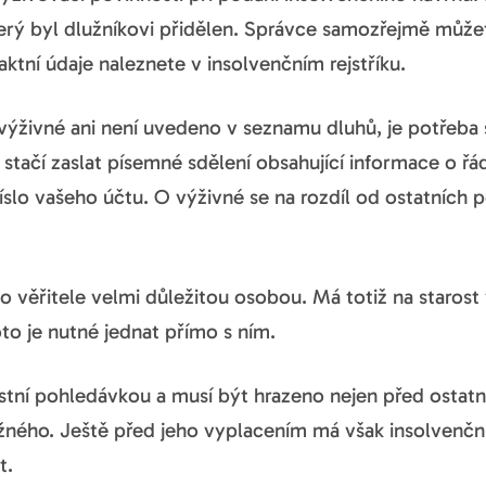
erý byl dlužníkovi přidělen. Správce samozřejmě můžete
ktní údaje naleznete v insolvenčním rejstříku.
ýživné ani není uvedeno v seznamu dluhů, je potřeba se
 stačí zaslat písemné sdělení obsahující informace o ř
slo vašeho účtu. O výživné se na rozdíl od ostatních p
o věřitele velmi důležitou osobou. Má totiž na starost 
to je nutné jednat přímo s ním.
stní pohledávkou a musí být hrazeno nejen před ostatní
lužného. Ještě před jeho vyplacením má však insolvenční
t.