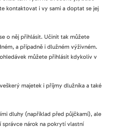
 kontaktovat i vy sami a doptat se jej
 o něj přihlásit. Učinit tak můžete
ádném, a případně i dlužném výživném.
ohledávek můžete přihlásit kdykoliv v
veškerý majetek i příjmy dlužníka a také
mi dluhy (například před půjčkami), ale
 správce nárok na pokrytí vlastní