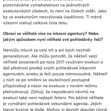
porovnáváme vymahatelnost na jednotlivých
exekutorských úřadech, to není na číslech vidět. Jako
by se exekutorům nezvyšovala úspěšnost. Ti méně
výkonní stahují celková čísla dolu.
Obrací se věřitelé více na inkasní agentury? Nebo
jakým způsobem nyní věřitelé své pohledávky řeší?
Nemůžu mluvit za celý trh a ani bych nechtěl
generalizovat. Ale můžu potvrdit, že někteří velcí
věřitelé pozastavili po roce 2017 využívání exekucí a
dali přednost prodeji svých pohledávek inkasním
agenturám, anebo je řeší pouze mimosoudně. Někteří
z nich se po smíření se skutečností postupně
přizpůsobují a názor na exekuce v novém režimu
přehodnocují. Zjišťují, že nepodávání návrhů na
exekuci také není nejlepší řešení. Pro běžné věřitele
je vymáhání pohledávek sekundární agenda. Jejich
hlavní byznys je jinde. Mohou si dovolit zkoušet různé