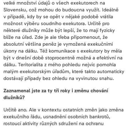
velké množství údajů o všech exekutorech na
Slovensku, což mohou do budoucna využít. Ideálně
v případě, kdy by se opět v nějaké podobě vrátila
možnost výběru soudního exekutora. Určitě pro
některé dlužníky může být lepší, že to mají fyzicky
blíže na úřad. Zde je ale třeba připomenout, že
absolutní většina peněz je vymožená exekučními
úkony na dálku. Též komunikace s exekutory by měla
být v dnešní době stoprocentně možná a efektivní na
dálku. Teritorialita z mého pohledu nejvíc pomohla
malým exekutorským úřadům, které takto automaticky
dostávají případy bez ohledu na vyvinutou snahu.
Zaznamenal jste za ty tři roky i změnu chování
dlužníků?
Určitě ano. Ale v kontextu ostatních změn jako změna
exekučního řádu, usnadnění osobních bankrotů,
rostoucí aktivity různých sdružení na ochranu