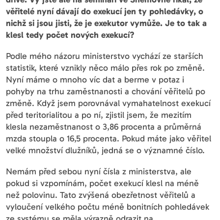
věřitelé nyní dávají do exekucí jen ty pohledávky, o
nichž si jsou jisti, že je exekutor vymůže. Je to tak a
klesl tedy počet nových exekucí?
Podle mého názoru ministerstvo vychází ze starších
statistik, které vznikly něco málo přes rok po změně.
Nyní máme o mnoho víc dat a berme v potaz i
pohyby na trhu zaměstnanosti a chování věřitelů po
změně. Když jsem porovnával vymahatelnost exekucí
před teritorialitou a po ní, zjistil jsem, že mezitím
klesla nezaměstnanost o 3,86 procenta a průměrná
mzda stoupla o 16,5 procenta. Pokud máte jako věřitel
velké množství dlužníků, jedná se o významné číslo.
Nemám před sebou nyní čísla z ministerstva, ale
pokud si vzpomínám, počet exekucí klesl na méně
než polovinu. Tato zvýšená obezřetnost věřitelů a
vyloučení velkého počtu méně bonitních pohledávek
ze systému se měla výrazně odrazit na