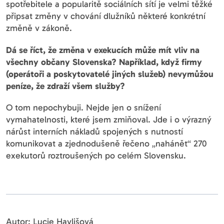
spotřebitele a popularitě sociálních sítí je velmi těžké
připsat změny v chování dlužníků některé konkrétní
změně v zákoně.
Dá se říct, že změna v exekucích může mít vliv na
všechny občany Slovenska? Například, když firmy
(operátoři a poskytovatelé jiných služeb) nevymůžou
peníze, že zdraží všem služby?
O tom nepochybuji. Nejde jen o snížení
vymahatelnosti, které jsem zmiňoval. Jde i o výrazný
nárůst interních nákladů spojených s nutností
komunikovat a zjednodušeně řečeno „nahánět“ 270
exekutorů roztroušených po celém Slovensku.
Autor: Lucie Havlišová