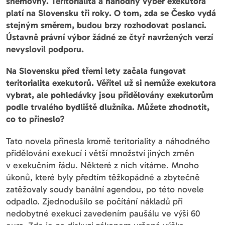
sněmovny. Teritorialita a náhodný výběr exekutora
platí na Slovensku tři roky. O tom, zda se Česko vydá
stejným směrem, budou brzy rozhodovat poslanci.
Ústavně právní výbor žádné ze čtyř navržených verzí
nevyslovil podporu.
Na Slovensku před třemi lety začala fungovat
teritorialita exekutorů. Věřitel už si nemůže exekutora
vybrat, ale pohledávky jsou přidělovány exekutorům
podle trvalého bydliště dlužníka. Můžete zhodnotit,
co to přineslo?
Tato novela přinesla kromě teritoriality a náhodného
přidělování exekucí i větší množství jiných změn
v exekučním řádu. Některé z nich vítáme. Mnoho
úkonů, které byly předtím těžkopádné a zbytečně
zatěžovaly soudy banální agendou, po této novele
odpadlo. Zjednodušilo se počítání nákladů při
nedobytné exekuci zavedením paušálu ve výši 60