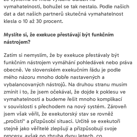
vymahatelnosti, bohužel se tak nestalo. Podle našich
dat a dat našich partnerů skutečná vymahatelnost
klesla o 10 až 30 procent.
Myslíte si, že exekuce přestávají být funkčním
nástrojem?
Zatím si nemyslím, že by exekuce přestávaly být
funkčním nástrojem vymáhání pohledávek nebo práva
obecně. Ve slovenském exekučním řádu je podle
mého názoru mnoho dobře nastavených a
vybalancovaných nástrojů. Na druhou stranu musím
zmínit i to, že jsem očekával, že dojde k poklesu ve
vymahatelnosti a budeme řešit mnoho komplikací
v souvislosti s přechodem na nový systém. Zároveň
jsem však věřil, že exekutorský stav se rovněž
„pročistí“ a přizpůsobí situaci. Určitě se exekutoři
stejně jako věřitelé zlepšují a přizpůsobují svoje
procesy, avšak po zhruba dvou letech, co