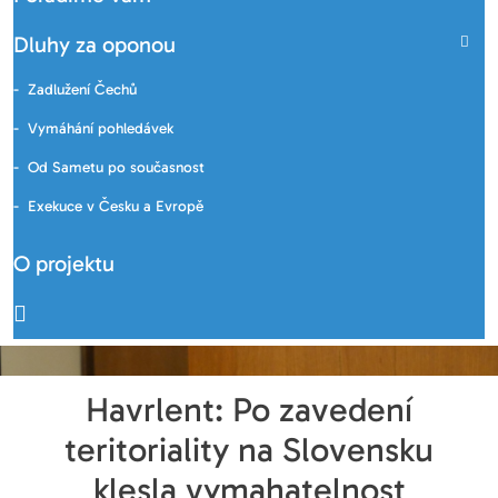
Dluhy za oponou
Zadlužení Čechů
Vymáhání pohledávek
Od Sametu po současnost
Exekuce v Česku a Evropě
O projektu
Havrlent: Po zavedení
teritoriality na Slovensku
klesla vymahatelnost