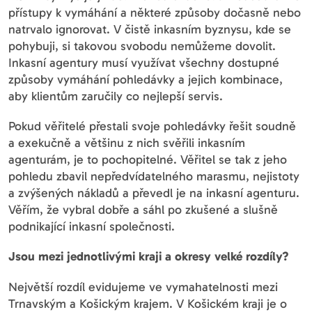
přístupy k vymáhání a některé způsoby dočasně nebo
natrvalo ignorovat. V čistě inkasním byznysu, kde se
pohybuji, si takovou svobodu nemůžeme dovolit.
Inkasní agentury musí využívat všechny dostupné
způsoby vymáhání pohledávky a jejich kombinace,
aby klientům zaručily co nejlepší servis.
Pokud věřitelé přestali svoje pohledávky řešit soudně
a exekučně a většinu z nich svěřili inkasním
agenturám, je to pochopitelné. Věřitel se tak z jeho
pohledu zbavil nepředvídatelného marasmu, nejistoty
a zvýšených nákladů a převedl je na inkasní agenturu.
Věřím, že vybral dobře a sáhl po zkušené a slušně
podnikající inkasní společnosti.
Jsou mezi jednotlivými kraji a okresy velké rozdíly?
Největší rozdíl evidujeme ve vymahatelnosti mezi
Trnavským a Košickým krajem. V Košickém kraji je o