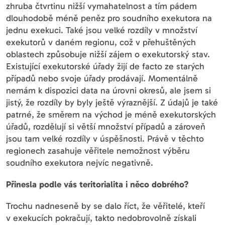
zhruba čtvrtinu nižší vymahatelnost a tím pádem
dlouhodobě méně peněz pro soudního exekutora na
jednu exekuci. Také jsou velké rozdíly v množství
exekutorů v daném regionu, což v přehuštěných
oblastech způsobuje nižší zájem o exekutorský stav.
Existující exekutorské úřady žijí de facto ze starých
případů nebo svoje úřady prodávají. Momentálně
nemám k dispozici data na úrovni okresů, ale jsem si
jistý, že rozdíly by byly ještě výraznější. Z údajů je také
patrné, že směrem na východ je méně exekutorských
úřadů, rozdělují si větší množství případů a zároveň
jsou tam velké rozdíly v úspěšnosti. Právě v těchto
regionech zasahuje věřitele nemožnost výběru
soudního exekutora nejvíc negativně.
Přinesla podle vás teritorialita i něco dobrého?
Trochu nadneseně by se dalo říct, že věřitelé, kteří
v exekucích pokračují, takto nedobrovolně získali