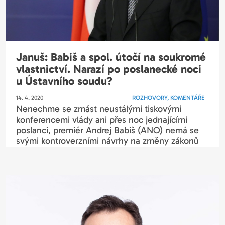
Januš: Babiš a spol. útočí na soukromé
vlastnictví. Narazí po poslanecké noci
u Ústavního soudu?
14. 4. 2020
ROZHOVORY, KOMENTÁŘE
Nenechme se zmást neustálými tiskovými
konferencemi vlády ani přes noc jednajícími
poslanci, premiér Andrej Babiš (ANO) nemá se
svými kontroverzními návrhy na změny zákonů
stále...