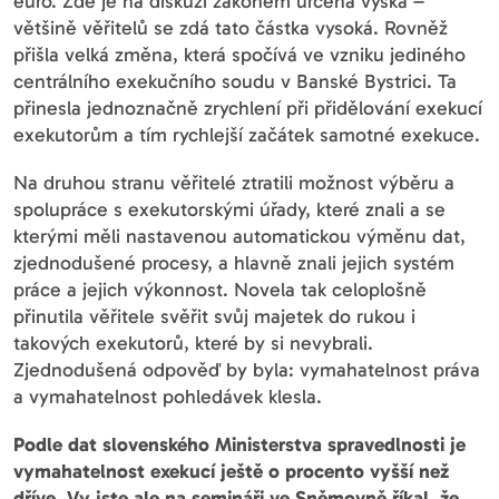
euro. Zde je na diskuzi zákonem určená výška –
většině věřitelů se zdá tato částka vysoká. Rovněž
přišla velká změna, která spočívá ve vzniku jediného
centrálního exekučního soudu v Banské Bystrici. Ta
přinesla jednoznačně zrychlení při přidělování exekucí
exekutorům a tím rychlejší začátek samotné exekuce.
Na druhou stranu věřitelé ztratili možnost výběru a
spolupráce s exekutorskými úřady, které znali a se
kterými měli nastavenou automatickou výměnu dat,
zjednodušené procesy, a hlavně znali jejich systém
práce a jejich výkonnost. Novela tak celoplošně
přinutila věřitele svěřit svůj majetek do rukou i
takových exekutorů, které by si nevybrali.
Zjednodušená odpověď by byla: vymahatelnost práva
a vymahatelnost pohledávek klesla.
Podle dat slovenského Ministerstva spravedlnosti je
vymahatelnost exekucí ještě o procento vyšší než
dříve. Vy jste ale na semináři ve Sněmovně říkal, že