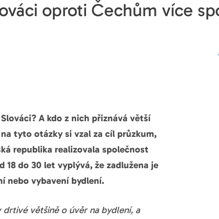
ováci oproti Čechům více spo
Slováci? A kdo z nich přiznává větší
a tyto otázky si vzal za cíl průzkum,
ká republika realizovala společnost
 18 do 30 let vyplývá, že zadlužena je
ení nebo vybavení bydlení.
 drtivé většině o úvěr na bydlení, a