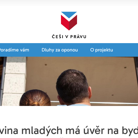
Poradíme vám
Dluhy za oponou
O projektu
vina mladých má úvěr na byd