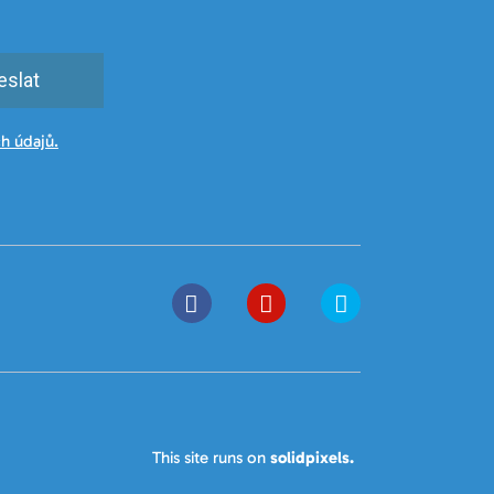
eslat
h údajů.
This site runs on
solidpixels.