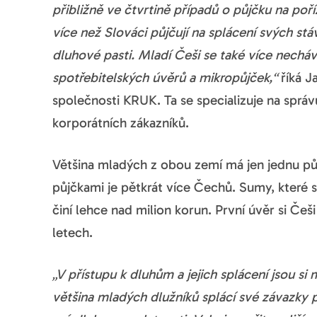
přibližně ve čtvrtině případů o půjčku na poří
více než Slováci půjčují na splácení svých stá
dluhové pasti. Mladí Češi se také více necháv
spotřebitelských úvěrů a mikropůjček,“
říká J
společnosti KRUK. Ta se specializuje na sprá
korporátních zákazníků.
Většina mladých z obou zemí má jen jednu půj
půjčkami je pětkrát více Čechů. Sumy, které s
činí lehce nad milion korun. První úvěr si Češ
letech.
„V přístupu k dluhům a jejich splácení jsou si
většina mladých dlužníků splácí své závazky p