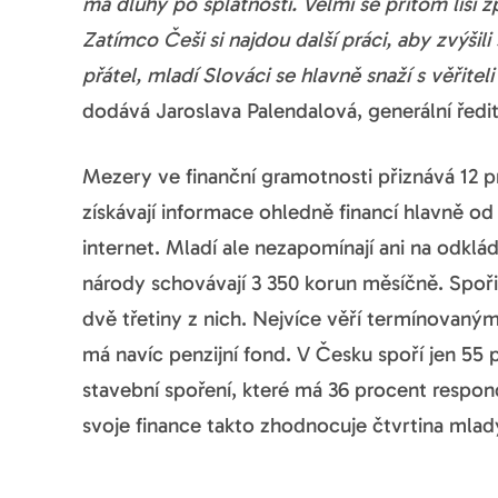
má dluhy po splatnosti. Velmi se přitom liší 
Zatímco Češi si najdou další práci, aby zvýšili 
přátel, mladí Slováci se hlavně snaží s věřite
dodává Jaroslava Palendalová, generální ředi
Mezery ve finanční gramotnosti přiznává 12 
získávají informace ohledně financí hlavně od
internet. Mladí ale nezapomínají ani na odkl
národy schovávají 3 350 korun měsíčně. Spoři
dvě třetiny z nich. Nejvíce věří termínovaný
má navíc penzijní fond. V Česku spoří jen 55 
stavební spoření, které má 36 procent respo
svoje finance takto zhodnocuje čtvrtina mladý