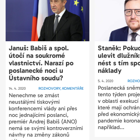
Januš: Babiš a spol.
Staněk: Pokud
útočí na soukromé
ulevit dlužní
vlastnictví. Narazí po
nést s tím sp
poslanecké noci u
náklady
Ústavního soudu?
5. 4. 2020
ROZHO
Poslanecká sně
14. 4. 2020
ROZHOVORY, KOMENTÁŘE
tento týden pro
Nenechme se zmást
v oblasti exekucí 
neustálými tiskovými
které mají ochrán
konferencemi vlády ani přes
před ekonomický
noc jednajícími poslanci,
pandemie koronav
premiér Andrej Babiš (ANO)
například...
nemá se svými kontroverzními
návrhy na změny zákonů