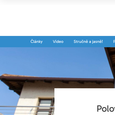
Články
Video
Stručně a jasně!
Polo