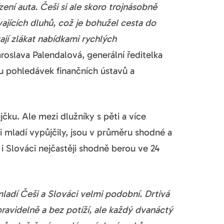
zení auta. Češi si ale skoro trojnásobně
vajících dluhů, což je bohužel cesta do
ají zlákat nabídkami rychlých
aroslava Palendalová, generální ředitelka
vu pohledávek finančních ústavů a
čku. Ale mezi dlužníky s pěti a více
i mladí vypůjčily, jsou v průměru shodné a
i i Slováci nejčastěji shodně berou ve 24
 mladí Češi a Slováci velmi podobní. Drtivá
ravidelně a bez potíží, ale každý dvanáctý