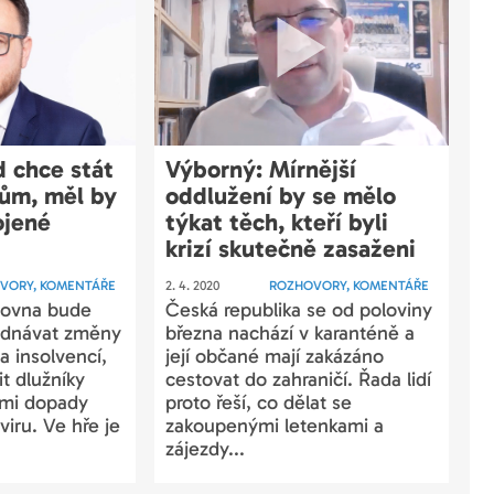
 chce stát
Výborný: Mírnější
kům, měl by
oddlužení by se mělo
ojené
týkat těch, kteří byli
krizí skutečně zasaženi
VORY, KOMENTÁŘE
2. 4. 2020
ROZHOVORY, KOMENTÁŘE
movna bude
Česká republika se od poloviny
jednávat změny
března nachází v karanténě a
a insolvencí,
její občané mají zakázáno
it dlužníky
cestovat do zahraničí. Řada lidí
mi dopady
proto řeší, co dělat se
iru. Ve hře je
zakoupenými letenkami a
zájezdy...