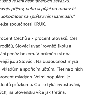
způsob řešení nesplácených závazků.
svoje příjmy, nebo si půjčí od rodiny či
li dohodnout na splátkovém kalendáři,“
telka společnosti KRUK.
procent Čechů a 7 procent Slováků. Češi
 rodičů, Slováci uvádí rovněž školu a
ádání peněz bokem. V průměru si oba
vější jsou Slováci. Na budoucnost myslí
m vkladům a spořícím účtům. Třetina z nich
procent mladých. Velmi populární je
ndentů průzkumu. Co se týká investování,
ch, na Slovensku více jak třetina.