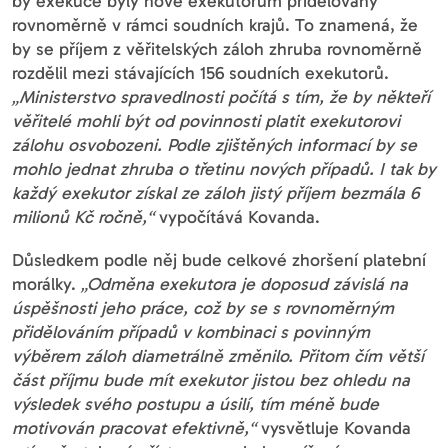
by exekuce byly nově exekutorům přidělovány
rovnoměrně v rámci soudních krajů. To znamená, že
by se příjem z věřitelských záloh zhruba rovnoměrně
rozdělil mezi stávajících 156 soudních exekutorů.
„Ministerstvo spravedlnosti počítá s tím, že by někteří
věřitelé mohli být od povinnosti platit exekutorovi
zálohu osvobozeni. Podle zjištěných informací by se
mohlo jednat zhruba o třetinu nových případů. I tak by
každý exekutor získal ze záloh jistý příjem bezmála 6
milionů Kč ročně,“
vypočítává Kovanda.
Důsledkem podle něj bude celkové zhoršení platební
morálky.
„Odměna exekutora je doposud závislá na
úspěšnosti jeho práce, což by se s rovnoměrným
přidělováním případů v kombinaci s povinným
výběrem záloh diametrálně změnilo. Přitom čím větší
část příjmu bude mít exekutor jistou bez ohledu na
výsledek svého postupu a úsilí, tím méně bude
motivován pracovat efektivně,“
vysvětluje Kovanda