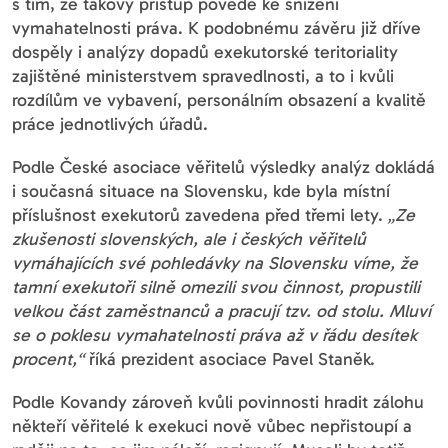
s tím, že takový přístup povede ke snížení
vymahatelnosti práva. K podobnému závěru již dříve
dospěly i analýzy dopadů exekutorské teritoriality
zajištěné ministerstvem spravedlnosti, a to i kvůli
rozdílům ve vybavení, personálním obsazení a kvalitě
práce jednotlivých úřadů.
Podle České asociace věřitelů výsledky analýz dokládá
i současná situace na Slovensku, kde byla místní
příslušnost exekutorů zavedena před třemi lety.
„Ze
zkušenosti slovenských, ale i českých věřitelů
vymáhajících své pohledávky na Slovensku víme, že
tamní exekutoři silně omezili svou činnost, propustili
velkou část zaměstnanců a pracují tzv. od stolu. Mluví
se o poklesu vymahatelnosti práva až v řádu desítek
procent,“
říká prezident asociace Pavel Staněk.
Podle Kovandy zároveň kvůli povinnosti hradit zálohu
někteří věřitelé k exekuci nově vůbec nepřistoupí a