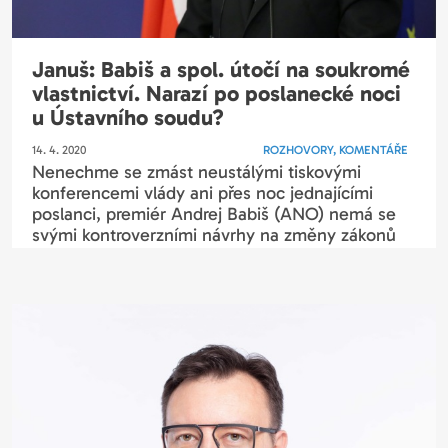
Januš: Babiš a spol. útočí na soukromé
vlastnictví. Narazí po poslanecké noci
u Ústavního soudu?
14. 4. 2020
ROZHOVORY, KOMENTÁŘE
Nenechme se zmást neustálými tiskovými
konferencemi vlády ani přes noc jednajícími
poslanci, premiér Andrej Babiš (ANO) nemá se
svými kontroverzními návrhy na změny zákonů
stále...