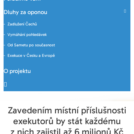
Dluhy za oponou
Zadlužení Čechů
Vymáhání pohledávek
Od Sametu po současnost
Exekuce v Česku a Evropě
O projektu
Zavedením místní příslušnosti
exekutorů by stát každému
z nich zajistil až 6 milionů Kč