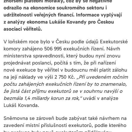
zhoršení platební morálky, což by se negativně
odrazilo na ekonomice soukromého sektoru i
udržitelnosti veřejných financí. Informace vyplývají
z analýzy ekonoma Lukáše Kovandy pro Českou
asociaci věřitelů.
V loňském roce bylo v Česku podle údajů Exekutorské
komory zahájeno 506 995 exekučních řízení. Návrh
ministerstva spravedlnosti, který budou nyní znovu
projednávat poslanci, počítá s tím, že při nařízení
nové exekuce by věřitel v budoucnu měl platit zálohu
na její náklady ve výši 2 750 Kč.
„Při uvedeném ročním
počtu zahájených exekučních řízení by to znamenalo,
že jistá část příjmu exekutorů se v souhrnu navýší o
bezmála 1,4 miliardy korun za rok,“
uvádí v analýze
Lukáš Kovanda.
Sněmovna se zároveň bude zabývat také návrhem na
zavedení místní příslušnosti exekutorů, podle kterého