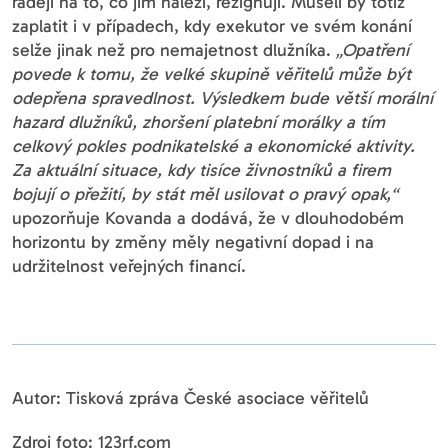
raději na to, co jim náleží, rezignují. Museli by totiž
zaplatit i v případech, kdy exekutor ve svém konání
selže jinak než pro nemajetnost dlužníka.
„Opatření
povede k tomu, že velké skupině věřitelů může být
odepřena spravedlnost. Výsledkem bude větší morální
hazard dlužníků, zhoršení platební morálky a tím
celkový pokles podnikatelské a ekonomické aktivity.
Za aktuální situace, kdy tisíce živnostníků a firem
bojují o přežití, by stát měl usilovat o pravý opak,“
upozorňuje Kovanda a dodává, že v dlouhodobém
horizontu by změny měly negativní dopad i na
udržitelnost veřejných financí.
Autor: Tisková zpráva České asociace věřitelů
Zdroj foto: 123rf.com