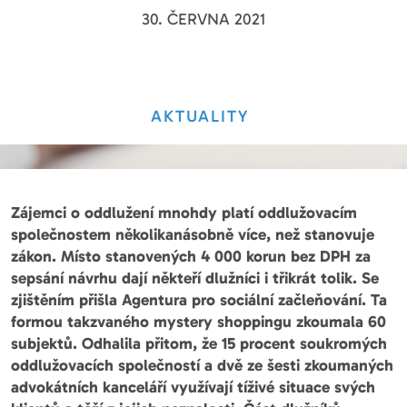
30. ČERVNA 2021
AKTUALITY
Zájemci o oddlužení mnohdy platí oddlužovacím
společnostem několikanásobně více, než stanovuje
zákon. Místo stanovených 4 000 korun bez DPH za
sepsání návrhu dají někteří dlužníci i třikrát tolik. Se
zjištěním přišla Agentura pro sociální začleňování. Ta
formou takzvaného mystery shoppingu zkoumala 60
subjektů. Odhalila přitom, že 15 procent soukromých
oddlužovacích společností a dvě ze šesti zkoumaných
advokátních kanceláří využívají tíživé situace svých