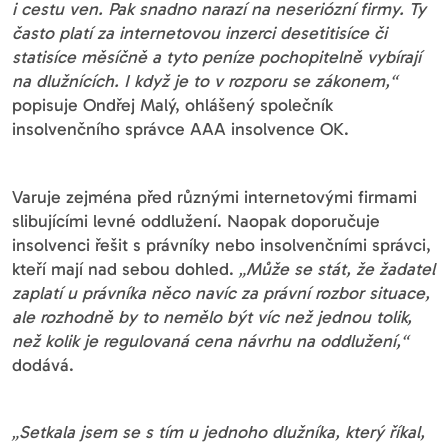
i cestu ven. Pak snadno narazí na neseriózní firmy. Ty
často platí za internetovou inzerci desetitisíce či
statisíce měsíčně a tyto peníze pochopitelně vybírají
na dlužnících. I když je to v rozporu se zákonem,“
popisuje Ondřej Malý, ohlášený společník
insolvenčního správce AAA insolvence OK.
Varuje zejména před různými internetovými firmami
slibujícími levné oddlužení. Naopak doporučuje
insolvenci řešit s právníky nebo insolvenčními správci,
kteří mají nad sebou dohled.
„Může se stát, že žadatel
zaplatí u právníka něco navíc za právní rozbor situace,
ale rozhodně by to nemělo být víc než jednou tolik,
než kolik je regulovaná cena návrhu na oddlužení,“
dodává.
„Setkala jsem se s tím u jednoho dlužníka, který říkal,