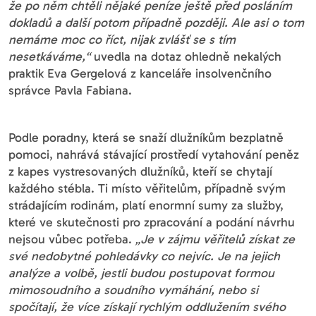
že po něm chtěli nějaké peníze ještě před posláním
dokladů a další potom případně později. Ale asi o tom
nemáme moc co říct, nijak zvlášť se s tím
nesetkáváme,“
uvedla na dotaz ohledně nekalých
praktik Eva Gergelová z kanceláře insolvenčního
správce Pavla Fabiana.
Podle poradny, která se snaží dlužníkům bezplatně
pomoci, nahrává stávající prostředí vytahování peněz
z kapes vystresovaných dlužníků, kteří se chytají
každého stébla. Ti místo věřitelům, případně svým
strádajícím rodinám, platí enormní sumy za služby,
které ve skutečnosti pro zpracování a podání návrhu
nejsou vůbec potřeba.
„Je v zájmu věřitelů získat ze
své nedobytné pohledávky co nejvíc. Je na jejich
analýze a volbě, jestli budou postupovat formou
mimosoudního a soudního vymáhání, nebo si
spočítají, že více získají rychlým oddlužením svého