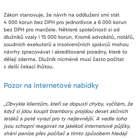
Zákon stanovuje, že návrh na oddlužení smí stát
4 000 korun bez DPH pro jednotlivce a 6 000 korun
bez DPH pro manžele. Některé společnosti si od
dlužníků vzaly i 15 000 korun. Kromě advokátů, notářů,
soudních exekutorů a insolvenčních správců mohou
návrhy zpracovávat i akreditované poradny, které to
dělají zdarma. Dlužník nicméně musí často počítat
s delší čekací lhůtou.
Pozor na internetové nabídky
„Obvykle klientům, kteří se dopustí chyby, vyčítám, že
když si jdou koupit brambory, projdou deset akčních
letáků a poté vyrazí pro ty nejlevnější. A vedle toho
jsou schopni reagovat na jakékoli internetové půjčky,
shání peníze přes počítač a tímto způsobem hledají