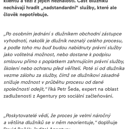
klientů a těží z jejich neznalosti. Část dlužníků
nechávají hradit „nadstandardní“ služby, které ale
člověk nepotřebuje.
„Po osobním jednání s dlužníkem obchodní zástupce
vyhodnotí, nakolik je dlužník neznalý celého procesu,
a podle toho mu buď budou nabídnuty právní služby
jako volitelná možnost, nebo dostane k podpisu
smlouvu přímo s poplatkem zahrnujícím právní služby,
školení nebo ochranu před věřiteli. Poté si od dlužníka
vezme zálohu za služby, čímž se dlužníkovi zásadně
snižuje možnost v průběhu procesu od dané
společnosti odejít,“
říká Petr Šeda, expert na oblast
zadluženosti z Agentury pro sociální začleňování.
„Poskytovatelé vědí, že proces je velmi náročný
a většina dlužníků se v něm neorientuje,“
doplňuje