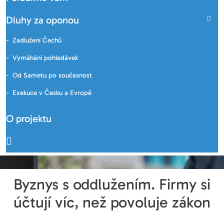
Dluhy za oponou
Zadlužení Čechů
Vymáhání pohledávek
Od Sametu po současnost
Exekuce v Česku a Evropě
O projektu
Byznys s oddlužením. Firmy si
účtují víc, než povoluje zákon