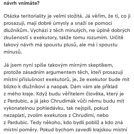
návrh vnímáte?
Otázka teritoriality je velmi složitá. Já věřím, že ti, co ji
prosazují, mají dobré úmysly a snaží se pomoci
dlužníkům. Vychází z těch minulých, ne úplně dobrých
zkušeností s exekutory, takže tomu rozumím. Určitě
takový návrh má spoustu plusů, ale má i spoustu
mínusů.
Já jsem nyní spíše takovým mírným skeptikem,
protože zásadním argumentem těch, kteří prosazují
místní příslušnost exekutorů, je, že exekutor bude mít
blízko k dlužníkovi a naopak. Dám vám ale příklad
z mého kraje. Když budu věřitelem člověka, který je
z Pardubic, a já jako Chrudimák vůči němu budu mít
vykonatelnou pohledávku, tak nejspíš, pokud
nezaplatí, zvolím exekutora z Chrudimi, nebo
z Pardubic. Tedy někoho, kdo bydlí poblíž a kdo zná
místní poměry. Pokud bychom zavedli krajskou místní