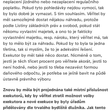
neplacení jízdného nebo nezaplacení regulačního
poplatku. Pokud tyto pohledávky nejdou vymoci, tak
by bylo dobré je vymazat. S tím souhlasím. Věřitel by
měl samozřejmě dostat nějakou náhradu, protože
podle Listiny základních práv a svobod, pokud stát
někomu vyvlastní majetek, a ono to je fakticky
vyvlastnění majetku, resp. nároku, který věřitel má, tak
by to mělo být za náhradu. Pokud by to byla ta jedna
třetina, tak si myslím, že to je adekvátní řešení.
Exekutor by měl také něco dostat. Nicméně o tom,
jestli je těch třicet procent pro věřitele akorát, jestli to
není hodně, nebo jestli to třeba nezavést formou
daňového odpočtu, je potřeba se ještě bavit na půdě
ústavně právního výboru
Znovu by měla být projednána také místní příslušnost
exekutorů, kdy by věřitel ztratil možnost volby
exekutora a nové exekuce by byly úřadům
přidělovány dle trvalého bydliště dlužníka. Jak tento