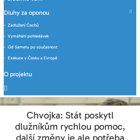
Dluhy za oponou
Zadlužení Čechů
Vymáhání pohledávek
Od Sametu po současnost
Exekuce v Česku a Evropě
O projektu
Chvojka: Stát poskytl
dlužníkům rychlou pomoc,
další změny je ale potřeba