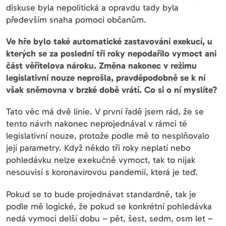
diskuse byla nepolitická a opravdu tady byla
především snaha pomoci občanům.
Ve hře bylo také automatické zastavování exekucí, u
kterých se za poslední tři roky nepodařilo vymoct ani
část věřitelova nároku. Změna nakonec v režimu
legislativní nouze neprošla, pravděpodobně se k ní
však sněmovna v brzké době vrátí. Co si o ní myslíte?
Tato věc má dvě linie. V první řadě jsem rád, že se
tento návrh nakonec neprojednával v rámci té
legislativní nouze, protože podle mě to nesplňovalo
její parametry. Když někdo tři roky neplatí nebo
pohledávku nelze exekučně vymoct, tak to nijak
nesouvisí s koronavirovou pandemií, která je teď.
Pokud se to bude projednávat standardně, tak je
podle mě logické, že pokud se konkrétní pohledávka
nedá vymoci delší dobu – pět, šest, sedm, osm let –