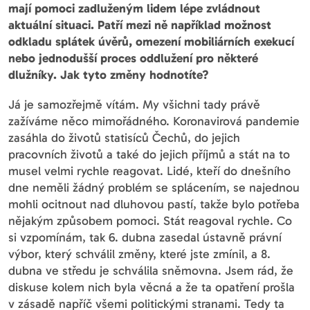
mají pomoci zadluženým lidem lépe zvládnout
aktuální situaci. Patří mezi ně například možnost
odkladu splátek úvěrů, omezení mobiliárních exekucí
nebo jednodušší proces oddlužení pro některé
dlužníky. Jak tyto změny hodnotíte?
Já je samozřejmě vítám. My všichni tady právě
zažíváme něco mimořádného. Koronavirová pandemie
zasáhla do životů statisíců Čechů, do jejich
pracovních životů a také do jejich příjmů a stát na to
musel velmi rychle reagovat. Lidé, kteří do dnešního
dne neměli žádný problém se splácením, se najednou
mohli ocitnout nad dluhovou pastí, takže bylo potřeba
nějakým způsobem pomoci. Stát reagoval rychle. Co
si vzpomínám, tak 6. dubna zasedal ústavně právní
výbor, který schválil změny, které jste zmínil, a 8.
dubna ve středu je schválila sněmovna. Jsem rád, že
diskuse kolem nich byla věcná a že ta opatření prošla
v zásadě napříč všemi politickými stranami. Tedy ta