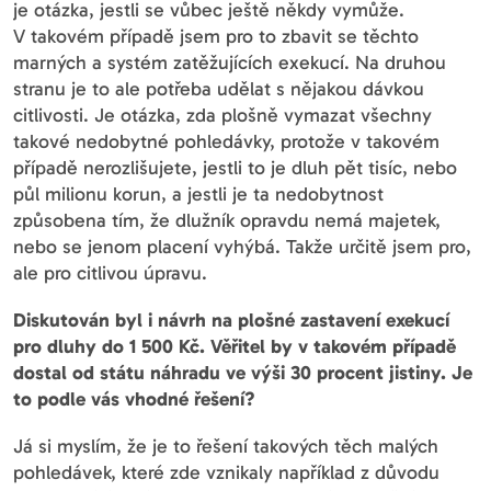
je otázka, jestli se vůbec ještě někdy vymůže.
V takovém případě jsem pro to zbavit se těchto
marných a systém zatěžujících exekucí. Na druhou
stranu je to ale potřeba udělat s nějakou dávkou
citlivosti. Je otázka, zda plošně vymazat všechny
takové nedobytné pohledávky, protože v takovém
případě nerozlišujete, jestli to je dluh pět tisíc, nebo
půl milionu korun, a jestli je ta nedobytnost
způsobena tím, že dlužník opravdu nemá majetek,
nebo se jenom placení vyhýbá. Takže určitě jsem pro,
ale pro citlivou úpravu.
Diskutován byl i návrh na plošné zastavení exekucí
pro dluhy do 1 500 Kč. Věřitel by v takovém případě
dostal od státu náhradu ve výši 30 procent jistiny. Je
to podle vás vhodné řešení?
Já si myslím, že je to řešení takových těch malých
pohledávek, které zde vznikaly například z důvodu