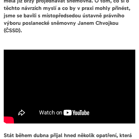
měla již brzy projednávat sněmovna. O tom, co si o
těchto návrzích myslí a co by v praxi mohly přinést,
jsme se bavili s místopředsedou ústavně právního
výboru poslanecké sněmovny Janem Chvojkou
(ČSSD).
Stát během dubna přijal hned několik opatření, která