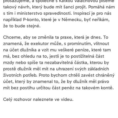
prosazujeme, a společně s Katkou Valachovou píšeme
takový návrh, který bude mít šanci projít. Pomáhá nám
s tím i ministerstvo spravedlnosti. Inspirací je pro nás
například P-konto, které je v Německu, byť neříkám,
že to bude stejné.
Chceme, aby se změnila ta praxe, která je dnes. To
znamená, že exekutor může, s prominutím, vlítnout
na účet dlužníka a vzít mu veškeré peníze, které tam
má, bez ohledu na to, jestli je to postižitelná část
mzdy nebo spíše ta nezabavitelná částka, kterou by
prostě dlužník měl mít na uhrazení svých základních
životních potřeb. Proto bychom chtěli zavést chráněný
účet, který by znamenal to, že by dlužník měl právo
mít bez postihu určitou část peněz na takovém kontě.
Celý rozhovor naleznete ve videu.