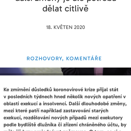
dělat citlivě
18. KVĚTEN 2020
ROZHOVORY, KOMENTÁŘE
Ke zmírnění důsledků koronovirové krize přijal stát
v posledních týdnech hned několik nových opatření v
oblasti exekucí a insolvencí. Další dlouhodobé změny,
mezi které patří například zastavování starých
exekucí, rozdělování nových případů mezi exekutory
podle bydliště dlužníka či zřízení chráněného účtu, by