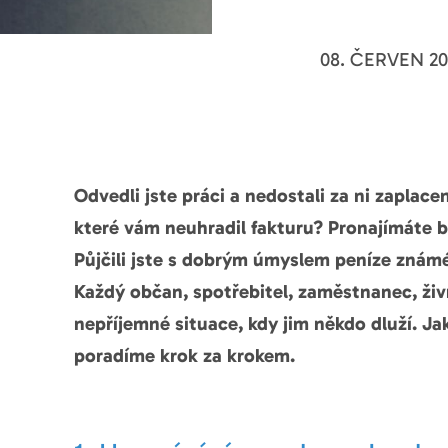
08. ČERVEN 20
Odvedli jste práci a nedostali za ni zaplace
které vám neuhradil fakturu? Pronajímáte b
Půjčili jste s dobrým úmyslem peníze známé
Každý občan, spotřebitel, zaměstnanec, živ
nepříjemné situace, kdy jim někdo dluží. Ja
poradíme krok za krokem.