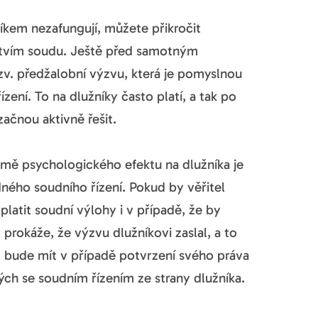
kem nezafungují, můžete přikročit
ictvím soudu. Ještě před samotným
zv. předžalobní výzvu, která je pomyslnou
ení. To na dlužníky často platí, a tak po
ačnou aktivně řešit.
omě psychologického efektu na dlužníka je
dného soudního řízení. Pokud by věřitel
platit soudní výlohy i v případě, že by
rokáže, že výzvu dlužníkovi zaslal, a to
 bude mít v případě potvrzení svého práva
h se soudním řízením ze strany dlužníka.