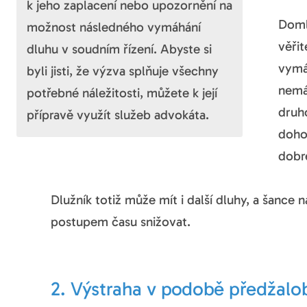
k jeho zaplacení nebo upozornění na
Doml
možnost následného vymáhání
věři
dluhu v soudním řízení. Abyste si
vymá
byli jisti, že výzva splňuje všechny
nemá
potřebné náležitosti, můžete k její
druh
přípravě využít služeb advokáta.
doho
dobr
Dlužník totiž může mít i další dluhy, a šance
postupem času snižovat.
2. Výstraha v podobě předžalo