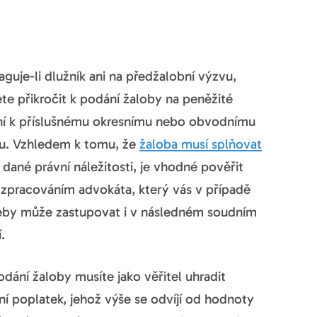
guje-li dlužník ani na předžalobní výzvu,
te přikročit k podání žaloby na peněžité
ní k příslušnému okresnímu nebo obvodnímu
u. Vzhledem k tomu, že
žaloba musí splňovat
 dané právní náležitosti, je vhodné pověřit
m zpracováním advokáta, který vás v případě
eby může zastupovat i v následném soudním
í.
odání žaloby musíte jako věřitel uhradit
í poplatek, jehož výše se odvíjí od hodnoty