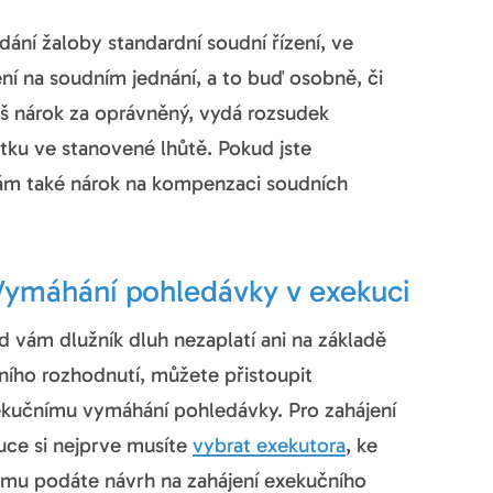
ání žaloby standardní soudní řízení, ve
ení na soudním jednání, a to buď osobně, či
š nárok za oprávněný, vydá rozsudek
stku ve stanovené lhůtě. Pokud jste
 vám také nárok na kompenzaci soudních
Vymáhání pohledávky v exekuci
 vám dlužník dluh nezaplatí ani na základě
ního rozhodnutí, můžete přistoupit
ekučnímu vymáhání pohledávky. Pro zahájení
uce si nejprve musíte
vybrat exekutora
, ke
ému podáte návrh na zahájení exekučního