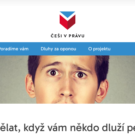
Poradíme vám
Dluhy za oponou
O projektu
ělat, když vám někdo dluží p