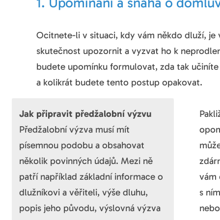
1. Upomínání a snaha o domlu
Ocitnete-li v situaci, kdy vám někdo dluží, je
skutečnost upozornit a vyzvat ho k neprodlené
budete upomínku formulovat, zda tak učiníte
a kolikrát budete tento postup opakovat.
Jak připravit předžalobní výzvu
Pakli
Předžalobní výzva musí mít
opom
písemnou podobu a obsahovat
může
několik povinných údajů. Mezi ně
zdárn
patří například základní informace o
vám 
dlužníkovi a věřiteli, výše dluhu,
s ní
popis jeho původu, výslovná výzva
nebo