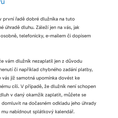
vu
 v první řadě dobré dlužníka na tuto
 úhradě dluhu. Záleží jen na vás, jak
 osobně, telefonicky, e-mailem či dopisem
že vám dlužník nezaplatil jen z důvodu
enutí či například chybného zadání platby,
 vás již samotná upomínka dovést ke
ému cíli. V případě, že dlužník není schopen
dluh v daný okamžik zaplatit, můžete se
m domluvit na dočasném odkladu jeho úhrady
 mu nabídnout splátkový kalendář.