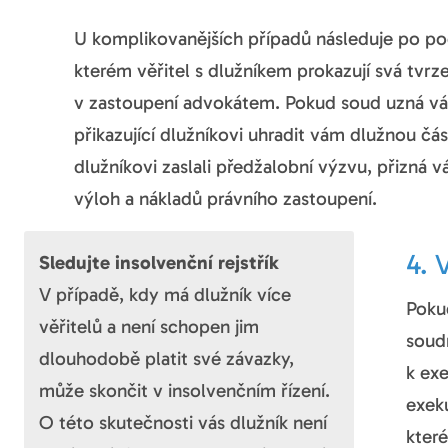
U komplikovanějších případů následuje po pod
kterém věřitel s dlužníkem prokazují svá tvrz
v zastoupení advokátem. Pokud soud uzná vá
přikazující dlužníkovi uhradit vám dlužnou čá
dlužníkovi zaslali předžalobní výzvu, přizná
výloh a nákladů právního zastoupení.
4. 
Sledujte insolvenční rejstřík
V případě, kdy má dlužník více
Pokud
věřitelů a není schopen jim
soud
dlouhodobě platit své závazky,
k ex
může skončit v insolvenčním řízení.
exek
O této skutečnosti vás dlužník není
kter