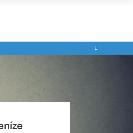
eníze