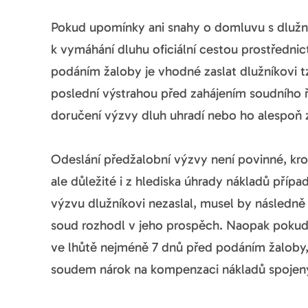
Pokud upomínky ani snahy o domluvu s dlužní
k vymáhání dluhu oficiální cestou prostředn
podáním žaloby je vhodné zaslat dlužníkovi t
poslední výstrahou před zahájením soudního říz
doručení výzvy dluh uhradí nebo ho alespoň z
Odeslání předžalobní výzvy není povinné, kr
ale důležité i z hlediska úhrady nákladů přípa
výzvu dlužníkovi nezaslal, musel by následně 
soud rozhodl v jeho prospěch. Naopak pokud p
ve lhůtě nejméně 7 dnů před podáním žaloby,
soudem nárok na kompenzaci nákladů spojenýc