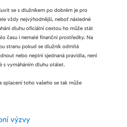
uvit se s dlužníkem po dobrém je pro
tele vždy nejvýhodnější, neboť následné
hání dluhu oficiální cestou ho může stát
lo času i nemalé finanční prostředky. Na
ou stranu pokud se dlužník odmítá
dnout nebo neplní sjednaná pravidla, není
é s vymáháním dluhu otálet.
 na splacení toho vašeho se tak může
bní výzvy