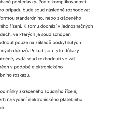
hané pohledávky. Podle komplikovanosti
ho případu bude soud následně rozhodovat
formou standardního, nebo zkráceného
ního řízení. K tomu dochází v jednoznačných
adech, ve kterých je soud schopen
odnout pouze na základě poskytnutých
mných důkazů. Pokud jsou tyto důkazy
atečné, vydá soud rozhodnutí ve váš
pěch v podobě elektronického
ebního rozkazu.
podmínky zkráceného soudního řízení,
vrh na vydání elektronického platebního
ek.