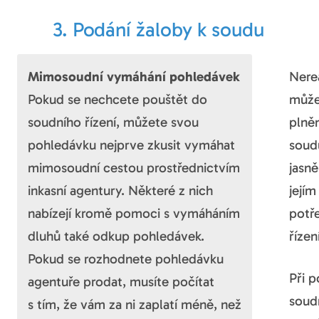
3. Podání žaloby k soudu
Mimosoudní vymáhání pohledávek
Nerea
Pokud se nechcete pouštět do
může
soudního řízení, můžete svou
plně
pohledávku nejprve zkusit vymáhat
soud
mimosoudní cestou prostřednictvím
jasně
inkasní agentury. Některé z nich
její
nabízejí kromě pomoci s vymáháním
potř
dluhů také odkup pohledávek.
řízen
Pokud se rozhodnete pohledávku
Při p
agentuře prodat, musíte počítat
soudn
s tím, že vám za ni zaplatí méně, než