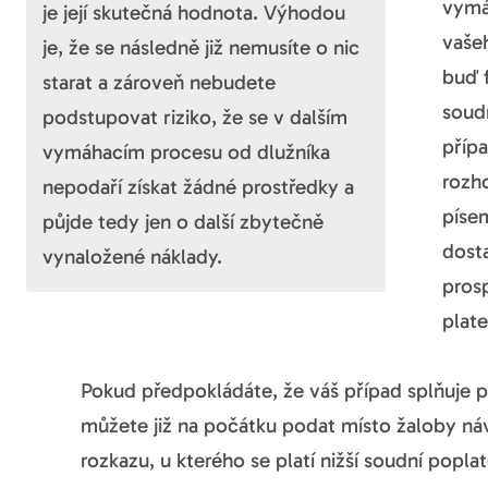
vymá
je její skutečná hodnota. Výhodou
vaše
je, že se následně již nemusíte o nic
buď 
starat a zároveň nebudete
soud
podstupovat riziko, že se v dalším
příp
vymáhacím procesu od dlužníka
rozh
nepodaří získat žádné prostředky a
píse
půjde tedy jen o další zbytečně
dost
vynaložené náklady.
pros
plat
Pokud předpokládáte, že váš případ splňuje 
můžete již na počátku podat místo žaloby ná
rozkazu, u kterého se platí nižší soudní poplat