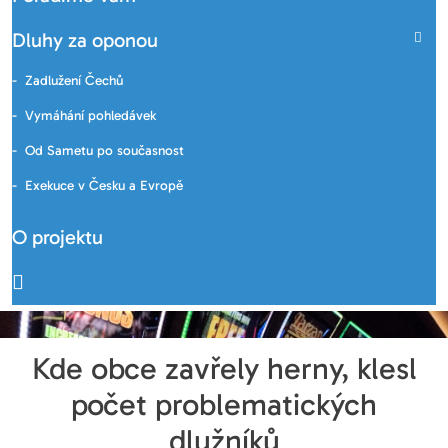
Dluhy za oponou
Zadlužení Čechů
Vymáhání pohledávek
Od Sametu po současnost
Exekuce v Česku a Evropě
O projektu
Kde obce zavřely herny, klesl
počet problematických
dlužníků