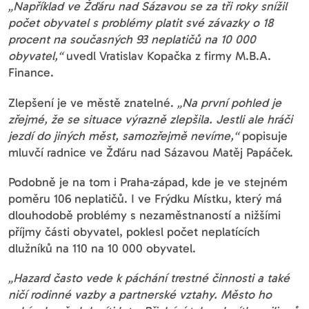
„Například ve Žďáru nad Sázavou se za tři roky snížil
počet obyvatel s problémy platit své závazky o 18
procent na současných 93 neplatičů na 10 000
obyvatel,“
uvedl Vratislav Kopačka z firmy M.B.A.
Finance.
Zlepšení je ve městě znatelné.
„Na první pohled je
zřejmé, že se situace výrazně zlepšila. Jestli ale hráči
jezdí do jiných měst, samozřejmě nevíme,“
popisuje
mluvčí radnice ve Žďáru nad Sázavou Matěj Papáček.
Podobně je na tom i Praha-západ, kde je ve stejném
poměru 106 neplatičů. I ve Frýdku Místku, který má
dlouhodobě problémy s nezaměstnaností a nižšími
příjmy části obyvatel, poklesl počet neplatících
dlužníků na 110 na 10 000 obyvatel.
„Hazard často vede k páchání trestné činnosti a také
ničí rodinné vazby a partnerské vztahy. Město ho