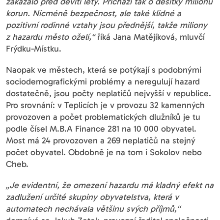
zakázalo před devíti lety. Přichází tak o desítky milionů
korun. Nicméně bezpečnost, ale také klidné a
pozitivní rodinné vztahy jsou přednější, takže miliony
z hazardu město oželí,“
říká Jana Matějíková, mluvčí
Frýdku-Místku.
Naopak ve městech, která se potýkají s podobnými
sociodemografickými problémy a neregulují hazard
dostatečně, jsou počty neplatičů nejvyšší v republice.
Pro srovnání: v Teplicích je v provozu 32 kamenných
provozoven a počet problematických dlužníků je tu
podle čísel M.B.A Finance 281 na 10 000 obyvatel.
Most má 24 provozoven a 269 neplatičů na stejný
počet obyvatel. Obdobně je na tom i Sokolov nebo
Cheb.
„Je evidentní, že omezení hazardu má kladný efekt na
zadlužení určité skupiny obyvatelstva, která v
automatech nechávala většinu svých příjmů,“