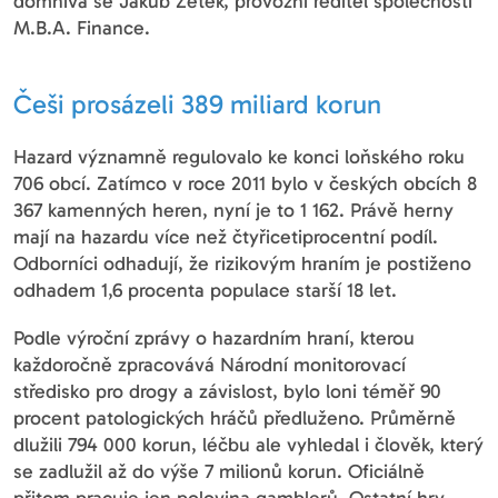
domnívá se Jakub Zetek, provozní ředitel společnosti
M.B.A. Finance.
Češi prosázeli 389 miliard korun
Hazard významně regulovalo ke konci loňského roku
706 obcí. Zatímco v roce 2011 bylo v českých obcích 8
367 kamenných heren, nyní je to 1 162. Právě herny
mají na hazardu více než čtyřicetiprocentní podíl.
Odborníci odhadují, že rizikovým hraním je postiženo
odhadem 1,6 procenta populace starší 18 let.
Podle výroční zprávy o hazardním hraní, kterou
každoročně zpracovává Národní monitorovací
středisko pro drogy a závislost, bylo loni téměř 90
procent patologických hráčů předluženo. Průměrně
dlužili 794 000 korun, léčbu ale vyhledal i člověk, který
se zadlužil až do výše 7 milionů korun. Oficiálně
přitom pracuje jen polovina gamblerů. Ostatní hry