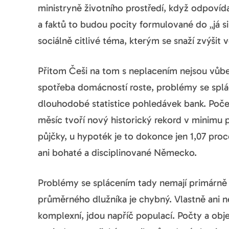
ministryně životního prostředí, když odpovída
a faktů to budou pocity formulované do „já si 
sociálně citlivé téma, kterým se snaží zvýšit 
Přitom Češi na tom s neplacením nejsou vůbec
spotřeba domácností roste, problémy se spláce
dlouhodobé statistice pohledávek bank. Počet
měsíc tvoří nový historický rekord v minimu p
půjčky, u hypoték je to dokonce jen 1,07 pro
ani bohaté a disciplinované Německo.
Problémy se splácením tady nemají primárně d
průměrného dlužníka je chybný. Vlastně ani n
komplexní, jdou napříč populací. Počty a obj