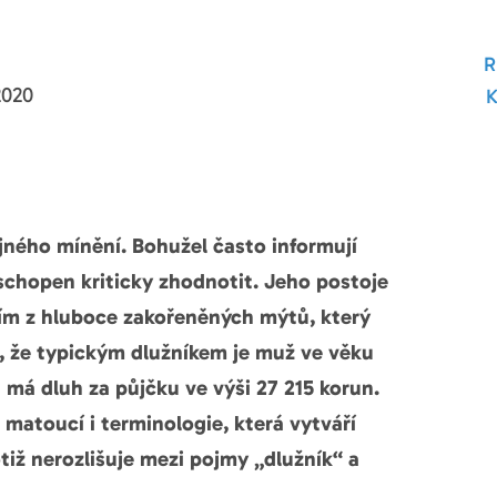
2020
jného mínění. Bohužel často informují
 schopen kriticky zhodnotit. Jeho postoje
ním z hluboce zakořeněných mýtů, který
í, že typickým dlužníkem je muž ve věku
a má dluh za půjčku ve výši 27 215 korun.
matoucí i terminologie, která vytváří
iž nerozlišuje mezi pojmy „dlužník“ a