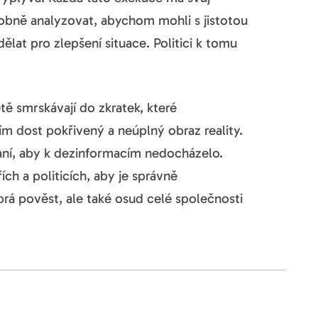
drobně analyzovat, abychom mohli s jistotou
ělat pro zlepšení situace. Politici k tomu
ě smrskávají do zkratek, které
m dost pokřivený a neúplný obraz reality.
vaní, aby k dezinformacím nedocházelo.
ch a politicích, aby je správně
obrá pověst, ale také osud celé společnosti