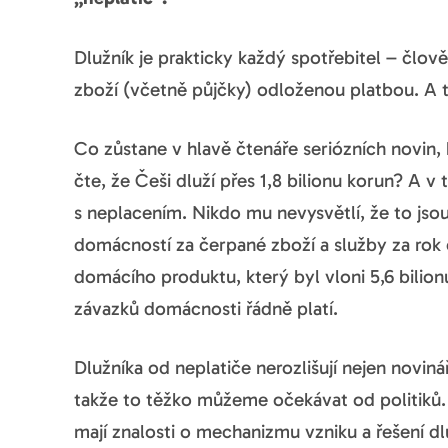
Dlužník je prakticky každý spotřebitel – člov
zboží (včetně půjčky) odloženou platbou. A te
Co zůstane v hlavě čtenáře seriózních novin, 
čte, že Češi dluží přes 1,8 bilionu korun? A v
s neplacením. Nikdo mu nevysvětlí, že to jso
domácností za čerpané zboží a služby za rok 
domácího produktu, který byl vloni 5,6 bilion
závazků domácnosti řádně platí.
Dlužníka od neplatiče nerozlišují nejen noviná
takže to těžko můžeme očekávat od politiků.
mají znalosti o mechanizmu vzniku a řešení dl