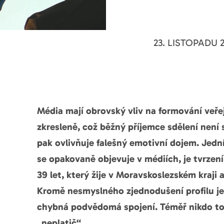
23. LISTOPADU 
Média mají obrovský vliv na formování veře
zkresleně, což běžný příjemce sdělení není
pak ovlivňuje falešný emotivní dojem. Jed
se opakovaně objevuje v médiích, je tvrzen
39 let, který žije v Moravskoslezském kraji 
Kromě nesmyslného zjednodušení profilu je 
chybná podvědomá spojení. Téměř nikdo tot
„neplatič“.