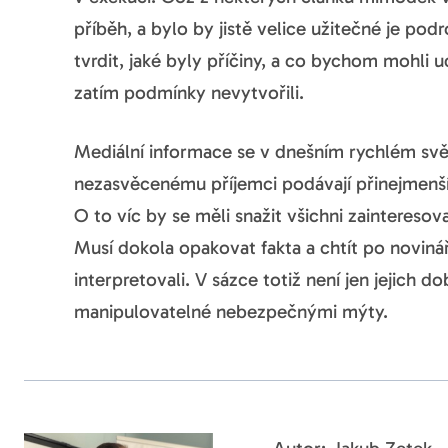
příběh, a bylo by jistě velice užitečné je po
tvrdit, jaké byly příčiny, a co bychom mohli ud
zatím podmínky nevytvořili.
Mediální informace se v dnešním rychlém svět
nezasvěcenému příjemci podávají přinejmenší
O to víc by se měli snažit všichni zaintereso
Musí dokola opakovat fakta a chtít po novináří
interpretovali. V sázce totiž není jen jejich d
manipulovatelné nebezpečnými mýty.