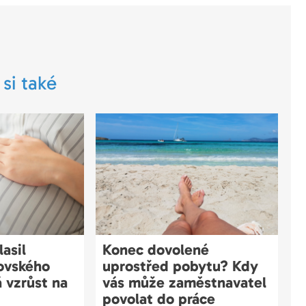
 si také
asil
Konec dovolené
čovského
uprostřed pobytu? Kdy
 vzrůst na
vás může zaměstnavatel
povolat do práce