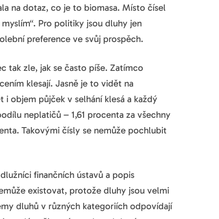
la na dotaz, co je to biomasa. Místo čísel
myslím“. Pro politiky jsou dluhy jen
volební preference ve svůj prospěch.
 tak zle, jak se často píše. Zatímco
ním klesají. Jasně je to vidět na
 i objem půjček v selhání klesá a každý
odílu neplatičů – 1,61 procenta za všechny
centa. Takovými čísly se nemůže pochlubit
lužníci finančních ústavů a popis
emůže existovat, protože dluhy jsou velmi
emy dluhů v různých kategoriích odpovídají