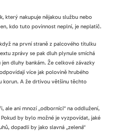
ěk, který nakupuje nějakou službu nebo
n, kdo tuto povinnost neplní, je neplatič.
když na první straně z palcového titulku
 textu zprávy se pak dluh plynule smíchá
u jen dluhy bankám. Že celkové závazky
odpovídají více jak polovině hrubého
u korun. A že drtivou většinu těchto
ři, ale ani mnozí „odborníci“ na oddlužení,
 Pokud by bylo možné je vyzpovídat, jaké
uhů, dopadli by jako slavná „zelená“