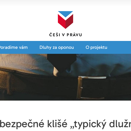
Poradíme vám
Dluhy za oponou
O projektu
ezpečné klišé „typický dluž