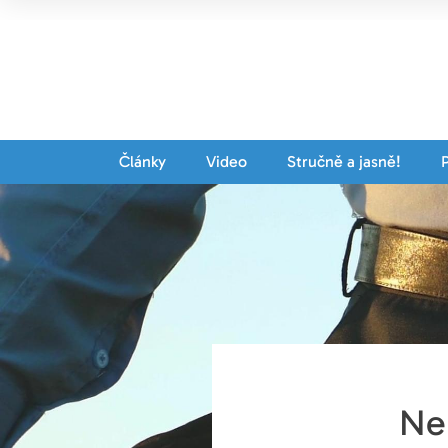
Články
Video
Stručně a jasně!
Neb