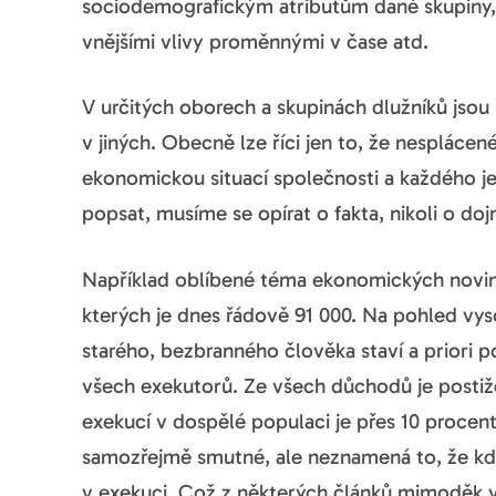
sociodemografickým atributům dané skupiny, 
vnějšími vlivy proměnnými v čase atd.
V určitých oborech a skupinách dlužníků jsou 
v jiných. Obecně lze říci jen to, že nespláce
ekonomickou situací společnosti a každého je
popsat, musíme se opírat o fakta, nikoli o doj
Například oblíbené téma ekonomických noviná
kterých je dnes řádově 91 000. Na pohled vyso
starého, bezbranného člověka staví a priori 
všech exekutorů. Ze všech důchodů je postiž
exekucí v dospělé populaci je přes 10 procent
samozřejmě smutné, ale neznamená to, že kdo
v exekuci. Což z některých článků mimoděk v