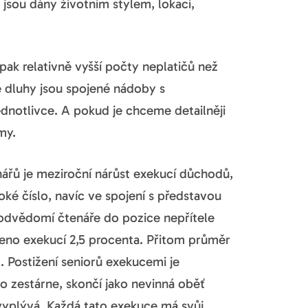
jsou dány životním stylem, lokací,
pak relativně vyšší počty neplatičů než
né dluhy jsou spojené nádoby s
dnotlivce. A pokud je chceme detailněji
my.
řů je meziroční nárůst exekucí důchodů,
ké číslo, navíc ve spojení s představou
podvědomí čtenáře do pozice nepřítele
eno exekucí 2,5 procenta. Přitom průměr
. Postižení seniorů exekucemi je
 zestárne, skončí jako nevinná oběť
yplývá. Každá tato exekuce má svůj