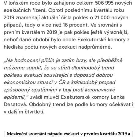
V loňském roce bylo zahájeno celkem 506 995 nových
exekučních řízení. Oproti poslednímu kvartálu roku
2019 znamenají aktuální čísla pokles o 21 000 nových
případů, tedy o více než 16 procent. Ve srovnání s
prvním kvartálem 2019 je pak pokles ještě výraznější,
neboť dané období bylo podle Exekutorské komory z
hlediska počtu nových exekucí nadprůměrné.
„Na hodnocení příčin je zatím brzy, ale předběžně
můžeme soudit, že se střetl dlouhodobý trend
poklesu exekucí související s doposud dobrou
ekonomickou situací v ČR a krátkodobý propad
způsobený opatřeními v boji proti koronavirové
epidemii,“
uvádí mluvčí Exekutorské komory Lenka
Desatová. Obdobný trend lze podle komory očekávat i
v dalším čtvrtletí.