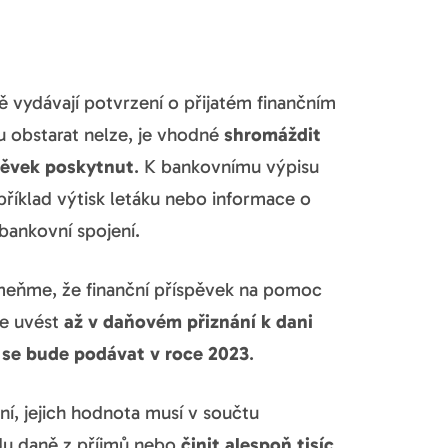
ě vydávají potvrzení o přijatém finančním
 obstarat nelze, je vhodné
shromáždit
spěvek poskytnut
. K bankovnímu výpisu
apříklad výtisk letáku nebo informace o
 bankovní spojení.
meňme, že finanční příspěvek na pomoc
te uvést
až v daňovém přiznání k dani
 se bude podávat v roce 2023
.
ní, jejich hodnota musí v součtu
du daně z příjmů nebo
činit alespoň tisíc