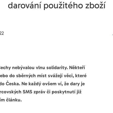
darování použitého zboží
22
echy nebývalou vlnu solidarity. Někteří
anebo do sběrných míst svážejí věci, které
do Česka. Ne každý ovšem ví, že dary je
árcovských SMS zpráv či poskytnutí již
ím článku.