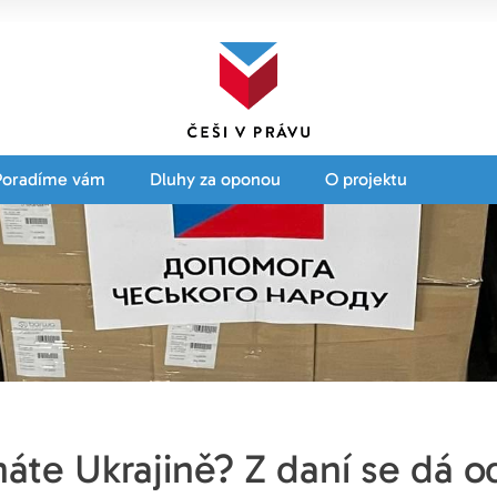
Poradíme vám
Dluhy za oponou
O projektu
te Ukrajině? Z daní se dá od