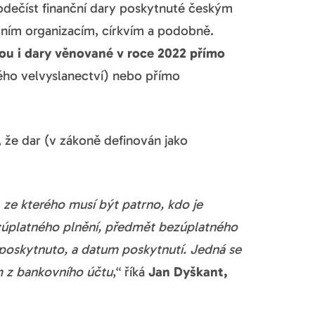
odečíst finanční dary poskytnuté českým
vním organizacím, církvím a podobně.
dou i dary věnované v roce 2022 přímo
kého velvyslanectví) nebo přímo
 že dar (v zákoně definován jako
ze kterého musí být patrno, kdo je
úplatného plnění, předmět bezúplatného
í poskytnuto, a datum poskytnutí. Jedná se
m z bankovního účtu
,“ říká
Jan Dyškant,