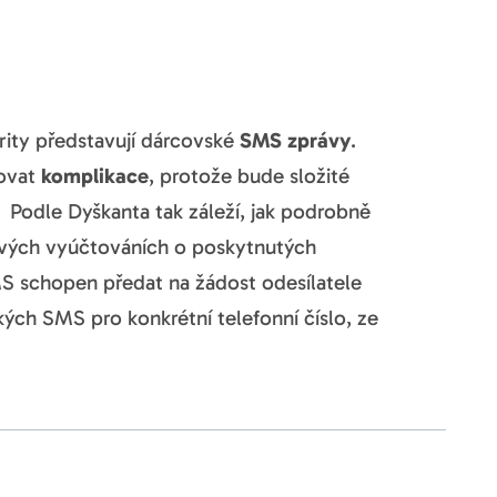
arity představují dárcovské
SMS zprávy
.
vovat
komplikace
, protože bude složité
. Podle Dyškanta tak záleží, jak podrobně
a svých vyúčtováních o poskytnutých
S schopen předat na žádost odesílatele
ch SMS pro konkrétní telefonní číslo, ze