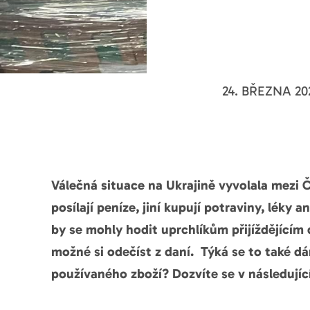
24. BŘEZNA 20
Válečná situace na Ukrajině vyvolala mezi Č
posílají peníze, jiní kupují potraviny, léky 
by se mohly hodit uprchlíkům přijíždějícím 
možné si odečíst z daní. Týká se to také d
používaného zboží? Dozvíte se v následujíc