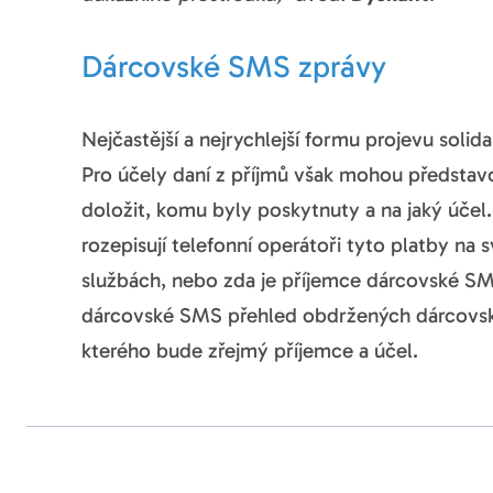
Dárcovské SMS zprávy
Nejčastější a nejrychlejší formu projevu solid
Pro účely daní z příjmů však mohou předsta
doložit, komu byly poskytnuty a na jaký účel
rozepisují telefonní operátoři tyto platby n
službách, nebo zda je příjemce dárcovské SM
dárcovské SMS přehled obdržených dárcovský
kterého bude zřejmý příjemce a účel.