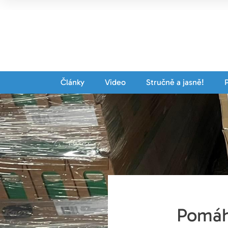
Články
Video
Stručně a jasně!
Pomáhá