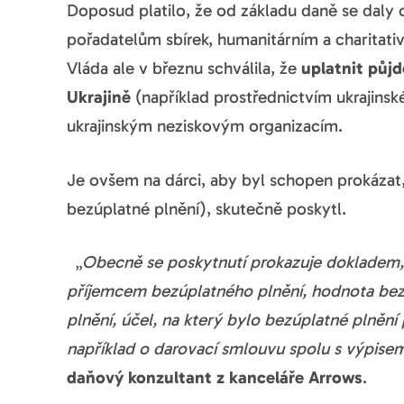
Doposud platilo, že od základu daně se daly 
pořadatelům sbírek, humanitárním a charitati
Vláda ale v březnu schválila, že
uplatnit půj
Ukrajině
(například prostřednictvím ukrajins
ukrajinským neziskovým organizacím.
Je ovšem na dárci, aby byl schopen prokázat,
bezúplatné plnění), skutečně poskytl.
„
Obecně se poskytnutí prokazuje dokladem, 
příjemcem bezúplatného plnění, hodnota bez
plnění, účel, na který bylo bezúplatné plněn
například o darovací smlouvu spolu s výpise
daňový konzultant z kanceláře Arrows
.