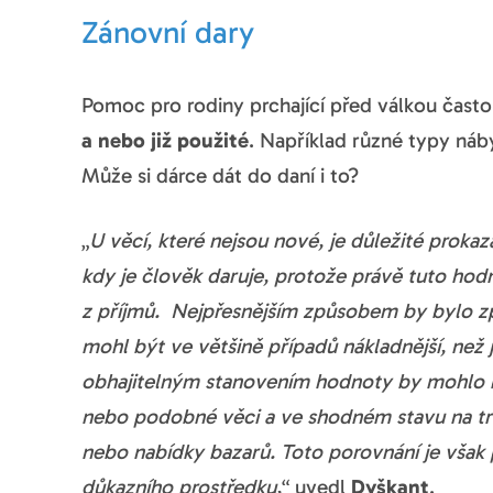
Zánovní dary
Pomoc pro rodiny prchající před válkou často 
a nebo již použité
. Například různé typy ná
Může si dárce dát do daní i to?
„
U věcí, které nejsou nové, je důležité prokaz
kdy je člověk daruje, protože právě tuto ho
z příjmů. Nejpřesnějším způsobem by bylo z
mohl být ve většině případů nákladnější, než 
obhajitelným stanovením hodnoty by mohlo b
nebo podobné věci a ve shodném stavu na trh
nebo nabídky bazarů. Toto porovnání je však 
důkazního prostředku,
“ uvedl
Dyškant
.