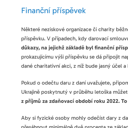
Finanční příspěvek
Některé neziskové organizace či charity běžn
příspěvku. V případech, kdy darovací smlouvu
důkazy, na jejichž základě byl finanční pří
prokazujícímu výši příspěvku se dá připojit n
dané charitativní akci, z níž bude jasný účel a
Pokud o odečtu daru z daní uvažujete, připo
Ukrajině poskytnutý v průběhu letoška může
z příjmů za zdaňovací období roku 2022. To
Aby si fyzické osoby mohly odečíst dary z da
přesáhnout minimálně dvě procenta ze zákla