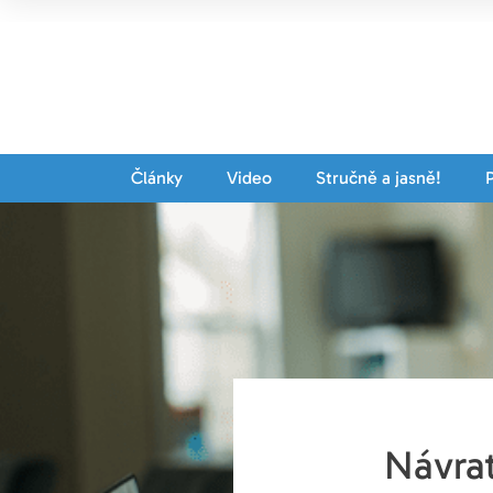
Články
Video
Stručně a jasně!
Návra