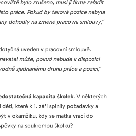
oviště bylo zrušeno, musí ji firma zařadit
sto práce. Pokud by taková pozice nebyla
trany dohodly na změně pracovní smlouvy
,“
 dotyčná uveden v pracovní smlouvě.
tnavatel může, pokud nebude k dispozici
vodně sjednanému druhu práce a pozici
,“
edostatečná kapacita školek
. V některých
děti, které k 1. září splnily požadavky a
 být v okamžiku, kdy se matka vrací do
říspěvky na soukromou školku?