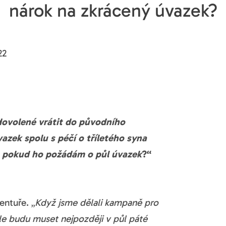
nárok na zkrácený úvazek?
22
dovolené vrátit do původního
azek spolu s péčí o tříletého syna
c, pokud ho požádám o půl úvazek
?“
ntuře. „
Když jsme dělali kampaně pro
ale budu muset nejpozději v půl páté