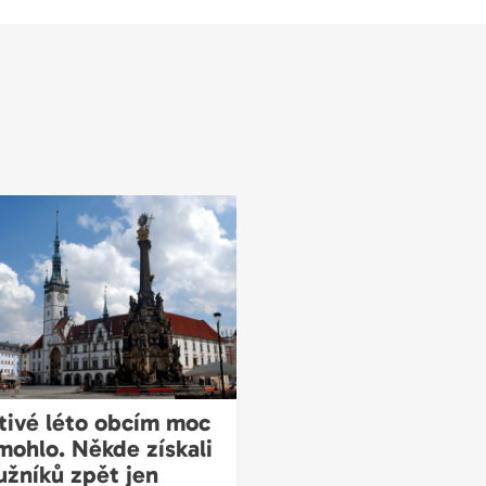
tivé léto obcím moc
ohlo. Někde získali
užníků zpět jen