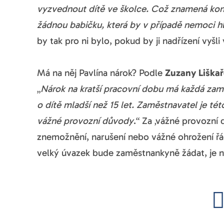
vyzvednout dítě ve školce. Což znamená konč
žádnou babičku, která by v případě nemoci h
by tak pro ni bylo, pokud by ji nadřízení vyšli
Má na něj Pavlína nárok? Podle
Zuzany Liškař
„
Nárok na kratší pracovní dobu má každá zam
o dítě mladší než 15 let. Zaměstnavatel je té
vážné provozní důvody
.“ Za ‚vážné provozní
znemožnění, narušení nebo vážné ohrožení ř
velký úvazek bude zaměstnankyně žádat, je na