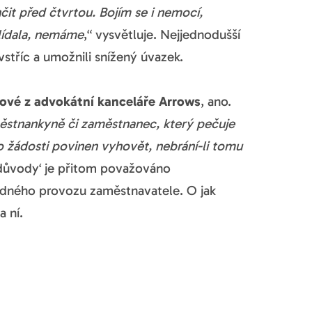
it před čtvrtou. Bojím se i nemocí,
lídala, nemáme
,“ vysvětluje. Nejjednodušší
 vstříc a umožnili snížený úvazek.
ové z advokátní kanceláře Arrows
, ano.
ěstnankyně či zaměstnanec, který pečuje
to žádosti povinen vyhovět, nebrání-li tomu
 důvody‘ je přitom považováno
ádného provozu zaměstnavatele. O jak
 ní.