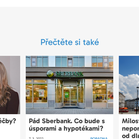
Přečtěte si také
éčby?
Pád Sberbank. Co bude s
Milos
úsporami a hypotékami?
nepom
od dl
7. 3. 2022
PORADNA