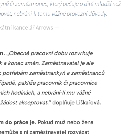
ně či zaměstnanec, který pečuje o dítě mladší než
yhovět, nebrání-li tomu vážné provozní důvody.
kátní kancelář Arrows
—
ěn
. „
Obecně pracovní dobu rozvrhuje
k a konec směn. Zaměstnavatel je ale
t k potřebám zaměstnankyň a zaměstnanců
řípadě, pakliže pracovník či pracovnice
ích hodinách, a nebrání-li mu vážné
 žádost akceptovat
,“ doplňuje Liškařová.
m do práce je
. Pokud muž nebo žena
nemůže s ní zaměstnavatel rozvázat