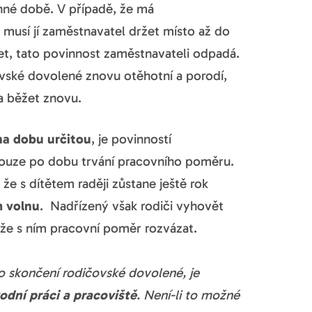
nné době. V případě, že má
, musí jí zaměstnavatel držet místo až do
í let, tato povinnost zaměstnavateli odpadá.
ovské dovolené znovu otěhotní a porodí,
ta běžet znovu.
na dobu určitou
, je povinností
ouze po dobu trvání pracovního poměru.
e s dítětem raději zůstane ještě rok
 volnu
. Nadřízený však rodiči vyhovět
že s ním pracovní poměr rozvázat.
po skončení rodičovské dovolené, je
odní práci a pracoviště
. Není-li to možné