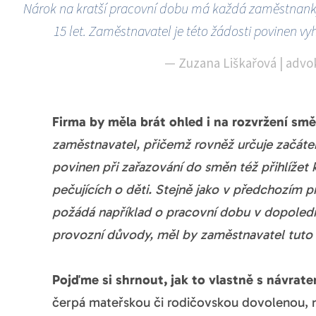
Nárok na kratší pracovní dobu má každá zaměstnanky
15 let. Zaměstnavatel je této žádosti povinen v
—
Zuzana Liškařová | advo
Firma by měla brát ohled i na rozvržení sm
zaměstnavatel, přičemž rovněž určuje začáte
povinen při zařazování do směn též přihlíže
pečujících o děti. Stejně jako v předchozím p
požádá například o pracovní dobu v dopoledn
provozní důvody, měl by zaměstnavatel tuto
Pojďme si shrnout, jak to vlastně s návrate
čerpá mateřskou či rodičovskou dovolenou, 