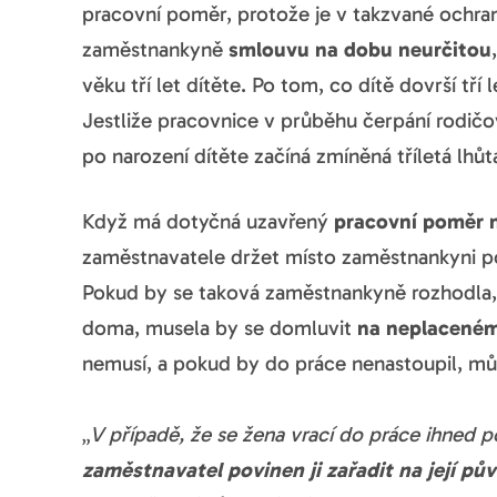
pracovní poměr, protože je v takzvané ochra
zaměstnankyně
smlouvu na dobu neurčitou
věku tří let dítěte. Po tom, co dítě dovrší tř
Jestliže pracovnice v průběhu čerpání rodič
po narození dítěte začíná zmíněná tříletá lhů
Když má dotyčná uzavřený
pracovní poměr 
zaměstnavatele držet místo zaměstnankyni p
Pokud by se taková zaměstnankyně rozhodla, ž
doma, musela by se domluvit
na neplaceném
nemusí, a pokud by do práce nenastoupil, mů
„
V případě, že se žena vrací do práce ihned 
zaměstnavatel povinen ji zařadit na její pův