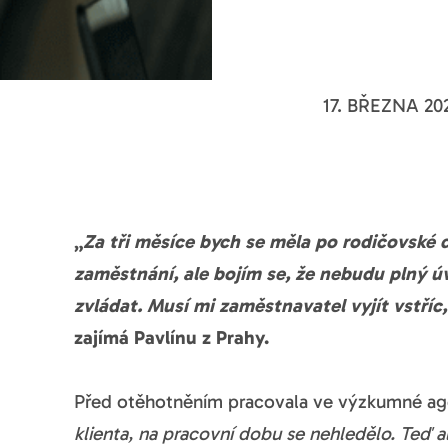
17. BŘEZNA 20
„
Za tři měsíce bych se měla po rodičovské 
zaměstnání, ale bojím se, že nebudu plný úv
zvládat. Musí mi zaměstnavatel vyjít vstří
zajímá Pavlínu z Prahy.
Před otěhotněním pracovala ve výzkumné age
klienta, na pracovní dobu se nehledělo. Teď 