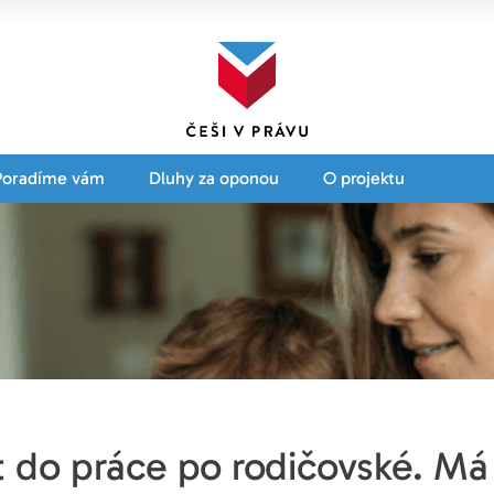
Poradíme vám
Dluhy za oponou
O projektu
t do práce po rodičovské. Má