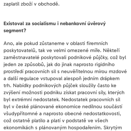
zaplatil zboží v obchodě.
Existoval za socialismu i nebankovní úvěrový
segment?
Ano, ale pokud zůstaneme v oblasti firemních
poskytovatelů, tak ve velmi omezené míře. Někteří
zaměstnavatelé poskytovali podnikové půjčky, což byl
jeden ze způsobů, jak do jinak naprosto rigidního
prostředí pracovních sil s neuvěřitelnou mírou mzdové
a další regulace vstupoval alespoň jedním drápkem
trh. Nabídky podnikových půjček sloužily často ke
zvýšení možnosti podniku získat pracovní síly, kterých
byl extrémní nedostatek. Nedostatek pracovních sil
byl v české plánované ekonomice nedílnou součástí
všudypřítomné a naprosto obecné nedostatkovosti,
což ostatně platilo a platí v podstatě ve všech
ekonomikách s plánovaným hospodařením. Skrytým