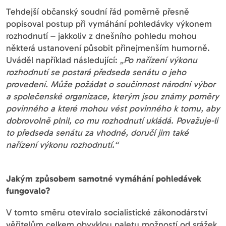
Tehdejší občanský soudní řád poměrně přesně
popisoval postup při vymáhání pohledávky výkonem
rozhodnutí – jakkoliv z dnešního pohledu mohou
některá ustanovení působit přinejmenším humorně.
Uváděl například následující:
„Po nařízení výkonu
rozhodnutí se postará předseda senátu o jeho
provedení. Může požádat o součinnost národní výbor
a společenské organizace, kterým jsou známy poměry
povinného a které mohou vést povinného k tomu, aby
dobrovolně plnil, co mu rozhodnutí ukládá. Považuje-li
to předseda senátu za vhodné, doručí jim také
nařízení výkonu rozhodnutí.“
Jakým způsobem samotné vymáhání pohledávek
fungovalo?
V tomto směru otevíralo socialistické zákonodárství
věřitelům celkem obvyklou paletu možností od srážek