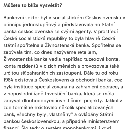
Můžete to blíže vysvětlit?
Bankovní sektor byl v socialistickém Československu v
principu jednostupňový a představovala ho Státní
banka československá se svými agenty. V prostředí
České socialistické republiky to byla hlavně Česká
státní spořitelna a Živnostenská banka. Spořitelna se
zabývala tím, co dnes nazýváme retailem,
Živnostenská banka vedla například tuzexová konta,
konta rezidentů v cizích měnách a provozovala také
určitou síť zahraničních zastoupení. Dále tu od roku
1964 existovala Československá obchodní banka, což
byla instituce specializovaná na zahraniční operace, a
v neposlední řadě Investiční banka, která se měla
zabývat dlouhodobými investičními projekty. Jakkoliv
zde formálně existovalo několik specializovaných
bank, všechny byly „vlastněny“ a ovládány Státní
bankou československou, a případně ministerstvem
financí. Šlo tedy o systém monobankovní, i když