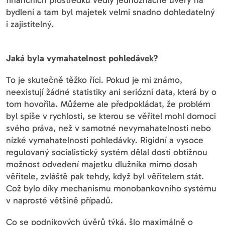
finančních prostředků vedly jednoznačně úvěry na
bydlení a tam byl majetek velmi snadno dohledatelný
i zajistitelný.
Jaká byla vymahatelnost pohledávek?
To je skutečně těžko říci. Pokud je mi známo,
neexistují žádné statistiky ani seriózní data, která by o
tom hovořila. Můžeme ale předpokládat, že problém
byl spíše v rychlosti, se kterou se věřitel mohl domoci
svého práva, než v samotné nevymahatelnosti nebo
nízké vymahatelnosti pohledávky. Rigidní a vysoce
regulovaný socialistický systém dělal dosti obtížnou
možnost odvedení majetku dlužníka mimo dosah
věřitele, zvláště pak tehdy, když byl věřitelem stát.
Což bylo díky mechanismu monobankovního systému
v naprosté většině případů.
Co se podnikových úvěrů týká, šlo maximálně o