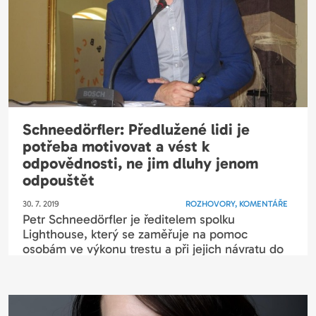
Schneedörfler: Předlužené lidi je
potřeba motivovat a vést k
odpovědnosti, ne jim dluhy jenom
odpouštět
30. 7. 2019
ROZHOVORY, KOMENTÁŘE
Petr Schneedörfler je ředitelem spolku
Lighthouse, který se zaměřuje na pomoc
osobám ve výkonu trestu a při jejich návratu do
běžného života. Jedním z hlavních pilířů jeho
činnosti...