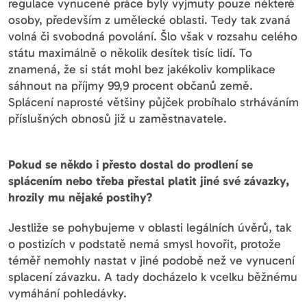
regulace vynucené práce byly vyjmuty pouze některé
osoby, především z umělecké oblasti. Tedy tak zvaná
volná či svobodná povolání. Šlo však v rozsahu celého
státu maximálně o několik desítek tisíc lidí. To
znamená, že si stát mohl bez jakékoliv komplikace
sáhnout na příjmy 99,9 procent občanů země.
Splácení naprosté většiny půjček probíhalo strháváním
příslušných obnosů již u zaměstnavatele.
Pokud se někdo i přesto dostal do prodlení se
splácením nebo třeba přestal platit jiné své závazky,
hrozily mu nějaké postihy?
Jestliže se pohybujeme v oblasti legálních úvěrů, tak
o postizích v podstatě nemá smysl hovořit, protože
téměř nemohly nastat v jiné podobě než ve vynucení
splacení závazku. A tady docházelo k vcelku běžnému
vymáhání pohledávky.