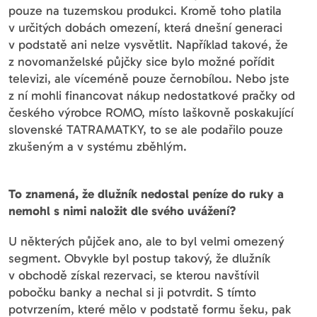
pouze na tuzemskou produkci. Kromě toho platila
v určitých dobách omezení, která dnešní generaci
v podstatě ani nelze vysvětlit. Například takové, že
z novomanželské půjčky sice bylo možné pořídit
televizi, ale víceméně pouze černobílou. Nebo jste
z ní mohli financovat nákup nedostatkové pračky od
českého výrobce ROMO, místo laškovně poskakující
slovenské TATRAMATKY, to se ale podařilo pouze
zkušeným a v systému zběhlým.
To znamená, že dlužník nedostal peníze do ruky a
nemohl s nimi naložit dle svého uvážení?
U některých půjček ano, ale to byl velmi omezený
segment. Obvykle byl postup takový, že dlužník
v obchodě získal rezervaci, se kterou navštívil
pobočku banky a nechal si ji potvrdit. S tímto
potvrzením, které mělo v podstatě formu šeku, pak