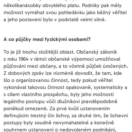
několikanásobky obvyklého platu. Podniky pak měly
možnost vymáhat svou pohledávku jako běžný věřitel
a jeho postavení bylo v podstatě velmi silné.
A co půjčky mezi fyzickými osobami?
To je již trochu složitější oblast. Občanský zákoník
z roku 1964 v rámci občanské výpomoci umožňoval
půjčování mezi občany, a to včetně půjček úročených.
Z dobových zpráv lze nicméně dovodit, že tam, kde
šlo o organizovanou činnost, tedy pokud věřitel
vykonával takovou činnost opakovaně, systematicky a
s cílem vlastního prospěchu, byly jeho možnosti
legálního postupu vůči dlužníkovi pravděpodobně
poněkud omezené. Za prvé kvůli ustanovením
definujícím trestný čin lichvy, za druhé tím, že lichevní
postupy byly soudně nevymahatelné a konečně
souhrnem ustanovení o nedovoleném podnikání,