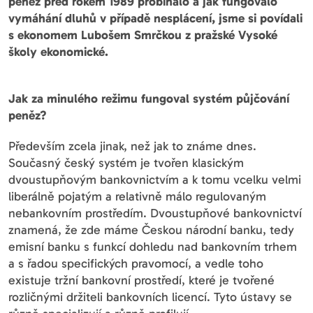
peněz před rokem 1989 probíhalo a jak fungovalo
vymáhání dluhů v případě nesplácení, jsme si povídali
s ekonomem Lubošem Smrčkou z pražské Vysoké
školy ekonomické.
Jak za minulého režimu fungoval systém půjčování
peněz?
Především zcela jinak, než jak to známe dnes.
Současný český systém je tvořen klasickým
dvoustupňovým bankovnictvím a k tomu vcelku velmi
liberálně pojatým a relativně málo regulovaným
nebankovním prostředím. Dvoustupňové bankovnictví
znamená, že zde máme Českou národní banku, tedy
emisní banku s funkcí dohledu nad bankovním trhem
a s řadou specifických pravomocí, a vedle toho
existuje tržní bankovní prostředí, které je tvořené
rozličnými držiteli bankovních licencí. Tyto ústavy se