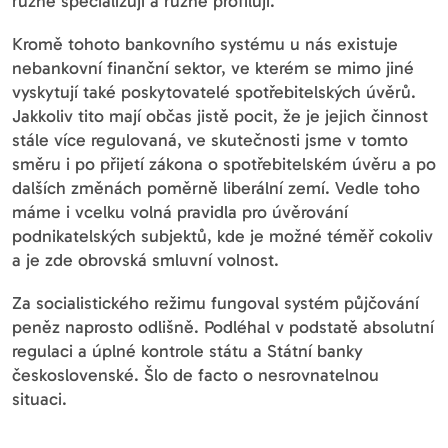
různě specializují a různě profilují.
Kromě tohoto bankovního systému u nás existuje
nebankovní finanční sektor, ve kterém se mimo jiné
vyskytují také poskytovatelé spotřebitelských úvěrů.
Jakkoliv tito mají občas jistě pocit, že je jejich činnost
stále více regulovaná, ve skutečnosti jsme v tomto
směru i po přijetí zákona o spotřebitelském úvěru a po
dalších změnách poměrně liberální zemí. Vedle toho
máme i vcelku volná pravidla pro úvěrování
podnikatelských subjektů, kde je možné téměř cokoliv
a je zde obrovská smluvní volnost.
Za socialistického režimu fungoval systém půjčování
peněz naprosto odlišně. Podléhal v podstatě absolutní
regulaci a úplné kontrole státu a Státní banky
československé. Šlo de facto o nesrovnatelnou
situaci.