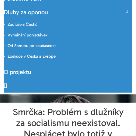
Dluhy za oponou
Zadlužení Čechů
Vymáhání pohledávek
Od Sametu po současnost
Exekuce v Česku a Evropě
O projektu
Smrčka: Problém s dlužníky
za socialismu neexistoval.
Nesplácet bylo totiž v