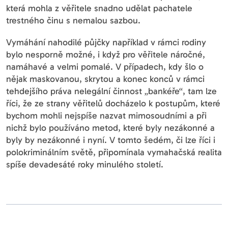
která mohla z věřitele snadno udělat pachatele
trestného činu s nemalou sazbou.
Vymáhání nahodilé půjčky například v rámci rodiny
bylo nesporně možné, i když pro věřitele náročné,
namáhavé a velmi pomalé. V případech, kdy šlo o
nějak maskovanou, skrytou a konec konců v rámci
tehdejšího práva nelegální činnost „bankéře“, tam lze
říci, že ze strany věřitelů docházelo k postupům, které
bychom mohli nejspíše nazvat mimosoudními a při
nichž bylo používáno metod, které byly nezákonné a
byly by nezákonné i nyní. V tomto šedém, či lze říci i
polokriminálním světě, připomínala vymahačská realita
spíše devadesáté roky minulého století.