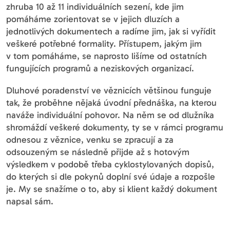
zhruba 10 až 11 individuálních sezení, kde jim
pomáháme zorientovat se v jejich dluzích a
jednotlivých dokumentech a radíme jim, jak si vyřídit
veškeré potřebné formality. Přístupem, jakým jim
v tom pomáháme, se naprosto lišíme od ostatních
fungujících programů a neziskových organizací.
Dluhové poradenství ve věznicích většinou funguje
tak, že proběhne nějaká úvodní přednáška, na kterou
naváže individuální pohovor. Na něm se od dlužníka
shromáždí veškeré dokumenty, ty se v rámci programu
odnesou z věznice, venku se zpracují a za
odsouzeným se následně přijde až s hotovým
výsledkem v podobě třeba cyklostylovaných dopisů,
do kterých si dle pokynů doplní své údaje a rozpošle
je. My se snažíme o to, aby si klient každý dokument
napsal sám.