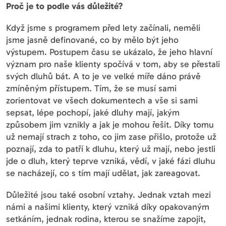
Proč je to podle vás důležité?
Když jsme s programem před lety začínali, neměli
jsme jasně definované, co by mělo být jeho
výstupem. Postupem času se ukázalo, že jeho hlavní
význam pro naše klienty spočívá v tom, aby se přestali
svých dluhů bát. A to je ve velké míře dáno právě
zmíněným přístupem. Tím, že se musí sami
zorientovat ve všech dokumentech a vše si sami
sepsat, lépe pochopí, jaké dluhy mají, jakým
způsobem jim vznikly a jak je mohou řešit. Díky tomu
už nemají strach z toho, co jim zase přišlo, protože už
poznají, zda to patří k dluhu, který už mají, nebo jestli
jde o dluh, který teprve vzniká, vědí, v jaké fázi dluhu
se nacházejí, co s tím mají udělat, jak zareagovat.
Důležité jsou také osobní vztahy. Jednak vztah mezi
námi a našimi klienty, který vzniká díky opakovaným
setkáním, jednak rodina, kterou se snažíme zapojit,