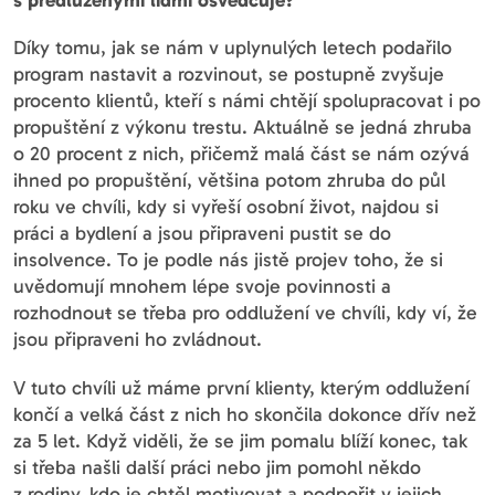
s předluženými lidmi osvědčuje?
Díky tomu, jak se nám v uplynulých letech podařilo
program nastavit a rozvinout, se postupně zvyšuje
procento klientů, kteří s námi chtějí spolupracovat i po
propuštění z výkonu trestu. Aktuálně se jedná zhruba
o 20 procent z nich, přičemž malá část se nám ozývá
ihned po propuštění, většina potom zhruba do půl
roku ve chvíli, kdy si vyřeší osobní život, najdou si
práci a bydlení a jsou připraveni pustit se do
insolvence. To je podle nás jistě projev toho, že si
uvědomují mnohem lépe svoje povinnosti a
rozhodnou
t
se třeba pro oddlužení ve chvíli, kdy ví, že
jsou připraveni ho zvládnout.
V tuto chvíli už máme první klienty, kterým oddlužení
končí a velká část z nich ho skončila dokonce dřív než
za 5 let. Když viděli, že se jim pomalu blíží konec, tak
si třeba našli další práci nebo jim pomohl někdo
z rodiny, kdo je chtěl motivovat a podpořit v jejich