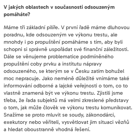
V jakých oblastech v současnosti odsouzeným
pomáháte?
Máme tři základní pilíře. V první řadě máme dluhovou
poradnu, kde odsouzeným ve výkonu trestu, ale
mnohdy i po propuštění pomáháme s tím, aby byli
schopni si správně uspořádat své finanční záležitosti.
Dále se věnujeme problematice podmíněného
propuštění coby prvku a institutu nápravy
odsouzeného, se kterým se v Česku zatím bohužel
moc nepracuje. Jako neméně důležité vnímáme také
informování odborné a la
j
cké veřejnosti o tom, co to
vlastně znamená být ve výkonu trestu. Zjistili jsme
třeba, že řada subjektů má velmi zkreslené představy
o tom, jak může člověk ve výkonu trestu komunikovat.
Snažíme se proto mluvit se soudy, zákonodárci,
exekutory nebo věřiteli, vysvětlovat jim situaci vězňů
a hledat oboustranně vhodná řešení.