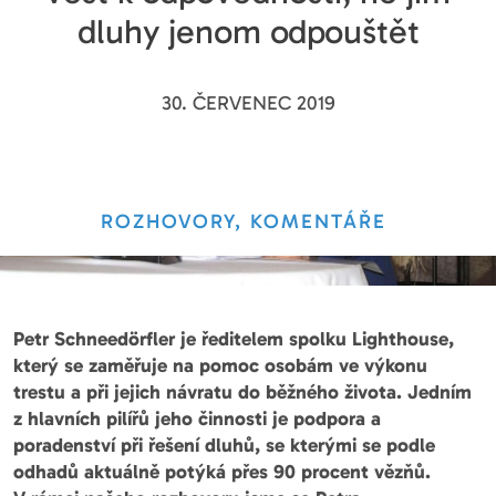
dluhy jenom odpouštět
30. ČERVENEC 2019
ROZHOVORY, KOMENTÁŘE
Petr Schneedörfler je ředitelem spolku Lighthouse,
který se zaměřuje na pomoc osobám ve výkonu
trestu a při jejich návratu do běžného života. Jedním
z hlavních pilířů jeho činnosti je podpora a
poradenství při řešení dluhů, se kterými se podle
odhadů aktuálně potýká přes 90 procent vězňů.