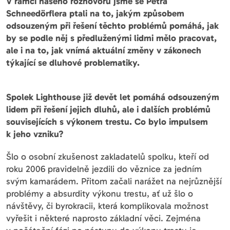
V rámci našeho rozhovoru jsme se Petra
Schneedörflera ptali na to, jakým způsobem
odsouzeným při řešení těchto problémů pomáhá, jak
by se podle něj s předluženými lidmi mělo pracovat,
ale i na to, jak vnímá aktuální změny v zákonech
týkající se dluhové problematiky.
Spolek Lighthouse již devět let pomáhá odsouzeným
lidem při řešení jejich dluhů, ale i dalších problémů
souvisejících s výkonem trestu. Co bylo impulsem
k jeho vzniku?
Šlo o osobní zkušenost zakladatelů spolku, kteří od
roku 2006 pravidelně jezdili do věznice za jedním
svým kamarádem. Přitom začali narážet na nejrůznější
problémy a absurdity výkonu trestu, ať už šlo o
návštěvy, či byrokracii, která komplikovala možnost
vyřešit i některé naprosto základní věci. Zejména