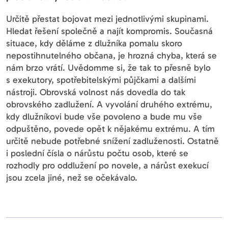
Určitě přestat bojovat mezi jednotlivými skupinami.
Hledat řešení společně a najít kompromis. Současná
situace, kdy děláme z dlužníka pomalu skoro
nepostihnutelného občana, je hrozná chyba, která se
nám brzo vrátí. Uvědomme si, že tak to přesně bylo
s exekutory, spotřebitelskými půjčkami a dalšími
nástroji. Obrovská volnost nás dovedla do tak
obrovského zadlužení. A vyvolání druhého extrému,
kdy dlužníkovi bude vše povoleno a bude mu vše
odpuštěno, povede opět k nějakému extrému. A tím
určitě nebude potřebné snížení zadluženosti. Ostatně
i poslední čísla o nárůstu počtu osob, které se
rozhodly pro oddlužení po novele, a nárůst exekucí
jsou zcela jiné, než se očekávalo.