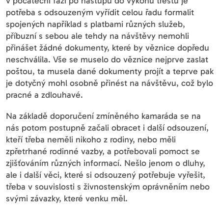
v počáteční fázi po nástupu do výkonu trestu je
potřeba s odsouzeným vyřídit celou řadu formalit
spojených například s platbami různých služeb,
příbuzní s sebou ale tehdy na návštěvy nemohli
přinášet žádné dokumenty, které by věznice dopředu
neschválila. Vše se muselo do věznice nejprve zaslat
poštou, ta musela dané dokumenty projít a teprve pak
je dotyčný mohl osobně přinést na návštěvu, což bylo
pracné a zdlouhavé.
Na základě doporučení zmíněného kamaráda se na
nás potom postupně začali obracet i další odsouzení,
kteří třeba neměli nikoho z rodiny, nebo měli
zpřetrhané rodinné vazby, a potřebovali pomoct se
zjišťováním různých informací. Nešlo jenom o dluhy,
ale i další věci, které si odsouzený potřebuje vyřešit,
třeba v souvislosti s živnostenským oprávněním nebo
svými závazky, které venku měl.