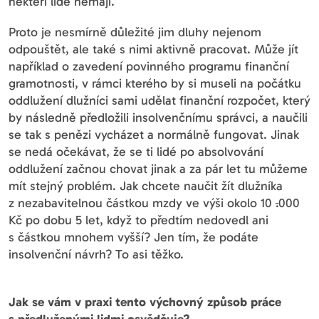
někteří lidé nemají.
Proto je nesmírně důležité jim dluhy nejenom
odpouštět, ale také s nimi aktivně pracovat. Může jít
například o zavedení povinného programu finanční
gramotnosti, v rámci kterého by si museli na počátku
oddlužení dlužníci sami udělat finanční rozpočet, který
by následně předložili insolvenčnímu správci, a naučili
se tak s penězi vycházet a normálně fungovat. Jinak
se nedá očekávat, že se ti lidé po absolvování
oddlužení začnou chovat jinak a za pár let tu můžeme
mít stejný problém. Jak chcete naučit žít dlužníka
z nezabavitelnou částkou mzdy ve výši okolo 10
.
000
Kč po dobu 5 let, když to předtím nedovedl ani
s částkou mnohem vyšší? Jen tím, že podáte
insolvenční návrh? To asi těžko.
Jak se vám v praxi tento výchovný způsob práce