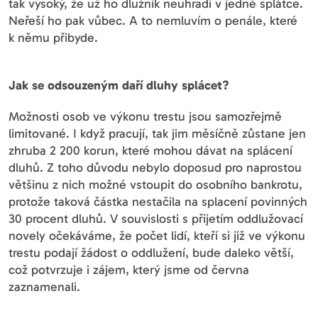
tak vysoký, že už ho dlužník neuhradí v jedné splátce.
Neřeší ho pak vůbec. A to nemluvím o penále, které
k němu přibyde.
Jak se odsouzeným daří dluhy splácet?
Možnosti osob ve výkonu trestu jsou samozřejmě
limitované. I když pracují, tak jim měsíčně zůstane jen
zhruba 2 200 korun, které mohou dávat na splácení
dluhů. Z toho důvodu nebylo doposud pro naprostou
většinu z nich možné vstoupit do osobního bankrotu,
protože taková částka nestačila na splacení povinných
30 procent dluhů. V souvislosti s přijetím oddlužovací
novely očekáváme, že počet lidí, kteří si již ve výkonu
trestu podají žádost o oddlužení, bude daleko větší,
což potvrzuje i zájem, který jsme od června
zaznamenali.