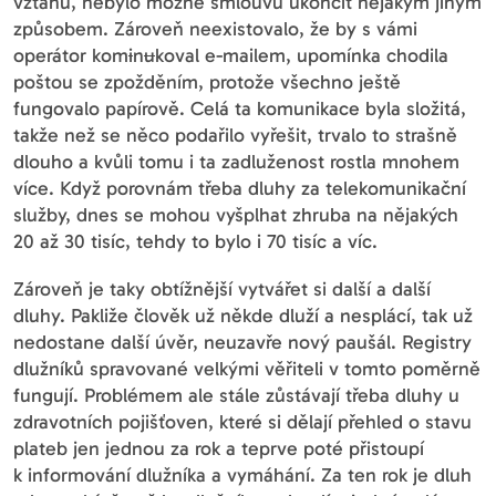
vztahu, nebylo možné smlouvu ukončit nějakým jiným
způsobem. Zároveň neexistovalo, že by s vámi
operátor kom
i
n
u
koval e-mailem, upomínka chodila
poštou se zpožděním, protože všechno ještě
fungovalo papírově. Celá ta komunikace byla složitá,
takže než se něco podařilo vyřešit, trvalo to strašně
dlouho a kvůli tomu i ta zadluženost rostla mnohem
více. Když porovnám třeba dluhy za telekomunikační
služby, dnes se mohou vyšplhat zhruba na nějakých
20 až 30 tisíc, tehdy to bylo i 70 tisíc a víc.
Zároveň je taky obtížnější vytvářet si další a další
dluhy. Pakliže člověk už někde dluží a nesplácí, tak už
nedostane další úvěr, neuzavře nový paušál. Registry
dlužníků spravované velkými věřiteli v tomto poměrně
fungují. Problémem ale stále zůstávají třeba dluhy u
zdravotních pojišťoven, které si dělají přehled o stavu
plateb jen jednou za rok a teprve poté přistoupí
k informování dlužníka a vymáhání. Za ten rok je dluh