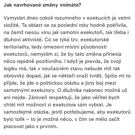
Jak navrhované změny vnímáte?
Vymyslet dnes cokoli rozumného v exekucích je velmi
složité. Ta oblast se za poslední roky hodně pokřivila,
na čemž nesou vinu jak samotní exekutoři, tak třeba i
dluhoví aktivisté. Co se týká tzv. exekutorské
teritoriality, tedy omezení místní působnosti
exekutorů, nemyslím si, že by tato změna přinesla
něco rapidně pozitivního. I když je pravda, že svoji
logiku má, tak v současném stavu nebude mít tak
obrovský dopad, jak se někteří snaží tvrdit. Spíše mi to
přijde, že jde o politickou otázku a jistý boj mezi
samotnými exekutory. O dlužníka nakonec možná už
ani nejde. Zároveň respektuji, že jako věřitel bych
chtěl mít možnost si exekutora sám vybrat. Je
samozřejmě otázka, jestli potřebujeme, aby exekutorů
bylo tolik – to je možná něco, s čím se mělo začít
pracovat jako s prvním.