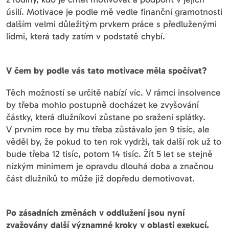
úsilí. Motivace je podle mě vedle finanční gramotnosti
dalším velmi důležitým prvkem práce s předluženými
lidmi, která tady zatím v podstatě chybí.
V čem by podle vás tato motivace měla spočívat?
Těch možností se určitě nabízí víc. V rámci insolvence
by třeba mohlo postupně docházet ke zvyšování
částky, která dlužníkovi zůstane po sražení splátky.
V prvním roce by mu třeba zůstávalo jen 9 tisíc, ale
věděl by, že pokud to ten rok vydrží, tak další rok už to
bude třeba 12 tisíc, potom 14 tisíc. Žít 5 let se stejně
nízkým minimem je opravdu dlouhá doba a značnou
část dlužníků to může již dopředu demotivovat.
Po zásadních změnách v oddlužení jsou nyní
zvažovány další významné kroky v oblasti exekucí.