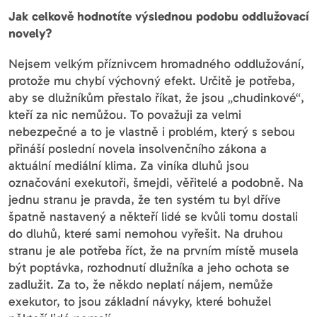
Jak celkově hodnotíte výslednou podobu oddlužovací
novely?
Nejsem velkým příznivcem hromadného oddlužování,
protože mu chybí výchovný efekt. Určitě je potřeba,
aby se dlužníkům přestalo říkat, že jsou „chudinkové“,
kteří za nic nemůžou. To považuji za velmi
nebezpečné a to je vlastně i problém, který s sebou
přináší poslední novela insolvenčního zákona a
aktuální mediální klima. Za viníka dluhů jsou
označováni exekutoři, šmejdi, věřitelé a podobně. Na
jednu stranu je pravda, že ten systém tu byl dříve
špatně nastavený a někteří lidé se kvůli tomu dostali
do dluhů, které sami nemohou vyřešit. Na druhou
stranu je ale potřeba říct, že na prvním místě musela
být poptávka, rozhodnutí dlužníka a jeho ochota se
zadlužit. Za to, že někdo neplatí nájem, nemůže
exekutor, to jsou základní návyky, které bohužel