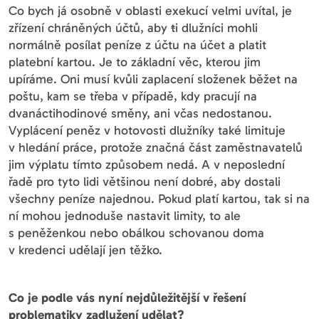
Co bych já osobně v oblasti exekucí velmi uvítal, je
zřízení chráněných účtů, aby
t
i dlužníci mohli
normálně posílat peníze z účtu na účet a platit
platební kartou. Je to základní věc, kterou jim
upíráme. Oni musí kvůli zaplacení složenek běžet na
poštu, kam se třeba v případě, kdy pracují na
dvanáctihodinové směny, ani včas nedostanou.
Vyplácení peněz v hotovosti dlužníky také limituje
v hledání práce, protože značná část zaměstnavatelů
jim výplatu tímto způsobem nedá. A v neposlední
řadě pro tyto lidi většinou není dobré, aby dostali
všechny peníze najednou. Pokud platí kartou, tak si na
ní mohou jednoduše nastavit limity, to ale
s peněženkou nebo obálkou schovanou doma
v kredenci udělají jen těžko.
Co je podle vás nyní nejdůležitější v řešení
problematiky zadlužení udělat?