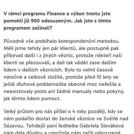
V rámci programu Finance a výkon trestu jste
pomohli již 900 odsouzeným. Jak jste s tímto
programem začínali?
Původně vše probíhalo korespondenční metodou.
Měli jsme tehdy jen pár klientů, ale postupně pak
přibývali další i z jiných věznic, protože někteří naši
klienti se přesouvali, a dali tak vědět zase dalším
lidem v dalších věznicích. Bylo to velmi časově
náročné a celkově složité, protože před 10 lety se
ještě dluhová problematika obecně moc neřešila a
neexistovaly proto ani žádné manuály nebo pokyny,
jak těmto lidem pomoct.
Velký průlom pro nás přišel o 4 roky později, kdy se
nám podařilo dostat do ženské věznice ve Světlé nad
Sázavou. Tehdejší paní ředitelka Gabriela Slováková
nám dala důvěru a umožnila nám začít odsouzené