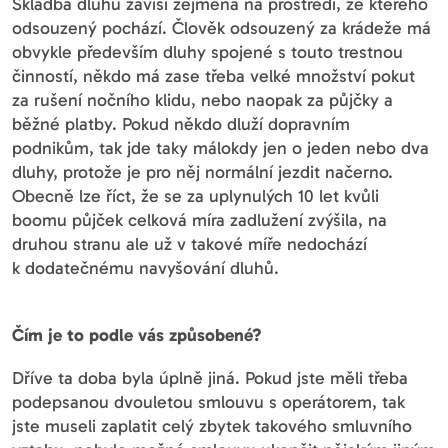
Skladba dluhu závisí zejména na prostředí, ze kterého
odsouzený pochází. Člověk odsouzený za krádeže má
obvykle především dluhy spojené s touto trestnou
činností, někdo má zase třeba velké množství pokut
za rušení nočního klidu, nebo naopak za půjčky a
běžné platby. Pokud někdo dluží dopravním
podnikům, tak jde taky málokdy jen o jeden nebo dva
dluhy, protože je pro něj normální jezdit načerno.
Obecně lze říct, že se za uplynulých 10 let kvůli
boomu půjček celková míra zadlužení zvýšila, na
druhou stranu ale už v takové míře nedochází
k dodatečnému navyšování dluhů.
Čím je to podle vás způsobené?
Dříve ta doba byla úplně jiná. Pokud jste měli třeba
podepsanou dvouletou smlouvu s operátorem, tak
jste museli zaplatit celý zbytek takového smluvního