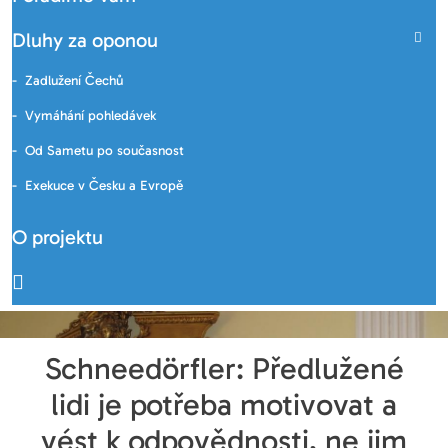
Dluhy za oponou
Zadlužení Čechů
Vymáhání pohledávek
Od Sametu po současnost
Exekuce v Česku a Evropě
O projektu
Schneedörfler: Předlužené
lidi je potřeba motivovat a
vést k odpovědnosti, ne jim