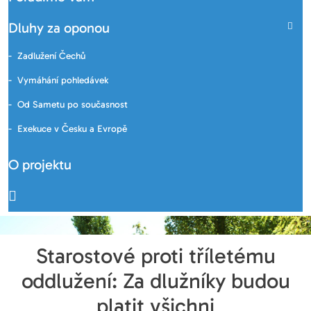
Dluhy za oponou
Zadlužení Čechů
Vymáhání pohledávek
Od Sametu po současnost
Exekuce v Česku a Evropě
O projektu
Starostové proti tříletému
oddlužení: Za dlužníky budou
platit všichni