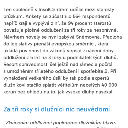
Ten společně s InsolCentrem udělal mezi starosty
průzkum. Ankety se zúčastnilo 564 respondentů
napříč kraji a vyplývá z ní, že 94 procent starostů
považuje plošné oddlužení za tři roky za nesprávné.
Návrhem novely se nyní zabývá Sněmovna. Předloha
do legislativy přenáší evropskou směrnici, která
ukládá povinnost do zákonů vepsat zkrácení doby
oddlužení z 5 let na 3 roky u podnikatelských dluhů.
Resort spravedlnosti šel ještě nad rámec a počítá
s umožněním tříletého oddlužení i spotřebitelů. Při
vynaložení veškerého úsilí by tak podle expertů
dlužníkovi stačilo splatit věřitelům necelých 40 000
korun bez ohledu na to, jak vysoké dluhy nasekal.
Za tři roky si dlužníci nic neuvědomí
„Zkrácením oddlužení popleteme dlužníkům hlavu.