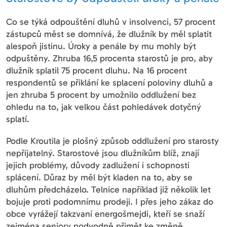
Co se týká odpouštění dluhů v insolvenci, 57 procent
zástupců měst se domnívá, že dlužník by měl splatit
alespoň jistinu. Úroky a penále by mu mohly být
odpuštěny. Zhruba 16,5 procenta starostů je pro, aby
dlužník splatil 75 procent dluhu. Na 16 procent
respondentů se přiklání ke splacení poloviny dluhů a
jen zhruba 5 procent by umožnilo oddlužení bez
ohledu na to, jak velkou část pohledávek dotyčný
splatí.
Podle Kroutila je plošný způsob oddlužení pro starosty
nepřijatelný. Starostové jsou dlužníkům blíž, znají
jejich problémy, důvody zadlužení i schopnosti
splácení. Důraz by měl být kladen na to, aby se
dluhům předcházelo. Telnice například již několik let
bojuje proti podomnímu prodeji. I přes jeho zákaz do
obce vyrážejí takzvaní energošmejdi, kteří se snaží
zejména seniory podvodně přimět ke změně