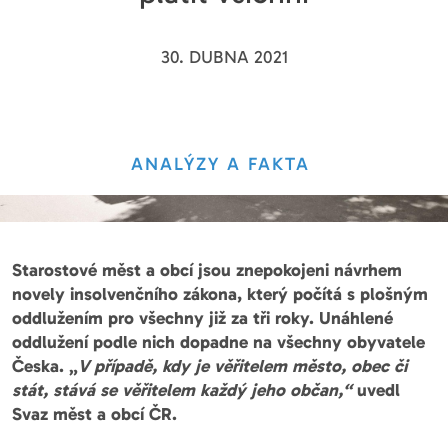
30. DUBNA 2021
ANALÝZY A FAKTA
Starostové měst a obcí jsou znepokojeni návrhem
novely insolvenčního zákona, který počítá s plošným
oddlužením pro všechny již za tři roky. Unáhlené
oddlužení podle nich dopadne na všechny obyvatele
Česka. „
V případě, kdy je věřitelem město, obec či
stát, stává se věřitelem každý jeho občan,“
uvedl
Svaz měst a obcí ČR.