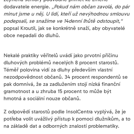
dodavatele energie.
„Pokud nám občan zavolá, do pár
minut jsme u něj. U lidí, kteří už nevýhodnou smlouvu
podepsali, se snažíme ve 14denní lhůtě odstoupit,“
popsal Kroutil, jak se konkrétně snaží, aby obyvatelé
obce nepadali do dluhů.
Nekalé praktiky věřitelů uvádí jako prvotní příčinu
dluhových problémů necelých 8 procent starostů.
Téměř polovina vidí za dluhy především vlastní
nezodpovědnost občanů. 34 procent respondentů se
pak domnívá, že za zadlužením stojí nízká finanční
gramotnost a u zhruba 15 procent to může být
hmotná a sociální nouze občanů.
Z odpovědí starostů podle InsolCentra vyplývá, že je
potřeba volit uvážlivý přístup k pomoci dlužníkům, a to
na základě dat a odborných znalostí problematiky.