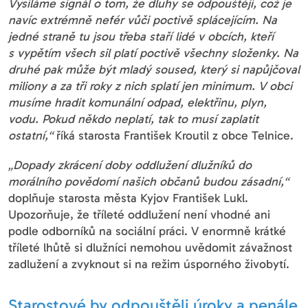
Vysíláme signál o tom, že dluhy se odpouštějí, což je
navíc extrémně nefér vůči poctivě splácejícím. Na
jedné straně tu jsou třeba staří lidé v obcích, kteří
s vypětím všech sil platí poctivě všechny složenky. Na
druhé pak může být mladý soused, který si napůjčoval
miliony a za tři roky z nich splatí jen minimum. V obci
musíme hradit komunální odpad, elektřinu, plyn,
vodu. Pokud někdo neplatí, tak to musí zaplatit
ostatní,“
říká starosta František Kroutil z obce Telnice.
„Dopady zkrácení doby oddlužení dlužníků do
morálního povědomí našich občanů budou zásadní,“
doplňuje starosta města Kyjov František Lukl.
Upozorňuje, že tříleté oddlužení není vhodné ani
podle odborníků na sociální práci. V enormně krátké
tříleté lhůtě si dlužníci nemohou uvědomit závažnost
zadlužení a zvyknout si na režim úsporného živobytí.
Starostové by odpouštěli úroky a penále