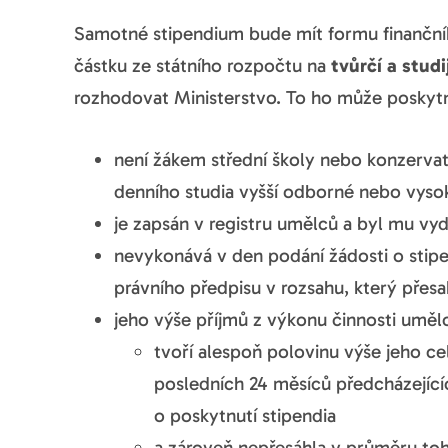
Samotné stipendium bude mít formu finančníh
částku ze státního rozpočtu na
tvůrčí a studi
rozhodovat Ministerstvo. To ho může poskytn
není žákem střední školy nebo konzerv
denního studia vyšší odborné nebo vysok
je zapsán v registru umělců a byl mu vy
nevykonává v den podání žádosti o stipe
právního předpisu v rozsahu, který přesa
jeho výše příjmů z výkonu činnosti uměl
tvoří alespoň polovinu výše jeho c
posledních 24 měsíců předcházející
o poskytnutí stipendia
a zároveň nepřesáhla v průměru to