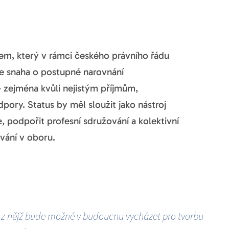
m, který v rámci českého právního řádu
m je snaha o postupné narovnání
zejména kvůli nejistým příjmům,
ry. Status by měl sloužit jako nástroj
, podpořit profesní sdružování a kolektivní
vání v oboru.
, z nějž bude možné v budoucnu vycházet pro tvorbu