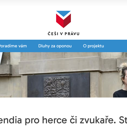
Poradíme vám
Dluhy za oponou
O projektu
endia pro herce či zvukaře. S