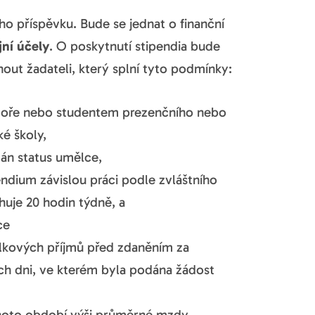
o příspěvku. Bude se jednat o finanční
jní účely
. O poskytnutí stipendia bude
out žadateli, který splní tyto podmínky:
atoře nebo studentem prezenčního nebo
é školy,
dán status umělce,
ndium závislou práci podle zvláštního
huje 20 hodin týdně, a
ce
elkových příjmů před zdaněním za
ch dni, ve kterém byla podána žádost
hoto období výši průměrné mzdy