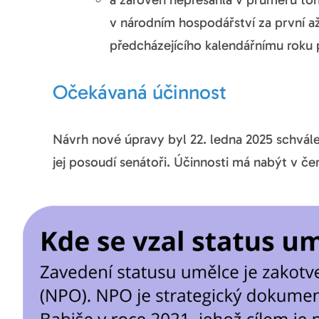
v národním hospodářství za první až 
předcházejícího kalendářnímu roku
Očekávaná účinnost
Návrh nové úpravy byl 22. ledna 2025 schvá
jej posoudí senátoři. Účinnosti má nabýt v če