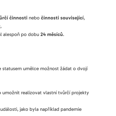
ůrčí činnosti
nebo
činnosti související
,
y
,
al alespoň po dobu
24 měsíců
.
e statusem umělce možnost žádat o dvojí
umožnit realizovat vlastní tvůrčí projekty
dálosti, jako byla například pandemie