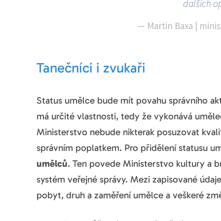
dalších o
—
Martin Baxa | mini
Tanečníci i zvukaři
Status umělce bude mít povahu správního ak
má určité vlastnosti, tedy že vykonává uměl
Ministerstvo nebude nikterak posuzovat kval
správním poplatkem. Pro přidělení statusu u
umělců
. Ten povede Ministerstvo kultury a b
systém veřejné správy. Mezi zapisované údaje 
pobyt, druh a zaměření umělce a veškeré zm