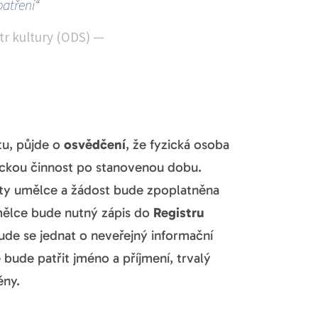
patření“
str kultury (ODS)
—
tu, půjde o
osvědčení
, že fyzická osoba
eckou činnost po stanovenou dobu.
ity umělce a žádost bude zpoplatněna
mělce bude nutný zápis do
Registru
ude se jednat o neveřejný informační
bude patřit jméno a příjmení, trvalý
ěny.