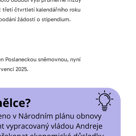
třetí čtvrtletí kalendářního roku
 podání žádosti o stipendium.
len Poslaneckou sněmovnou, nyní
rvenci 2025.