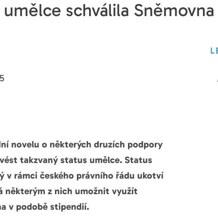
umělce schválila Sněmovna
L
5
ní novelu
o některých druzích podpory
avést takzvaný status umělce. Status
ý v rámci českého právního řádu ukotví
má některým z nich umožnit využít
a v podobě stipendií.