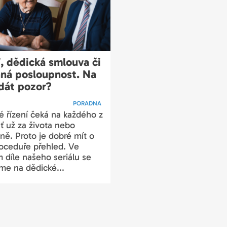
, dědická smlouva či
ná posloupnost. Na
 dát pozor?
PORADNA
é řízení čeká na každého z
ať už za života nebo
ně. Proto je dobré mít o
roceduře přehled. Ve
 díle našeho seriálu se
me na dědické...