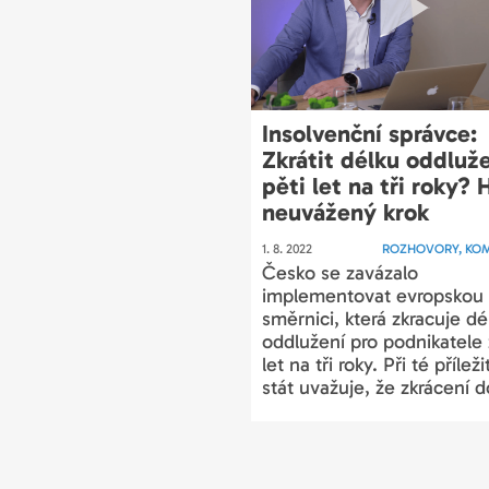
Insolvenční správce:
Zkrátit délku oddluže
pěti let na tři roky?
neuvážený krok
1. 8. 2022
ROZHOVORY, KO
Česko se zavázalo
implementovat evropskou
směrnici, která zkracuje dé
oddlužení pro podnikatele 
let na tři roky. Při té příleži
stát uvažuje, že zkrácení d