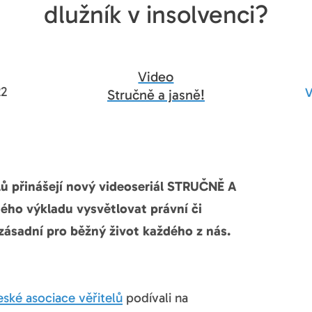
dlužník v insolvenci?
Video
22
Stručně a jasně!
lů přinášejí nový videoseriál STRUČNĚ A
ho výkladu vysvětlovat právní či
zásadní pro běžný život každého z nás.
ské asociace věřitelů
podívali na