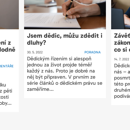
Jsem dědic, můžu zdědit i
Závěť
ní z
dluhy?
zákon
 Hodně
co si
30. 5. 2022
PORADNA
Dědickým řízením si alespoň
14. 7. 2022
jednou za život projde téměř
Dědick
MENTÁŘE
každý z nás. Proto je dobré na
nás – 
něj být připraven. V prvním ze
posmrt
série článků o dědickém právu se
této p
lku
zaměříme...
druhém
z pěti
podívá
tosti
oby...