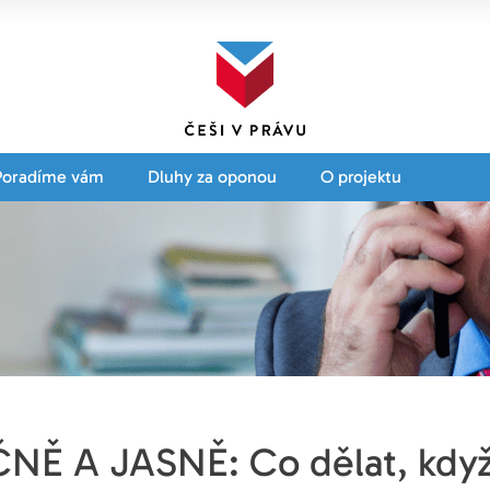
Poradíme vám
Dluhy za oponou
O projektu
NĚ A JASNĚ: Co dělat, když 