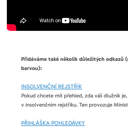
Přidáváme také několik důležitých odkazů 
barvou):
INSOLVENČNÍ REJSTŘÍK
Pokud chcete mít přehled, zda váš dlužník je, č
v insolvenčním rejstříku. Ten provozuje Minis
PŘIHLÁŠKA POHLEDÁVKY