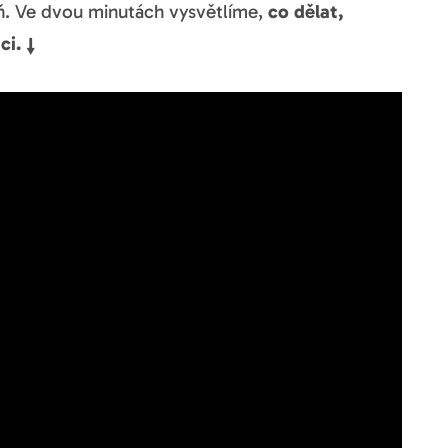
veň. Ve dvou minutách vysvětlíme,
co dělat,
ci. ↓