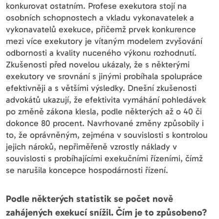
konkurovat ostatním. Profese exekutora stojí na
osobních schopnostech a vkladu vykonavatelek a
vykonavatelů exekuce, přičemž prvek konkurence
mezi více exekutory je vítaným modelem zvyšování
odbornosti a kvality nuceného výkonu rozhodnutí.
Zkušenosti před novelou ukázaly, že s některými
exekutory ve srovnání s jinými probíhala spolupráce
efektivněji a s většími výsledky. Dnešní zkušenosti
advokátů ukazují, že efektivita vymáhání pohledávek
po změně zákona klesla, podle některých až o 40 či
dokonce 80 procent. Navrhované změny způsobily i
to, že oprávněným, zejména v souvislosti s kontrolou
jejich nároků, nepřiměřeně vzrostly náklady v
souvislosti s probíhajícími exekučními řízeními, čímž
se narušila koncepce hospodárnosti řízení.
Podle některých statistik se počet nově
zahájených exekucí snížil. Čím je to způsobeno?