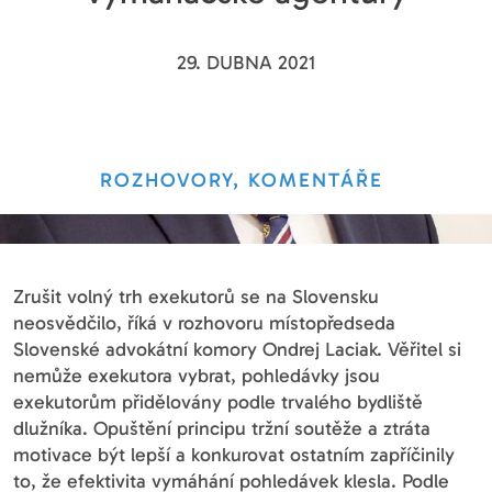
29. DUBNA 2021
ROZHOVORY, KOMENTÁŘE
Zrušit volný trh exekutorů se na Slovensku
neosvědčilo, říká v rozhovoru místopředseda
Slovenské advokátní komory Ondrej Laciak. Věřitel si
nemůže exekutora vybrat, pohledávky jsou
exekutorům přidělovány podle trvalého bydliště
dlužníka. Opuštění principu tržní soutěže a ztráta
motivace být lepší a konkurovat ostatním zapříčinily
to, že efektivita vymáhání pohledávek klesla. Podle