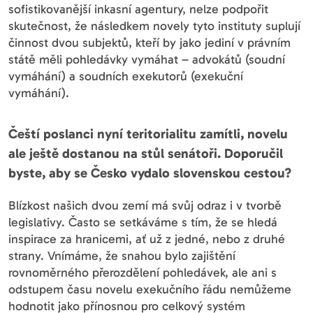
sofistikovanější inkasní agentury, nelze podpořit
skutečnost, že následkem novely tyto instituty suplují
činnost dvou subjektů, kteří by jako jediní v právním
státě měli pohledávky vymáhat – advokátů (soudní
vymáhání) a soudních exekutorů (exekuční
vymáhání).
Čeští poslanci nyní teritorialitu zamítli, novelu
ale ještě dostanou na stůl senátoři. Doporučil
byste, aby se Česko vydalo slovenskou cestou?
Blízkost našich dvou zemí má svůj odraz i v tvorbě
legislativy. Často se setkáváme s tím, že se hledá
inspirace za hranicemi, ať už z jedné, nebo z druhé
strany. Vnímáme, že snahou bylo zajištění
rovnoměrného přerozdělení pohledávek, ale ani s
odstupem času novelu exekučního řádu nemůžeme
hodnotit jako přínosnou pro celkový systém