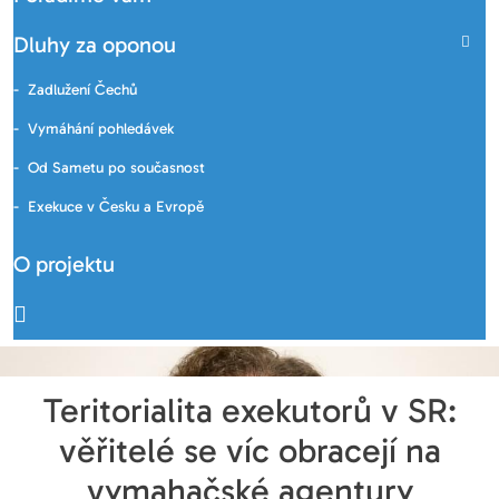
Dluhy za oponou
Zadlužení Čechů
Vymáhání pohledávek
Od Sametu po současnost
Exekuce v Česku a Evropě
O projektu
Teritorialita exekutorů v SR:
věřitelé se víc obracejí na
vymahačské agentury