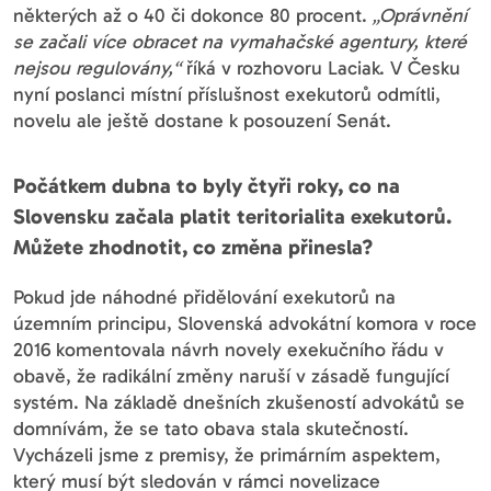
některých až o 40 či dokonce 80 procent.
„Oprávnění
se začali více obracet na vymahačské agentury, které
nejsou regulovány,“
říká v rozhovoru Laciak. V Česku
nyní poslanci místní příslušnost exekutorů odmítli,
novelu ale ještě dostane k posouzení Senát.
Počátkem dubna to byly čtyři roky, co na
Slovensku začala platit teritorialita exekutorů.
Můžete zhodnotit, co změna přinesla?
Pokud jde náhodné přidělování exekutorů na
územním principu, Slovenská advokátní komora v roce
2016 komentovala návrh novely exekučního řádu v
obavě, že radikální změny naruší v zásadě fungující
systém. Na základě dnešních zkušeností advokátů se
domnívám, že se tato obava stala skutečností.
Vycházeli jsme z premisy, že primárním aspektem,
který musí být sledován v rámci novelizace