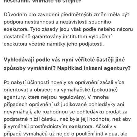
nestranní. Vnímáte to stejně?
Důvodem pro zavedení předmětných změn měla být
podpora nestrannosti a nezávislosti soudního
exekutora. Tyto zásady jsou však podle našeho názoru
dostatečně garantovány institutem vyloučení
exekutora včetně námitky jeho podjatosti.
Vyhledávají podle vás nyní věřitelé častěji jiné
způsoby vymáhání? Například inkasní agentury?
Po nabytí účinnosti novely se oprávnění začali více
orientovat a obracet na vymahačské (pokoutné)
agentury, které nejsou regulovány. V mnoha
případech oprávnění už judikované pohledávky ani
nevymáhají, ale rozhodnou se pohledávku prodat za
podstatně nižší částku, než byla její hodnota, než aby
ji vymáhali prostřednictvím exekutora. Ačkoliv v
případě vymahačů už nejde o pouliční individua, ale