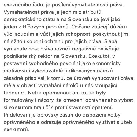
exekučního řádu, je posílení vymahatelnosti práva.
Vymahatelnost práva je jedním z atributů
demokratického státu a na Slovensku se jeví jako
jeden z klíčových problémů. Občané ztrácejí důvěru
vůči soudům a vůči jejich schopnosti poskytnout jim
náležitou soudní ochranu pro jejich práva. Slabá
vymahatelnost práva rovněž negativně ovlivňuje
podnikatelský sektor na Slovensku. Exekutoři v
postavení svobodného povolání jako ekonomicky
motivovaní vykonavatelé judikovaných nároků
zásadně přispívali k tomu, že úroveň vynucování práva
měla v oblasti vymáhání nároků u nás stoupající
tendenci. Nelze opomenout ani to, že byly
formulovány i názory, že omezení oprávněného vybrat
si exekutora hraničí s protiústavností opatření.
Přidělování je obrovský zásah do dispoziční volby
oprávněného a odrazuje oprávněného využívat služeb
exekutorů.