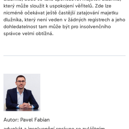
který může sloužit k uspokojení věřitelů. Zde lze
nicméně očekávat ještě častější zatajování majetku
dlužníka, který není veden v žádných registrech a jeho
dohledatelnost tam může být pro insolvenčního
správce velmi obtížná.
Autor: Pavel Fabian
advokát a insolvenční správce se zvláštním