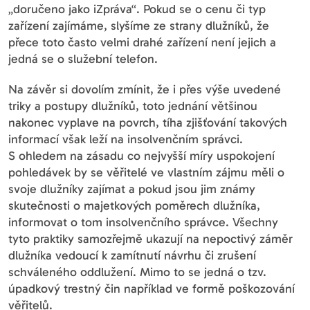
„doručeno jako iZpráva“. Pokud se o cenu či typ
zařízení zajímáme, slyšíme ze strany dlužníků, že
přece toto často velmi drahé zařízení není jejich a
jedná se o služební telefon.
Na závěr si dovolím zmínit, že i přes výše uvedené
triky a postupy dlužníků, toto jednání většinou
nakonec vyplave na povrch, tíha zjišťování takových
informací však leží na insolvenčním správci.
S ohledem na zásadu co nejvyšší míry uspokojení
pohledávek by se věřitelé ve vlastním zájmu měli o
svoje dlužníky zajímat a pokud jsou jim známy
skutečnosti o majetkových poměrech dlužníka,
informovat o tom insolvenčního správce. Všechny
tyto praktiky samozřejmě ukazují na nepoctivý záměr
dlužníka vedoucí k zamítnutí návrhu či zrušení
schváleného oddlužení. Mimo to se jedná o tzv.
úpadkový trestný čin například ve formě poškozování
věřitelů.