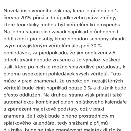
Novela insolvenčního zákona, která je účinná od 1.
června 2019, přináší do úpadkového práva změny,
které teoreticky mohou být věřitelům ku prospěchu.
Na jednu stranu sice zavádí například průchodnost
oddlužení i pro osoby, které nebudou schopny uhradit
svým nezajištěným věřitelům alespoň 30 %
pohledávek, za předpokladu, že jim oddlužení v 5
letech trvání nebude zrušeno a že vynaloží veškeré
úsilí, které po nich je možno spravedlivě požadovat, k
plnému uspokojení pohledávek svých věřitelů. Toto
může v praxi znamenat, že uspokojení nezajištěných
věřitelů bude činit například pouze 2 % a dlužník bude
přesto oddlužen. Na druhou stranu však přináší také
automatickou kombinaci plnění splátkového kalendáře
a zpeněžení majetkové podstaty, což v praxi
znamená, že i když bude plněno prostřednictvím
splátkového kalendáře, tedy srážkami z příjmů
dlužníka, bude se také zpeněžovat majetek dlužníka,