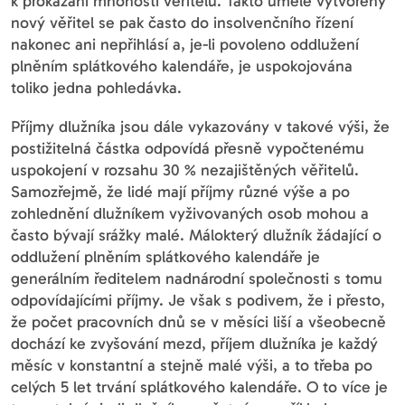
k prokázání mnohosti věřitelů. Takto uměle vytvořený
nový věřitel se pak často do insolvenčního řízení
nakonec ani nepřihlásí a, je-li povoleno oddlužení
plněním splátkového kalendáře, je uspokojována
toliko jedna pohledávka.
Příjmy dlužníka jsou dále vykazovány v takové výši, že
postižitelná částka odpovídá přesně vypočtenému
uspokojení v rozsahu 30 % nezajištěných věřitelů.
Samozřejmě, že lidé mají příjmy různé výše a po
zohlednění dlužníkem vyživovaných osob mohou a
často bývají srážky malé. Málokterý dlužník žádající o
oddlužení plněním splátkového kalendáře je
generálním ředitelem nadnárodní společnosti s tomu
odpovídajícími příjmy. Je však s podivem, že i přesto,
že počet pracovních dnů se v měsíci liší a všeobecně
dochází ke zvyšování mezd, příjem dlužníka je každý
měsíc v konstantní a stejně malé výši, a to třeba po
celých 5 let trvání splátkového kalendáře. O to více je