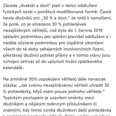
Zásada „dvakrát a dost“ platí v rámci oddlužení
fyzických osob v poněkud modifikované formě. Časté
heslo dlužníků zní: „30 % a dost.“ Je totiž k zamyšlení,
že poté, co je uhrazeno 30 % pohledávek
nezajištěných věřitelů, což bylo do 1. června 2019
základní podmínkou pro splnění pravidel oddlužení a i
nadále zůstane podmínkou pro úspěšné ukončení
všech do té doby zahájených insolvenčních řízení,
přestávají dlužníci pobírat příjmy a v tomto stavu jsou
schopni setrvat až do uplynutí trvání splátkového
kalendáře.
Na zmíněné 30% uspokojení věřitelů dále navazuje
otázka: „Jak svému nezajištěnému věřiteli uhradit 30
% pohledávky, když mám pouze jednoho věřitele.“
Typickým postupem je uzavření směnky mezi
dlužníkem a nějakým rodinným příslušníkem či
známým, kdy tímto vzniká dlužníkovi další pohledávka