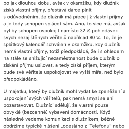
po jak dlouhou dobu, avšak v okamžiku, kdy dlužník
získá vlastní příjmy, přestává dárce plnit
s odůvodněním, že dlužník má přece již vlastní příjmy
a je tedy schopen splácet sám. Ano, to sice má, avšak
byl by schopen uspokojit namísto 32 % pohledávek
svých nezajištěných věřitelů například 80 %. To, že je
splátkový kalendář schválen v okamžiku, kdy dlužník
nemá vlastní příjmy, totiž předpokládá, že i s ohledem
na stále se snižující nezaměstnanost bude dlužník o
získání příjmu usilovat, a tedy získá příjem, kterým
bude své věřitele uspokojovat ve vyšší míře, než bylo
předpokládáno.
U majetku, který by dlužník mohl vydat ke zpeněžení a
uspokojení svých věřitelů, pak nemá smysl se ani
pozastavovat. Dlužníci sdělují, že vlastní pouze
obvyklé (bezcenné) vybavení domácnosti. Když
následně vedeme komunikaci s dlužníkem, běžně
obdržíme typické hlášení „odesláno z iTelefonu“ nebo