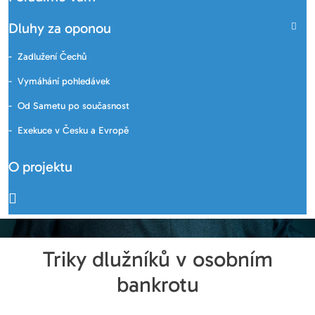
Dluhy za oponou
Zadlužení Čechů
Vymáhání pohledávek
Od Sametu po současnost
Exekuce v Česku a Evropě
O projektu
Triky dlužníků v osobním
bankrotu