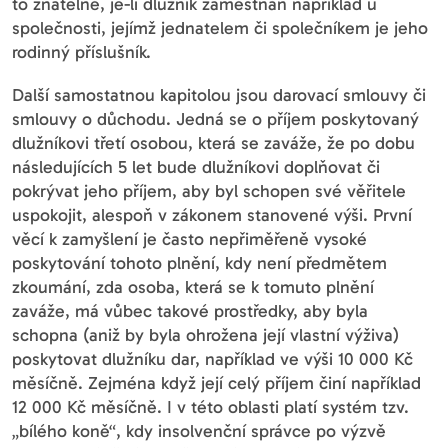
to znatelné, je-li dlužník zaměstnán například u
společnosti, jejímž jednatelem či společníkem je jeho
rodinný příslušník.
Další samostatnou kapitolou jsou darovací smlouvy či
smlouvy o důchodu. Jedná se o příjem poskytovaný
dlužníkovi třetí osobou, která se zaváže, že po dobu
následujících 5 let bude dlužníkovi doplňovat či
pokrývat jeho příjem, aby byl schopen své věřitele
uspokojit, alespoň v zákonem stanovené výši. První
věcí k zamyšlení je často nepřiměřeně vysoké
poskytování tohoto plnění, kdy není předmětem
zkoumání, zda osoba, která se k tomuto plnění
zaváže, má vůbec takové prostředky, aby byla
schopna (aniž by byla ohrožena její vlastní výživa)
poskytovat dlužníku dar, například ve výši 10 000 Kč
měsíčně. Zejména když její celý příjem činí například
12 000 Kč měsíčně. I v této oblasti platí systém tzv.
„bílého koně“, kdy insolvenční správce po výzvě