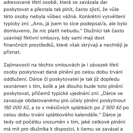
adresované třetí osobě, která se zavázala dar
poskytovat a přestala tak plnit, často zjistí, že vůle
této osoby nebyla vůbec vážná. Konkrétní vysvětlení
typicky zní: „Ano, já jsem to sice podepsal/a, ale bylo
domluveno, že nic platit nebudu.“ Dlužníci tak často
uzavírají fiktivní smlouvy, kdy sami mají dost
finančních prostředků, které však skrývají a nechtějí je
přiznat.
Zajímavostí na těchto smlouvách je i závazek třetí
osoby poskytovat dané plnění po celou dobu trvání
oddlužení. Dárce či poskytovatel je tak již dopředu
seznámen s tím, kolik a jak dlouho bude toto plnění
poskytovat, přičemž typické ujednání zní: „Dárce se
zavazuje obdarovanému pro účely plnění poskytnout
150 000 Kč
, a to v měsíčních splátkách po
2 500 Kč
po
celou dobu trvání splátkového kalendáře.“ Dárce je
tedy od počátku srozuměn s tím, jaké celkové plnění
má mít pro dlužníka k dispozici, k čemu se zavázal a