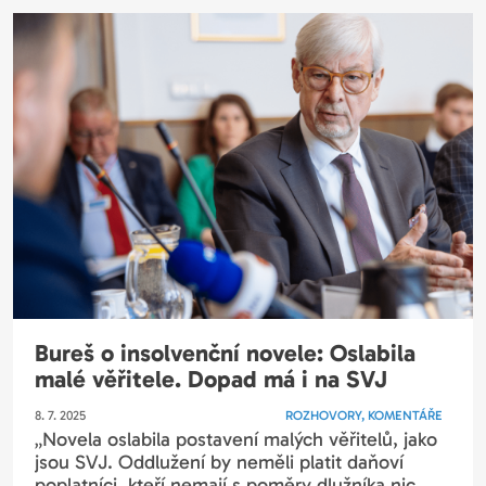
Bureš o insolvenční novele: Oslabila
malé věřitele. Dopad má i na SVJ
8. 7. 2025
ROZHOVORY, KOMENTÁŘE
„Novela oslabila postavení malých věřitelů, jako
jsou SVJ. Oddlužení by neměli platit daňoví
poplatníci, kteří nemají s poměry dlužníka nic