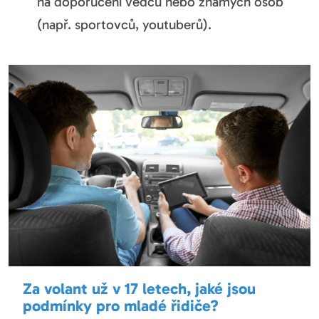
na doporučení vědců nebo známých osob
(např. sportovců, youtuberů).
Za volant už v 17 letech, jaké jsou
podmínky pro mladé řidiče?