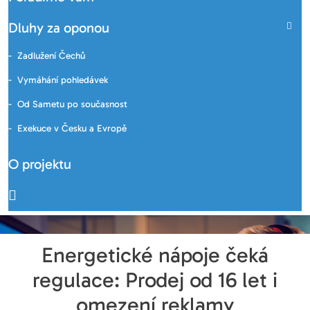
Dluhy za oponou
Zadlužení Čechů
Vymáhání pohledávek
Od Sametu po současnost
Exekuce v Česku a Evropě
O projektu
Energetické nápoje čeká
regulace: Prodej od 16 let i
omezení reklamy