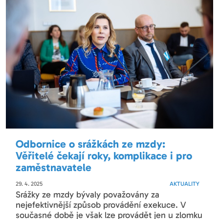
Odbornice o srážkách ze mzdy:
Věřitelé čekají roky, komplikace i pro
zaměstnavatele
29. 4. 2025
AKTUALITY
Srážky ze mzdy bývaly považovány za
nejefektivnější způsob provádění exekuce. V
současné době je však lze provádět jen u zlomku