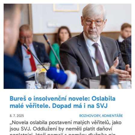
Bureš o insolvenční novele: Oslabila
malé věřitele. Dopad má i na SVJ
8. 7. 2025
ROZHOVORY, KOMENTÁŘE
„Novela oslabila postavení malých věřitelů, jako
jsou SVJ. Oddlužení by neměli platit daňoví
poplatníci, kteří nemají s poměry dlužníka nic