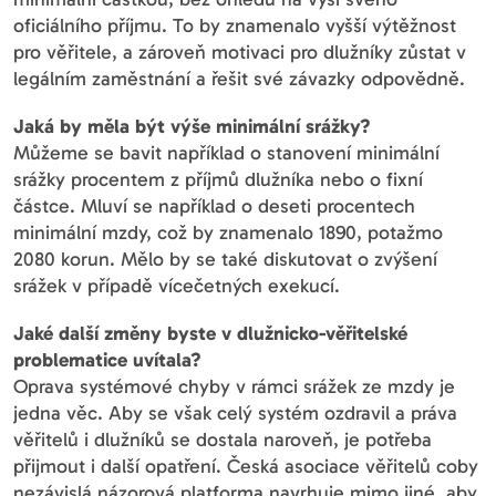
oficiálního příjmu. To by znamenalo vyšší výtěžnost
pro věřitele, a zároveň motivaci pro dlužníky zůstat v
legálním zaměstnání a řešit své závazky odpovědně.
Jaká by měla být výše minimální srážky?
Můžeme se bavit například o stanovení minimální
srážky procentem z příjmů dlužníka nebo o fixní
částce. Mluví se například o deseti procentech
minimální mzdy, což by znamenalo 1890, potažmo
2080 korun. Mělo by se také diskutovat o zvýšení
srážek v případě vícečetných exekucí.
Jaké další změny byste v dlužnicko-věřitelské
problematice uvítala?
Oprava systémové chyby v rámci srážek ze mzdy je
jedna věc. Aby se však celý systém ozdravil a práva
věřitelů i dlužníků se dostala naroveň, je potřeba
přijmout i další opatření. Česká asociace věřitelů coby
nezávislá názorová platforma navrhuje mimo jiné, aby