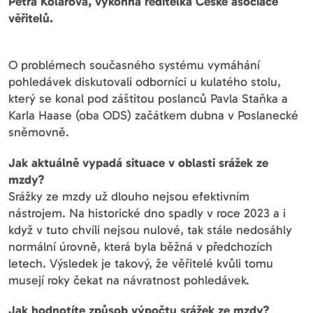
Petra Kolářová, výkonná ředitelka České asociace
věřitelů.
O problémech současného systému vymáhání
pohledávek diskutovali odborníci u kulatého stolu,
který se konal pod záštitou poslanců Pavla Staňka a
Karla Haase (oba ODS) začátkem dubna v Poslanecké
sněmovně.
Jak aktuálně vypadá situace v oblasti srážek ze
mzdy?
Srážky ze mzdy už dlouho nejsou efektivním
nástrojem. Na historické dno spadly v roce 2023 a i
když v tuto chvíli nejsou nulové, tak stále nedosáhly
normální úrovně, která byla běžná v předchozích
letech. Výsledek je takový, že věřitelé kvůli tomu
musejí roky čekat na návratnost pohledávek.
Jak hodnotíte způsob výpočtu srážek ze mzdy?