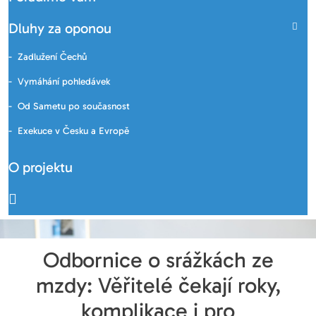
Dluhy za oponou
Zadlužení Čechů
Vymáhání pohledávek
Od Sametu po současnost
Exekuce v Česku a Evropě
O projektu
Odbornice o srážkách ze
mzdy: Věřitelé čekají roky,
komplikace i pro