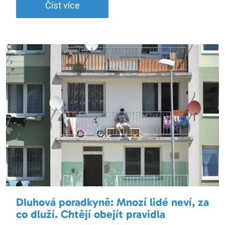
Číst více
Dluhová poradkyně: Mnozí lidé neví, za
co dluží. Chtějí obejít pravidla