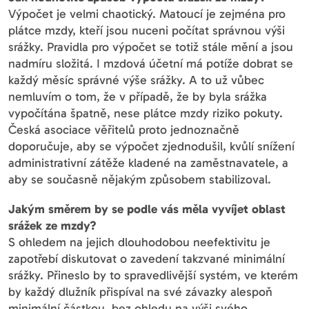
Výpočet je velmi chaotický. Matoucí je zejména pro
plátce mzdy, kteří jsou nuceni počítat správnou výši
srážky. Pravidla pro výpočet se totiž stále mění a jsou
nadmíru složitá. I mzdová účetní má potíže dobrat se
každý měsíc správné výše srážky. A to už vůbec
nemluvím o tom, že v případě, že by byla srážka
vypočítána špatně, nese plátce mzdy riziko pokuty.
Česká asociace věřitelů proto jednoznačně
doporučuje, aby se výpočet zjednodušil, kvůlí snížení
administrativní zátěže kladené na zaměstnavatele, a
aby se současně nějakým způsobem stabilizoval.
Jakým směrem by se podle vás měla vyvíjet oblast
srážek ze mzdy?
S ohledem na jejich dlouhodobou neefektivitu je
zapotřebí diskutovat o zavedení takzvané minimální
srážky. Přineslo by to spravedlivější systém, ve kterém
by každý dlužník přispíval na své závazky alespoň
minimální částkou, bez ohledu na výši svého