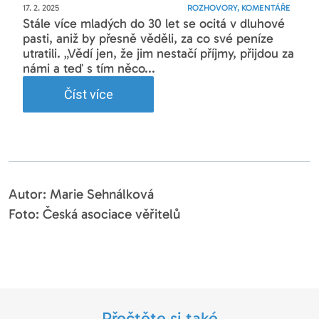
17. 2. 2025
ROZHOVORY, KOMENTÁŘE
Stále více mladých do 30 let se ocitá v dluhové
pasti, aniž by přesně věděli, za co své peníze
utratili. „Vědí jen, že jim nestačí příjmy, přijdou za
námi a teď s tím něco...
Číst více
Autor: Marie Sehnálková
Foto: Česká asociace věřitelů
Přečtěte si také