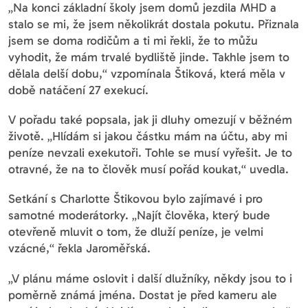
„Na konci základní školy jsem domů jezdila MHD a
stalo se mi, že jsem několikrát dostala pokutu. Přiznala
jsem se doma rodičům a ti mi řekli, že to můžu
vyhodit, že mám trvalé bydliště jinde. Takhle jsem to
dělala delší dobu,“ vzpomínala Štiková, která měla v
době natáčení 27 exekucí.
V pořadu také popsala, jak ji dluhy omezují v běžném
životě. „Hlídám si jakou částku mám na účtu, aby mi
peníze nevzali exekutoři. Tohle se musí vyřešit. Je to
otravné, že na to člověk musí pořád koukat,“ uvedla.
Setkání s Charlotte Štikovou bylo zajímavé i pro
samotné moderátorky. „Najít člověka, který bude
otevřeně mluvit o tom, že dluží peníze, je velmi
vzácné,“ řekla Jaroměřská.
„V plánu máme oslovit i další dlužníky, někdy jsou to i
poměrně známá jména. Dostat je před kameru ale