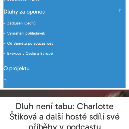
Dluhy za oponou
Zadlužení Čechů
Vymáhání pohledávek
Od Sametu po současnost
Exekuce v Česku a Evropě
O projektu
Dluh není tabu: Charlotte
Štiková a další hosté sdílí své
příběhy v podcastu