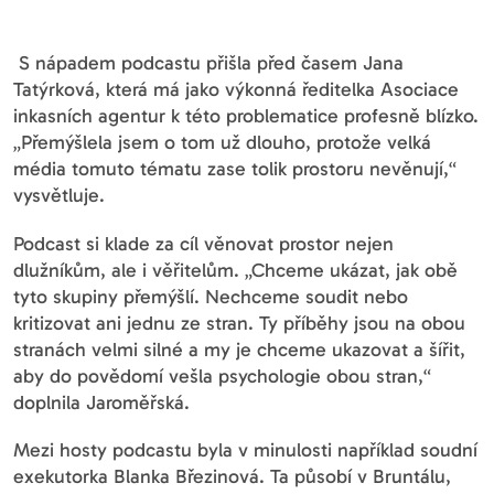
S nápadem podcastu přišla před časem Jana
Tatýrková, která má jako výkonná ředitelka Asociace
inkasních agentur k této problematice profesně blízko.
„Přemýšlela jsem o tom už dlouho, protože velká
média tomuto tématu zase tolik prostoru nevěnují,“
vysvětluje.
Podcast si klade za cíl věnovat prostor nejen
dlužníkům, ale i věřitelům. „Chceme ukázat, jak obě
tyto skupiny přemýšlí. Nechceme soudit nebo
kritizovat ani jednu ze stran. Ty příběhy jsou na obou
stranách velmi silné a my je chceme ukazovat a šířit,
aby do povědomí vešla psychologie obou stran,“
doplnila Jaroměřská.
Mezi hosty podcastu byla v minulosti například soudní
exekutorka Blanka Březinová. Ta působí v Bruntálu,