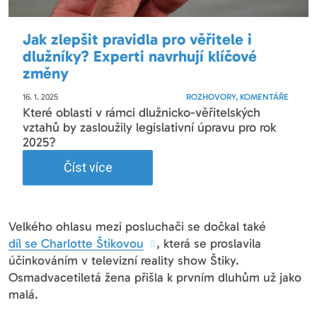
Jak zlepšit pravidla pro věřitele i
dlužníky? Experti navrhují klíčové
změny
16. 1. 2025
ROZHOVORY, KOMENTÁŘE
Které oblasti v rámci dlužnicko-věřitelských
vztahů by zasloužily legislativní úpravu pro rok
2025?
Číst více
Velkého ohlasu mezi posluchači se dočkal také
díl se Charlotte Štikovou
, která se proslavila
účinkováním v televizní reality show Štiky.
Osmadvacetiletá žena přišla k prvním dluhům už jako
malá.