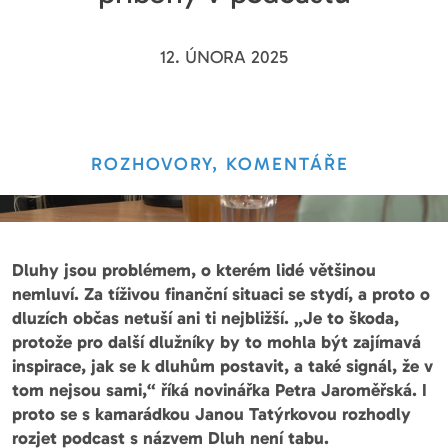
12. ÚNORA 2025
ROZHOVORY, KOMENTÁŘE
Dluhy jsou problémem, o kterém lidé většinou
nemluví. Za tíživou finanční situaci se stydí, a proto o
dluzích občas netuší ani ti nejbližší. „Je to škoda,
protože pro další dlužníky by to mohla být zajímavá
inspirace, jak se k dluhům postavit, a také signál, že v
tom nejsou sami,“ říká novinářka Petra Jaroměřská. I
proto se s kamarádkou Janou Tatýrkovou rozhodly
rozjet podcast s názvem Dluh není tabu.