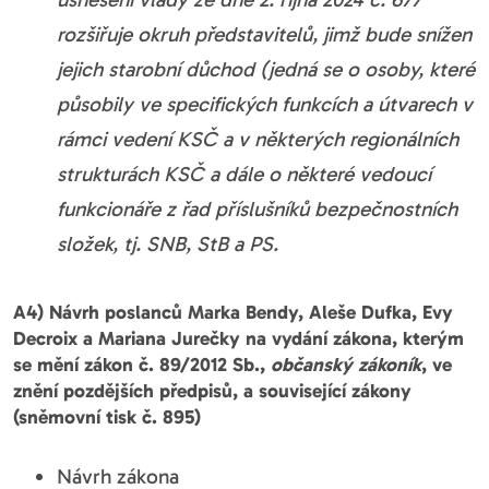
rozšiřuje okruh představitelů, jimž bude snížen
jejich starobní důchod (jedná se o osoby, které
působily ve specifických funkcích a útvarech v
rámci vedení KSČ a v některých regionálních
strukturách KSČ a dále o některé vedoucí
funkcionáře z řad příslušníků bezpečnostních
složek, tj. SNB, StB a PS.
A4) Návrh poslanců Marka Bendy, Aleše Dufka, Evy
Decroix a Mariana Jurečky na vydání zákona, kterým
se mění zákon č. 89/2012 Sb.,
občanský zákoník
, ve
znění pozdějších předpisů, a související zákony
(sněmovní tisk č. 895)
Návrh zákona