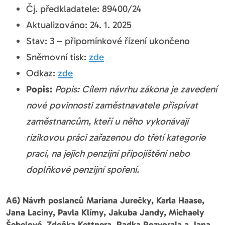
Čj. předkladatele: 89400/24
Aktualizováno: 24. 1. 2025
Stav: 3 – připomínkové řízení ukončeno
Sněmovní tisk:
zde
Odkaz:
zde
Popis:
Popis: Cílem návrhu zákona je zavedení
nové povinnosti zaměstnavatele přispívat
zaměstnancům, kteří u něho vykonávají
rizikovou práci zařazenou do třetí kategorie
prací, na jejich penzijní připojištění nebo
doplňkové penzijní spoření.
A6) Návrh poslanců Mariana Jurečky, Karla Haase,
Jana Laciny, Pavla Klímy, Jakuba Jandy, Michaely
Šebelové, Zdeňka Kettnera, Radka Rozvorala a Jana