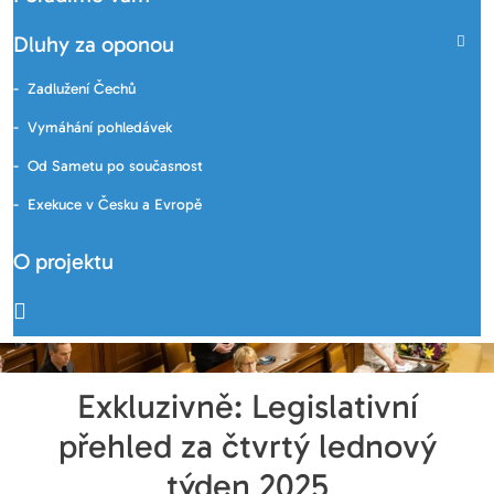
Dluhy za oponou
Zadlužení Čechů
Vymáhání pohledávek
Od Sametu po současnost
Exekuce v Česku a Evropě
O projektu
Exkluzivně: Legislativní
přehled za čtvrtý lednový
týden 2025