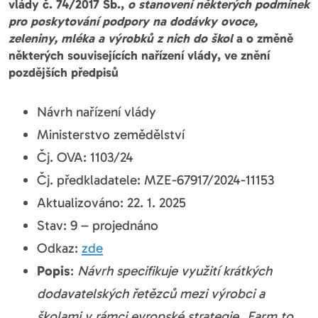
vlády č. 74/2017 Sb.,
o stanovení některých podmínek
pro poskytování podpory na dodávky ovoce,
zeleniny, mléka a výrobků z nich do škol
a o změně
některých souvisejících nařízení vlády, ve znění
pozdějších předpisů
Návrh nařízení vlády
Ministerstvo zemědělství
Čj. OVA: 1103/24
Čj. předkladatele: MZE-67917/2024-11153
Aktualizováno: 22. 1. 2025
Stav: 9 – projednáno
Odkaz:
zde
Popis
:
Návrh specifikuje využití krátkých
dodavatelských řetězců mezi výrobci a
školami v rámci evropské strategie „Farm to