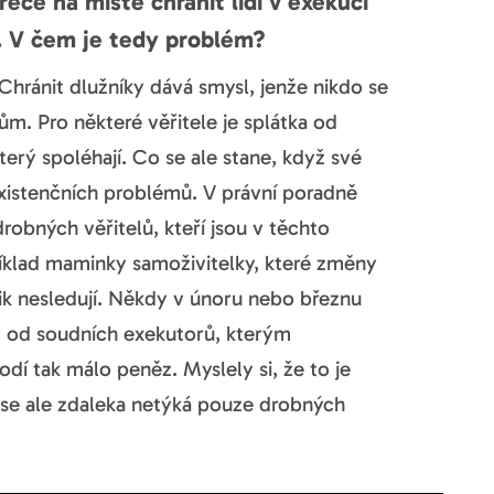
ece na místě chránit lidi v exekuci
z. V čem je tedy problém?
Chránit dlužníky dává smysl, jenže nikdo se
lům. Pro některé věřitele je splátka od
erý spoléhají. Co se ale stane, když své
existenčních problémů. V právní poradně
obných věřitelů, kteří jsou v těchto
říklad maminky samoživitelky, které změny
ik nesledují. Někdy v únoru nebo březnu
ky od soudních exekutorů, kterým
dí tak málo peněz. Myslely si, že to je
 se ale zdaleka netýká pouze drobných