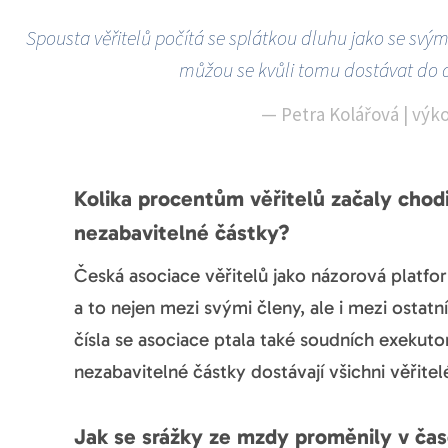
Spousta věřitelů počítá se splátkou dluhu jako se sv
můžou se kvůli tomu dostávat do 
—
Petra Kolářová | výk
Kolika procentům věřitelů začaly chodi
nezabavitelné částky?
Česká asociace věřitelů jako názorová platf
a to nejen mezi svými členy, ale i mezi ostatní
čísla se asociace ptala také soudních exekuto
nezabavitelné částky dostávají všichni věřit
Jak se srážky ze mzdy proměnily v ča