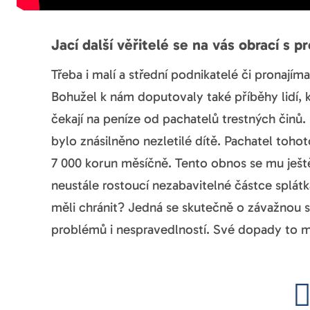
Jací další věřitelé se na vás obrací s
Třeba i malí a střední podnikatelé či pronají
Bohužel k nám doputovaly také příběhy lidí, k
čekají na peníze od pachatelů trestných činů
bylo znásilněno nezletilé dítě. Pachatel toh
7 000 korun měsíčně. Tento obnos se mu ještě 
neustále rostoucí nezabavitelné částce splát
měli chránit? Jedná se skutečně o závažnou 
problémů i nespravedlností. Své dopady to má