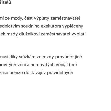
řitelů
mi ze mzdy, část výplaty zaměstnavatel
třednictvím soudního exekutora vypláceny
tek mzdy dlužníkovi zaměstnavatel vyplatí
usí díky srážkám ze mzdy provádět jiné
movitých věcí a nemovitých věcí, které
 zase peníze dostávají v pravidelných