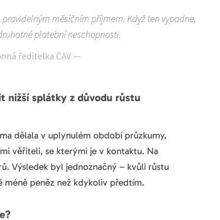
ým pravidelným měsíčním příjmem. Když ten vypadne,
druhotné platební neschopnosti.
onná ředitelka ČAV
—
t nižší splátky z důvodu růstu
orma dělala v uplynulém období průzkumy,
mi věřiteli, se kterými je v kontaktu. Na
rů. Výsledek byl jednoznačný – kvůli růstu
elé méně peněz než kdykoliv předtím.
se?