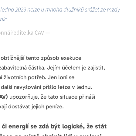
 ledna 2023 nelze u mnoha dlužníků srážet ze mzdy
nic.
onná ředitelka ČAV
—
 obtížnější tento způsob exekuce
avitelná částka. Jejím účelem je zajistit,
í životních potřeb. Jen loni se
další navyšování přišlo letos v lednu.
AV)
upozorňuje, že tato situace přináší
jí dostávat jejich peníze.
i energií se zdá být logické, že stát