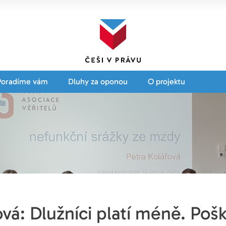
Poradíme vám
Dluhy za oponou
O projektu
ová: Dlužníci platí méně. Pošk