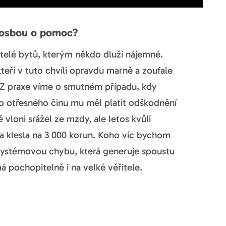
 prosbou o pomoc?
matelé bytů, kterým někdo dluží nájemné.
teří v tuto chvíli opravdu marně a zoufale
. Z praxe víme o smutném případu, kdy
oto otřesného činu mu měl platit odškodnění
vloni srážel ze mzdy, ale letos kvůli
ka klesla na 3 000 korun. Koho víc bychom
systémovou chybu, která generuje spoustu
 pochopitelně i na velké věřitele.