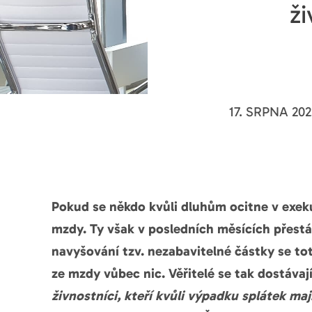
ži
17. SRPNA 202
Pokud se někdo kvůli dluhům ocitne v exekuc
mzdy. Ty však v posledních měsících přest
navyšování tzv. nezabavitelné částky se t
ze mzdy vůbec nic. Věřitelé se tak dostávaj
živnostníci, kteří kvůli výpadku splátek maj