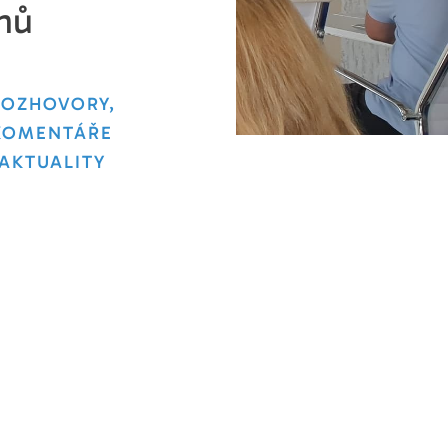
inů
ROZHOVORY,
KOMENTÁŘE
AKTUALITY