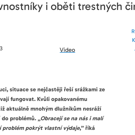
vnostníky i oběti trestných č
3
Video
i, situace se nejčastěji řeší srážkami ze
ávají fungovat. Kvůli opakovanému
otiž aktuálně mnohým dlužníkům nesráží
í do problémů. „
Obracejí se na nás i malí
í problém pokrýt vlastní výdaje
,” říká