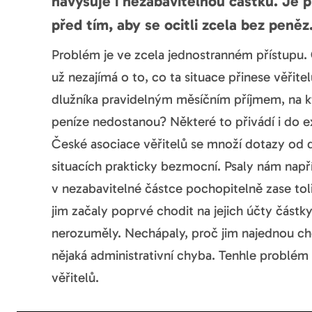
navyšuje i nezabavitelnou částku. Je př
před tím, aby se ocitli zcela bez peně
Problém je ve zcela jednostranném přístupu. 
už nezajímá o to, co ta situace přinese věřite
dlužníka pravidelným měsíčním příjmem, na kt
peníze nedostanou? Některé to přivádí i do 
České asociace věřitelů se množí dotazy od dr
situacích prakticky bezmocní. Psaly nám nap
v nezabavitelné částce pochopitelně zase tol
jim začaly poprvé chodit na jejich účty část
nerozuměly. Nechápaly, proč jim najednou cho
nějaká administrativní chyba. Tenhle problém
věřitelů.