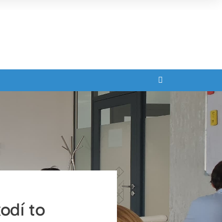
odí to