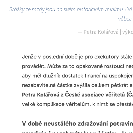
Srážky ze mzdy jsou na svém historickém minimu. Od
vůbec 
—
Petra Kolářová | výk
Jenže v poslední době je pro exekutory stále
provádět. Může za to opakovaně rostoucí nezab
aby měl dlužník dostatek financí na uspokojen
nezabavitelná částka zvýšila celkem pětkrát a 
Petra Kolářová z České asociace věřitelů (Č
velké komplikace věřitelům, k nimž se přestáva
V době neustálého zdražování potravin č