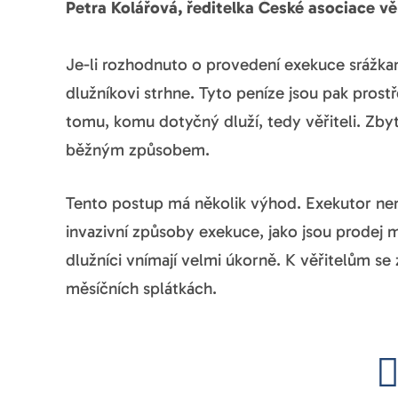
Petra Kolářová, ředitelka České asociace vě
Je-li rozhodnuto o provedení exekuce srážka
dlužníkovi strhne. Tyto peníze jsou pak pros
tomu, komu dotyčný dluží, tedy věřiteli. Zby
běžným způsobem.
Tento postup má několik výhod. Exekutor nem
invazivní způsoby exekuce, jako jsou prodej 
dlužníci vnímají velmi úkorně. K věřitelům se
měsíčních splátkách.