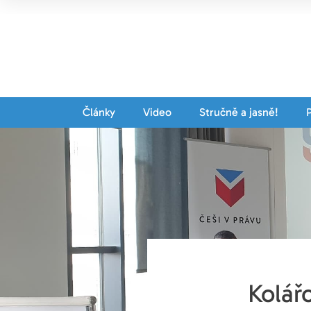
Články
Video
Stručně a jasně!
Kolář