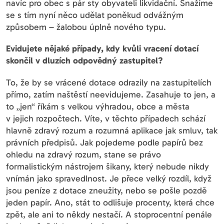
navíc pro obec s pár sty obyvateli likvidační. Snažíme
se s tím nyní něco udělat poněkud odvážným
způsobem – žalobou úplně nového typu.
Evidujete nějaké případy, kdy kvůli vracení dotací
skončil v dluzích odpovědný zastupitel?
To, že by se vrácené dotace odrazily na zastupitelích
přímo, zatím naštěstí neevidujeme. Zasahuje to jen, a
to „jen“ říkám s velkou výhradou, obce a města
v jejich rozpočtech. Víte, v těchto případech schází
hlavně zdravý rozum a rozumná aplikace jak smluv, tak
právních předpisů. Jak pojedeme podle papírů bez
ohledu na zdravý rozum, stane se právo
formalistickým nástrojem šikany, který nebude nikdy
vnímán jako spravedlnost. Je přece velký rozdíl, když
jsou peníze z dotace zneužity, nebo se pošle pozdě
jeden papír. Ano, stát to odlišuje procenty, která chce
zpět, ale ani to někdy nestačí. A stoprocentní penále