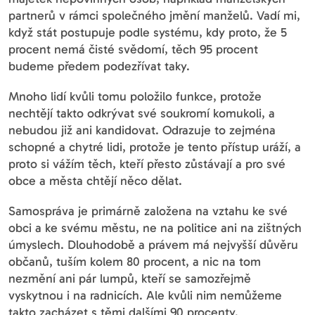
partnerů v rámci společného jmění manželů. Vadí mi,
když stát postupuje podle systému, kdy proto, že 5
procent nemá čisté svědomí, těch 95 procent
budeme předem podezřívat taky.
Mnoho lidí kvůli tomu položilo funkce, protože
nechtějí takto odkrývat své soukromí komukoli, a
nebudou již ani kandidovat. Odrazuje to zejména
schopné a chytré lidi, protože je tento přístup uráží, a
proto si vážím těch, kteří přesto zůstávají a pro své
obce a města chtějí něco dělat.
Samospráva je primárně založena na vztahu ke své
obci a ke svému městu, ne na politice ani na zištných
úmyslech. Dlouhodobě a právem má nejvyšší důvěru
občanů, tuším kolem 80 procent, a nic na tom
nezmění ani pár lumpů, kteří se samozřejmě
vyskytnou i na radnicích. Ale kvůli nim nemůžeme
takto zacházet s těmi dalšími 90 procenty.