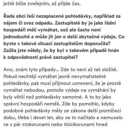
ještě blíže zveřejním, až přijde čas.
Řada obcí řeší nezaplacené pohledávky, například za
nájem či svoz odpadu. Zastupitelé by je jako řádní
hospodáři měli vymáhat, což ale často není
jednoduché a může jít jen o další zbytečné výdaje. Co
byste v takové situaci zastupitelům doporučila?
Zažila jste někdy, že by byl v takovém případě hnán
k odpovědnosti právě zastupitel?
Ano, znám tyto případy… Zde to není až tak složité.
Pokud nechtějí vymáhat jasně nevymahatelné
pohledávky, pak musí přijmout usnesení, že je prostě
vymáhat nebudou, protože výdaje na vymáhání by
byly větší než pohledávky samotné. A to by jako
správní hospodáři neměli. Zde by pomohlo, kdyby
podobné pohledávky měly ze zákona delší promlčecí
dobu, třeba i deset let, aby se to načítalo a nemuselo
se s pár stokorunami nebo tisícikorunami hned