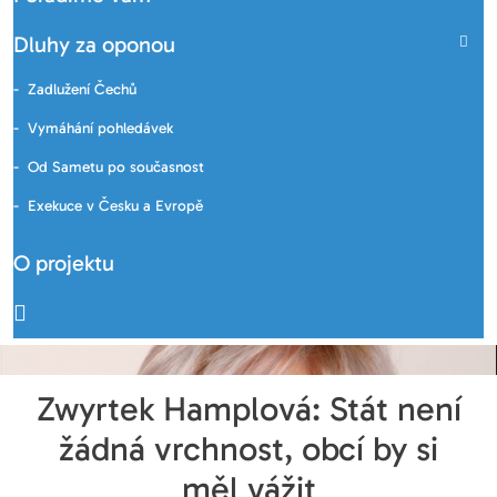
Dluhy za oponou
Zadlužení Čechů
Vymáhání pohledávek
Od Sametu po současnost
Exekuce v Česku a Evropě
O projektu
Zwyrtek Hamplová: Stát není
žádná vrchnost, obcí by si
měl vážit