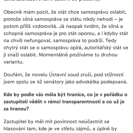
Obecně mám pocit, že stát chce samosprávu oslabit,
protože silná samospráva se státu nikdy nehodí – je
potom příliš vzdorovitá. Já naopak tvrdím, že silná a
schopná samospráva je pro stát oporou, a i kdyby stát
na chvíli nefungoval, samospráva to podrží. Tedy
chytrý stát se o samosprávu opírá, autoritářský stát se
ji snaží oslabit. Momentálně prožíváme tu druhou
variantu.
Doufám, že novelu Ústavní soud zruší, pod stížností
jsem spolu se 42 senátory jako advokátka podepsaná.
Kde by podle vás měla být hranice, co je v pořádku o
zastupiteli vědět v rámci transparentnosti a co už je
za hranou?
Zastupitel by měl mít povinnost neúčastnit se
hlasování tam, kde je ve střetu zájmů, a úplně by