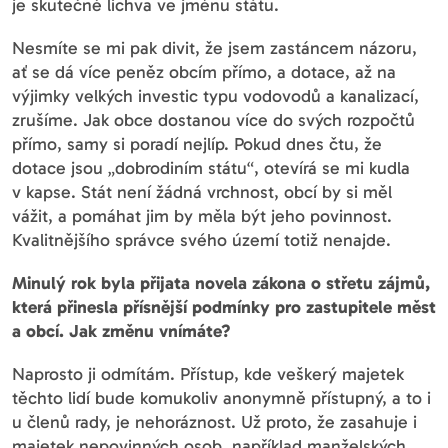
je skutečně lichva ve jménu státu.
Nesmíte se mi pak divit, že jsem zastáncem názoru,
ať se dá více peněz obcím přímo, a dotace, až na
výjimky velkých investic typu vodovodů a kanalizací,
zrušíme. Jak obce dostanou více do svých rozpočtů
přímo, samy si poradí nejlíp. Pokud dnes čtu, že
dotace jsou „dobrodiním státu“, otevírá se mi kudla
v kapse. Stát není žádná vrchnost, obcí by si měl
vážit, a pomáhat jim by měla být jeho povinnost.
Kvalitnějšího správce svého území totiž nenajde.
Minulý rok byla přijata novela zákona o střetu zájmů,
která přinesla přísnější podmínky pro zastupitele měst
a obcí. Jak změnu vnímáte?
Naprosto ji odmítám. Přístup, kde veškerý majetek
těchto lidí bude komukoliv anonymně přístupný, a to i
u členů rady, je nehoráznost. Už proto, že zasahuje i
majetek nepovinných osob, například manželských