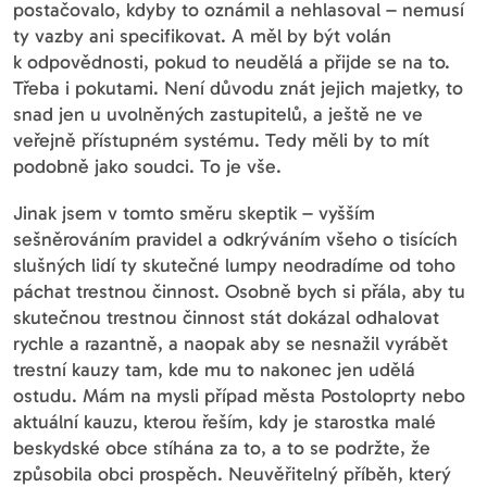
postačovalo, kdyby to oznámil a nehlasoval – nemusí
ty vazby ani specifikovat. A měl by být volán
k odpovědnosti, pokud to neudělá a přijde se na to.
Třeba i pokutami. Není důvodu znát jejich majetky, to
snad jen u uvolněných zastupitelů, a ještě ne ve
veřejně přístupném systému. Tedy měli by to mít
podobně jako soudci. To je vše.
Jinak jsem v tomto směru skeptik – vyšším
sešněrováním pravidel a odkrýváním všeho o tisících
slušných lidí ty skutečné lumpy neodradíme od toho
páchat trestnou činnost. Osobně bych si přála, aby tu
skutečnou trestnou činnost stát dokázal odhalovat
rychle a razantně, a naopak aby se nesnažil vyrábět
trestní kauzy tam, kde mu to nakonec jen udělá
ostudu. Mám na mysli případ města Postoloprty nebo
aktuální kauzu, kterou řeším, kdy je starostka malé
beskydské obce stíhána za to, a to se podržte, že
způsobila obci prospěch. Neuvěřitelný příběh, který