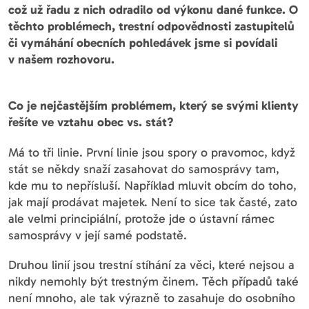
což už řadu z nich odradilo od výkonu dané funkce. O
těchto problémech, trestní odpovědnosti zastupitelů
či vymáhání obecních pohledávek jsme si povídali
v našem rozhovoru.
Co je nejčastějším problémem, který se svými klienty
řešíte ve vztahu obec vs. stát?
Má to tři linie. První linie jsou spory o pravomoc, když
stát se někdy snaží zasahovat do samosprávy tam,
kde mu to nepřísluší. Například mluvit obcím do toho,
jak mají prodávat majetek. Není to sice tak časté, zato
ale velmi principiální, protože jde o ústavní rámec
samosprávy v její samé podstatě.
Druhou linií jsou trestní stíhání za věci, které nejsou a
nikdy nemohly být trestným činem. Těch případů také
není mnoho, ale tak výrazně to zasahuje do osobního