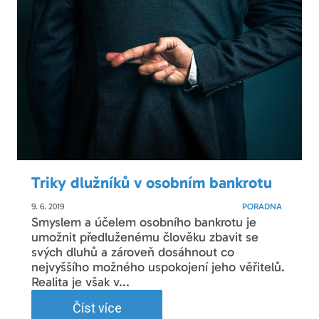
Triky dlužníků v osobním bankrotu
9. 6. 2019
PORADNA
Smyslem a účelem osobního bankrotu je
umožnit předluženému člověku zbavit se
svých dluhů a zároveň dosáhnout co
nejvyššího možného uspokojení jeho věřitelů.
Realita je však v...
Číst více