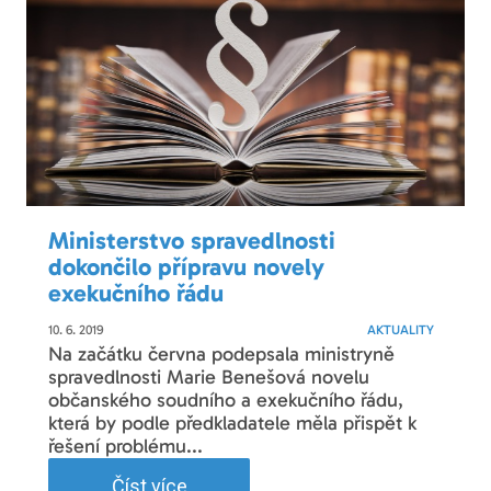
Ministerstvo spravedlnosti
dokončilo přípravu novely
exekučního řádu
10. 6. 2019
AKTUALITY
Na začátku června podepsala ministryně
spravedlnosti Marie Benešová novelu
občanského soudního a exekučního řádu,
která by podle předkladatele měla přispět k
řešení problému...
Číst více