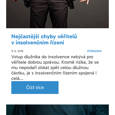
Nejčastější chyby věřitelů
v insolvenčním řízení
9. 6. 2019
PORADNA
Vstup dlužníka do insolvence nebývá pro
věřitele dobrou zprávou. Kromě rizika, že se
mu nepodaří získat zpět celou dlužnou
částku, je s insolvenčním řízením spojená i
celá...
Číst více