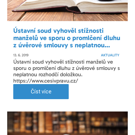
Ústavní soud vyhověl stížnosti
manželů ve sporu o promlčení dluhu
z úvěrové smlouvy s neplatnou...
13. 6. 2019
AKTUALITY
Ústavní soud vyhověl stížnosti manželů ve
sporu o promlčení dluhu z úvěrové smlouvy s
neplatnou rozhodčí doložkou.
https://www.cesivpravu.cz/
Číst více