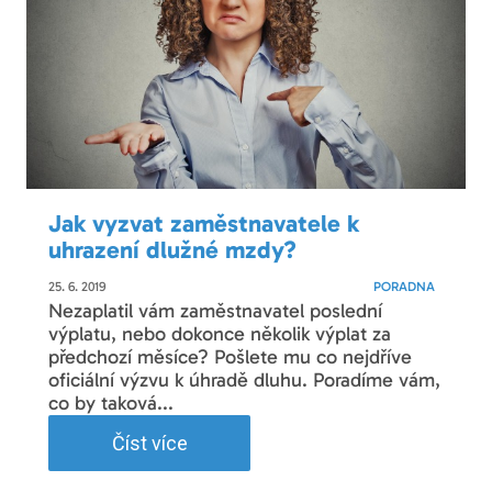
Jak vyzvat zaměstnavatele k
uhrazení dlužné mzdy?
25. 6. 2019
PORADNA
Nezaplatil vám zaměstnavatel poslední
výplatu, nebo dokonce několik výplat za
předchozí měsíce? Pošlete mu co nejdříve
oficiální výzvu k úhradě dluhu. Poradíme vám,
co by taková...
Číst více