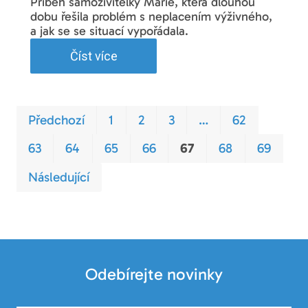
Příběh samoživitelky Marie, která dlouhou
dobu řešila problém s neplacením výživného,
a jak se se situací vypořádala.
Číst více
Prvn
Pos
Předchozí
1
2
3
…
62
63
64
65
66
67
68
69
Následující
Odebírejte novinky