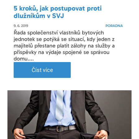
5 kroků, jak postupovat proti
dlužníkům v SVJ
9. 6. 2019
PORADNA
Řada společenství vlastníků bytových
jednotek se potýká se situací, kdy jeden z
majitelů přestane platit zálohy na služby a
příspěvky na výdaje spojené se správou
domu....
Číst více