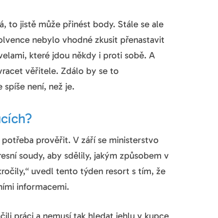
ná, to jistě může přinést body. Stále se ale
solvence nebylo vhodné zkusit přenastavit
lami, které jdou někdy i proti sobě. A
racet věřitele. Zdálo by se to
spíše není, než je.
ucích?
 potřeba prověřit. V září se ministerstvo
esní soudy, aby sdělily, jakým způsobem v
čily,“ uvedl tento týden resort s tím, že
ními informacemi.
li práci a nemusí tak hledat jehlu v kupce