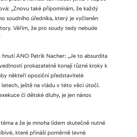
ová: „Znovu také připomínám, že každý
o soudního úředníka, který je vyčleněn
tory. Věřím, že pro soudy tedy nebude
“
c hnutí ANO Patrik Nacher: „Je to absurdita
vedlnosti prokazatelně konají různé kroky k
by někteří opoziční představitelé
letech, ještě na vládu v této věci útočí.
exekuce či dětské dluhy, je jen nános
 téma a že je mnoha lidem skutečně nutné
íbivé, které přináší poměrně levné