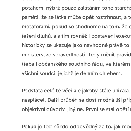
potahem, nýbrž pouze zalátáním toho staréh
paměti, že se látka může opět roztrhnout, a to
metaforami, pokud se shodneme na tom, že ex
řešení dluhů, a s tím rovněž i postavení exeku
historicky se ukazuje jako nevhodné právě to
ministerstvo spravedlnosti. Tedy měnit pravi
třeba i občanského soudního řádu, ve kterém
všichni soudci, jejichž je denním chlebem.
Podstata celé té věci ale jakoby stále unikala.
nesplácel. Další průběh se dost možná liší p
objektivní důvody, jiný ne. První se stal obětí
Pokud je teď někdo odpovědný za to, jak moc j