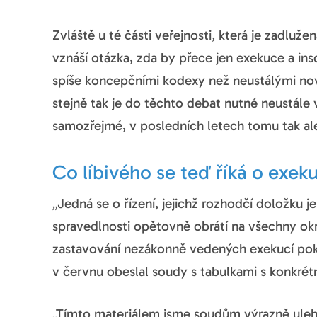
Zvláště u té části veřejnosti, která je zadluže
vznáší otázka, zda by přece jen exekuce a in
spíše koncepčními kodexy než neustálými nove
stejně tak je do těchto debat nutné neustále v
samozřejmé, v posledních letech tomu tak ale 
Co líbivého se teď říká o exek
„Jedná se o řízení, jejichž rozhodčí doložku je
spravedlnosti opětovně obrátí na všechny okr
zastavování nezákonně vedených exekucí pokro
v červnu obeslal soudy s tabulkami s konkrét
„Tímto materiálem jsme soudům výrazně ulehči