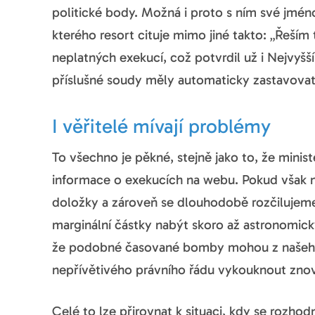
politické body. Možná i proto s ním své jmén
kterého resort cituje mimo jiné takto: „Řeší
neplatných exekucí, což potvrdil už i Nejvyšš
příslušné soudy měly automaticky zastavovat
I věřitelé mívají problémy
To všechno je pěkné, stejně jako to, že minist
informace o exekucích na webu. Pokud však n
doložky a zároveň se dlouhodobě rozčilujeme
marginální částky nabýt skoro až astronomic
že podobné časované bomby mohou z našeho 
nepřívětivého právního řádu vykouknout znovu
Celé to lze přirovnat k situaci, kdy se rozh