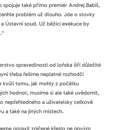
o spojuje také přímo premiér Andrej Babiš,
m tenhle problém už dlouho. Jde o stovky
í a Ústavní soud. Už běžící exekuce by
.“
erstvo spravedlnosti od loňska šíří důležité
yní třeba řešíme neplatné rozhodčí
 kvůli tomu, jak mohly z počátku
kých hodnot, musíme si ale také uvědomit,
nepřehledného a uživatelsky celkově
 a také na jiných místech.
odneme opravit zničené křeslo ne novým