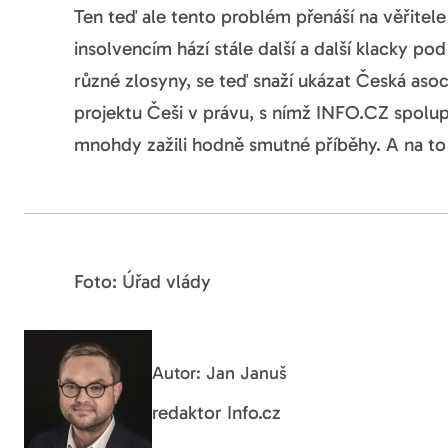
Ten teď ale tento problém přenáší na věřitele
insolvencím hází stále další a další klacky pod
různé zlosyny, se teď snaží ukázat Česká asoc
projektu Češi v právu, s nímž INFO.CZ spoluprac
mnohdy zažili hodně smutné příběhy. A na t
Foto: Úřad vlády
Autor: Jan Januš
redaktor Info.cz