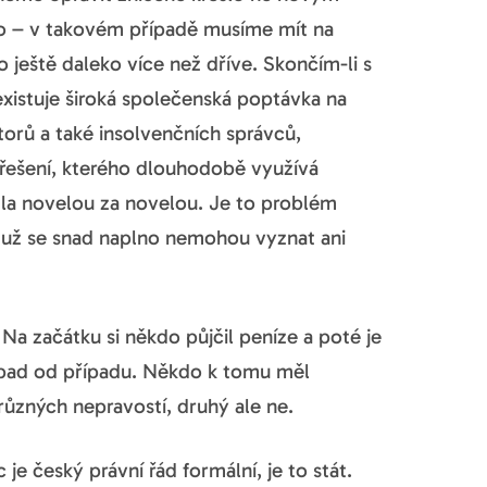
o – v takovém případě musíme mít na
 ještě daleko více než dříve. Skončím-li s
istuje široká společenská poptávka na
torů a také insolvenčních správců,
 řešení, kterého dlouhodobě využívá
dla novelou za novelou. Je to problém
 už se snad naplno nemohou vyznat ani
 Na začátku si někdo půjčil peníze a poté je
řípad od případu. Někdo k tomu měl
 různých nepravostí, druhý ale ne.
e český právní řád formální, je to stát.