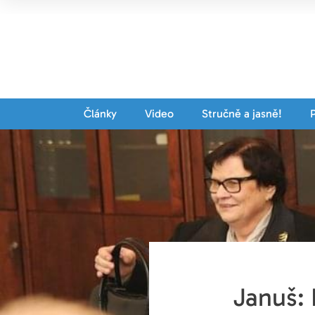
Články
Video
Stručně a jasně!
Januš: 