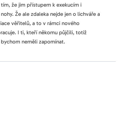
 tím, že jim přístupem k exekucím i
 nohy. Že ale zdaleka nejde jen o lichváře a
iace věřitelů, a to v rámci nového
uje. I ti, kteří někomu půjčili, totiž
o bychom neměli zapomínat.