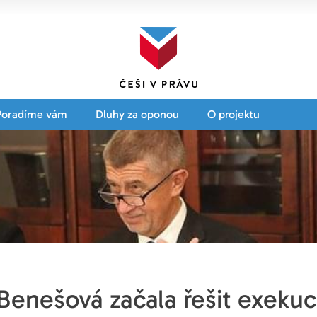
Poradíme vám
Dluhy za oponou
O projektu
Benešová začala řešit exekuc