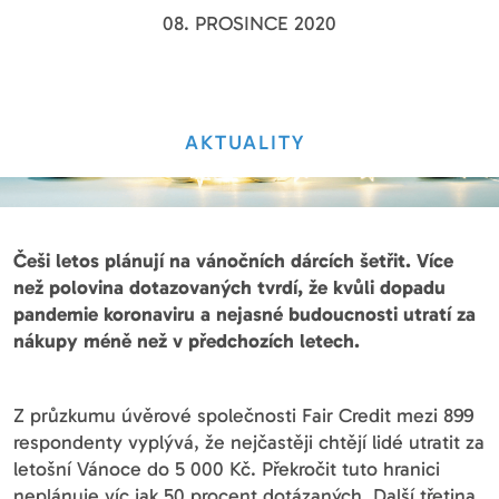
08. PROSINCE 2020
AKTUALITY
Češi letos plánují na vánočních dárcích šetřit. Více
než polovina dotazovaných tvrdí, že kvůli dopadu
pandemie koronaviru a nejasné budoucnosti utratí za
nákupy méně než v předchozích letech.
Z průzkumu úvěrové společnosti Fair Credit mezi 899
respondenty vyplývá, že nejčastěji chtějí lidé utratit za
letošní Vánoce do 5 000 Kč. Překročit tuto hranici
neplánuje víc jak 50 procent dotázaných. Další třetina