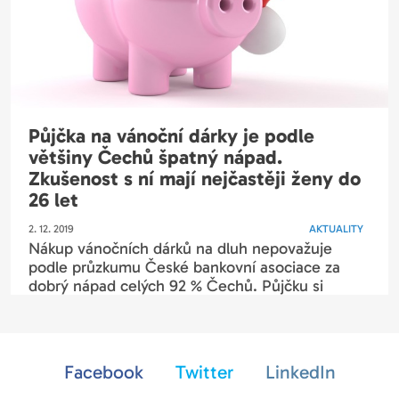
Půjčka na vánoční dárky je podle
většiny Čechů špatný nápad.
Zkušenost s ní mají nejčastěji ženy do
26 let
2. 12. 2019
AKTUALITY
Nákup vánočních dárků na dluh nepovažuje
podle průzkumu České bankovní asociace za
dobrý nápad celých 92 % Čechů. Půjčku si
naopak letos plánuje vzít zhruba 7 % obyvatel
ČR,...
Facebook
Twitter
LinkedIn