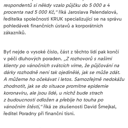
respondentů si někdy vzalo půjčku do 5 000 a 4
procenta nad 5 000 Kč,“
říká Jaroslava Palendalová,
ředitelka společnosti KRUK specializující se na správu
pohledávek finančních ústavů a korporátních
zákazníků.
Byť nejde o vysoké číslo, část z těchto lidí pak končí
v péči dluhových poraden.
„Z rozhovorů s našimi
klienty po vánočních svátcích víme, že půjčování na
dárky rozhodně není tak ojedinělé, jak se může zdát.
A můžeme ho očekávat i letos. Samozřejmě nedokážu
zhodnotit, jak se do situace promítne epidemie
koronaviru, ale jsou lidé, u nichž bude strach
z budoucnosti odložen a přebije ho touha po
vánočním štěstí,“
říká ze zkušenosti David Šmejkal,
ředitel Poradny při finanční tísni.