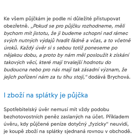
Ke všem půjčkám je podle ní důležité přistupovat
obezřetně.
„Pokud se pro půjčku rozhodneme, měli
bychom mít jistotu, že ji budeme schopni nad rámec
svých nutných výdajů hradit řádně a včas, a to včetně
úroků. Každý úvěr si s sebou totiž poneseme po
nějakou dobu, a proto by nám měl posloužit k získání
takových věcí, které mají trvalejší hodnotu do
budoucna nebo pro nás mají tak zásadní význam, že
jejich pořízení nám za tu tíhu stojí,“
dodává Brychová.
I zboží na splátky je půjčka
Spotřebitelský úvěr nemusí mít vždy podobu
bezhotovostních peněz zaslaných na účet. Příkladem
úvěru, kdy půjčené peníze dotyčný „fyzicky“ neuvidí,
je koupě zboží na splátky sjednaná rovnou v obchodě.