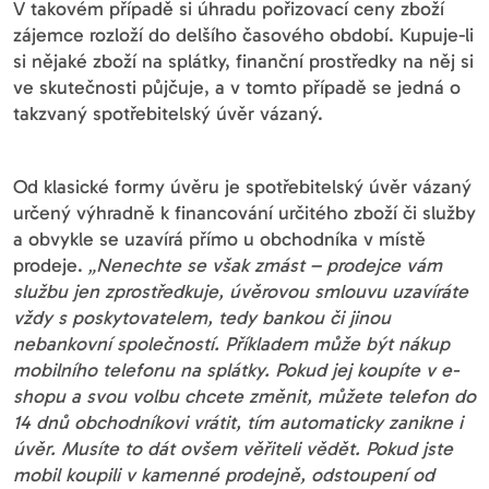
V takovém případě si úhradu pořizovací ceny zboží
zájemce rozloží do delšího časového období. Kupuje-li
si nějaké zboží na splátky, finanční prostředky na něj si
ve skutečnosti půjčuje, a v tomto případě se jedná o
takzvaný spotřebitelský úvěr vázaný.
Od klasické formy úvěru je spotřebitelský úvěr vázaný
určený výhradně k financování určitého zboží či služby
a obvykle se uzavírá přímo u obchodníka v místě
prodeje.
„Nenechte se však zmást – prodejce vám
službu jen zprostředkuje, úvěrovou smlouvu uzavíráte
vždy s poskytovatelem, tedy bankou či jinou
nebankovní společností. Příkladem může být nákup
mobilního telefonu na splátky. Pokud jej koupíte v e-
shopu a svou volbu chcete změnit, můžete telefon do
14 dnů obchodníkovi vrátit, tím automaticky zanikne i
úvěr. Musíte to dát ovšem věřiteli vědět. Pokud jste
mobil koupili v kamenné prodejně, odstoupení od