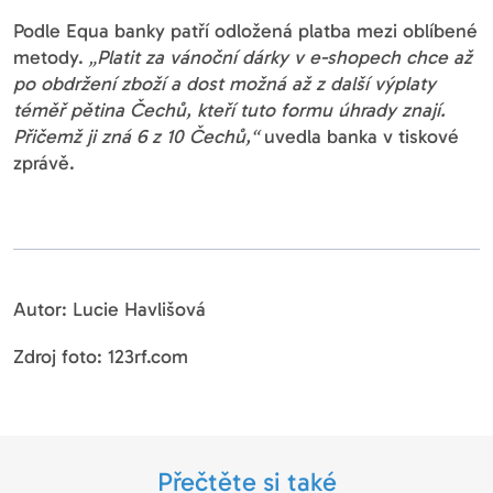
Podle Equa banky patří odložená platba mezi oblíbené
metody.
„Platit za vánoční dárky v e-shopech chce až
po obdržení zboží a dost možná až z další výplaty
téměř pětina Čechů, kteří tuto formu úhrady znají.
Přičemž ji zná 6 z 10 Čechů,“
uvedla banka v tiskové
zprávě.
Autor: Lucie Havlišová
Zdroj foto: 123rf.com
Přečtěte si také