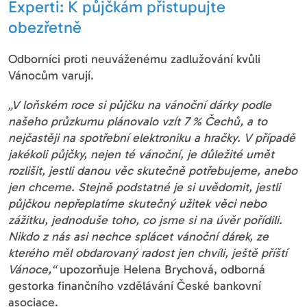
Experti: K půjčkám přistupujte
obezřetně
Odborníci proti neuváženému zadlužování kvůli
Vánocům varují.
„V loňském roce si půjčku na vánoční dárky podle
našeho průzkumu plánovalo vzít 7 % Čechů, a to
nejčastěji na spotřební elektroniku a hračky. V případě
jakékoli půjčky, nejen té vánoční, je důležité umět
rozlišit, jestli danou věc skutečně potřebujeme, anebo
jen chceme. Stejně podstatné je si uvědomit, jestli
půjčkou nepřeplatíme skutečný užitek věci nebo
zážitku, jednoduše toho, co jsme si na úvěr pořídili.
Nikdo z nás asi nechce splácet vánoční dárek, ze
kterého měl obdarovaný radost jen chvíli, ještě příští
Vánoce,“
upozorňuje Helena Brychová, odborná
gestorka finančního vzdělávání České bankovní
asociace.