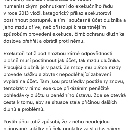
humanistickými pohnutkami do exekučního řádu
v roce 2013 vložil kategorický příkaz exekutorovi
postihnout postupně, a tím i současně účet dlužníka a
jeho mzdu dříve, než přistoupí k razantnějším
způsobům provedení exekuce, čímž ochranu dlužníka
doslova přehřál a obrátil proti němu.
Exekutoři totiž pod hrozbou kárné odpovědnosti
plošně musí postihnout jak účet, tak mzdu dlužníka.
Pracující dlužník je v pasti. Ze mzdy mu plátce mzdy
provede srážku a zbytek nepodléhající zabavení
vyplatí na účet. Tam jsou prostředky postiženy znovu,
tentokrát v rámci exekuce přikázáním peněžité
pohledávky z účtu u peněžního ústavu. Zde se otevírá
cesta k tomu, aby se situace stala příčinou dalších
dluhů a problémů.
Postih účtu totiž způsobí, že z něho neodejdou
plánované splátky půjček, poplatky za služby, nájem