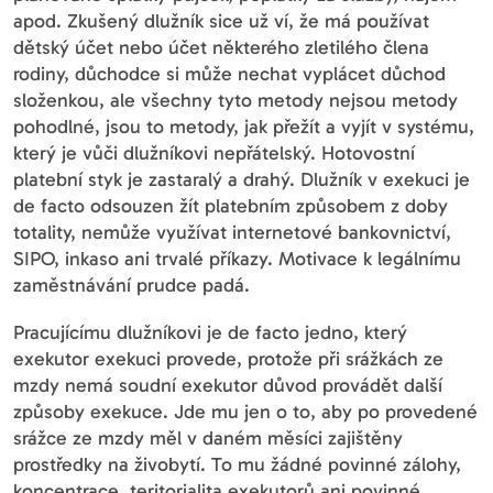
apod. Zkušený dlužník sice už ví, že má používat
dětský účet nebo účet některého zletilého člena
rodiny, důchodce si může nechat vyplácet důchod
složenkou, ale všechny tyto metody nejsou metody
pohodlné, jsou to metody, jak přežít a vyjít v systému,
který je vůči dlužníkovi nepřátelský. Hotovostní
platební styk je zastaralý a drahý. Dlužník v exekuci je
de facto odsouzen žít platebním způsobem z doby
totality, nemůže využívat internetové bankovnictví,
SIPO, inkaso ani trvalé příkazy. Motivace k legálnímu
zaměstnávání prudce padá.
Pracujícímu dlužníkovi je de facto jedno, který
exekutor exekuci provede, protože při srážkách ze
mzdy nemá soudní exekutor důvod provádět další
způsoby exekuce. Jde mu jen o to, aby po provedené
srážce ze mzdy měl v daném měsíci zajištěny
prostředky na živobytí. To mu žádné povinné zálohy,
koncentrace, teritorialita exekutorů ani povinné