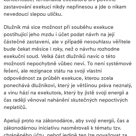
zastavování exekucí nikdy nepřinesou a jde o nikam
nevedoucí slepou uličku.
Dlužník má sice možnost při souběhu exekuce
postihující jeho mzdu i účet podat návrh na její
částečné zastavení, ale v případě nesouhlasu věřitele
bude čekat měsíce i roky, než o návrhu rozhodne
exekuční soud. Velká část dlužníků navíc o této
možnosti nepochybně vůbec neví. To není systémové
řešení, ale rezignace státu na svoji vlastní
odpovědnost za průběh exekuce, kterou zcela
ponechává dlužníkovi, který je většinou práva neznalý,
a vinu hází na exekutora, který by jistě svoji energii a
čas raději věnoval nahánění skutečných nepoctivých
neplatičů.
Apeluji proto na zákonodárce, aby svoji energii, čas a
zákonodárnou iniciativu nasměrovali k tématu tzv.
chráněného účtu, neboť jedině ten lze považovat za