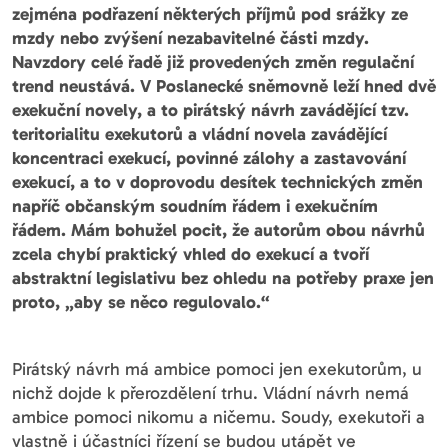
zejména podřazení některých příjmů pod srážky ze
mzdy nebo zvýšení nezabavitelné části mzdy.
Navzdory celé řadě již provedených změn regulační
trend neustává. V Poslanecké sněmovně leží hned dvě
exekuční novely, a to pirátský návrh zavádějící tzv.
teritorialitu exekutorů a vládní novela zavádějící
koncentraci exekucí, povinné zálohy a zastavování
exekucí, a to v doprovodu desítek technických změn
napříč občanským soudním řádem i exekučním
řádem. Mám bohužel pocit, že autorům obou návrhů
zcela chybí praktický vhled do exekucí a tvoří
abstraktní legislativu bez ohledu na potřeby praxe jen
proto, „aby se něco regulovalo.“
Pirátský návrh má ambice pomoci jen exekutorům, u
nichž dojde k přerozdělení trhu. Vládní návrh nemá
ambice pomoci nikomu a ničemu. Soudy, exekutoři a
vlastně i účastníci řízení se budou utápět ve