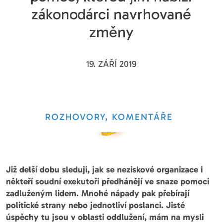
zákonodárci navrhované
změny
19. ZÁŘÍ 2019
ROZHOVORY, KOMENTÁŘE
Již delší dobu sleduji, jak se neziskové organizace i
někteří soudní exekutoři předhánějí ve snaze pomoci
zadluženým lidem. Mnohé nápady pak přebírají
politické strany nebo jednotliví poslanci. Jisté
úspěchy tu jsou v oblasti oddlužení, mám na mysli