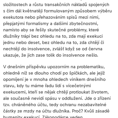
složitostech a růstu transakčních nákladů spojených
s čím dál květnatěji formulovaným způsobem výběru
exekutora nebo přehazováním spisů mezi nimi,
přepjatými formalismy a dalšími zbytečnostmi,
namísto aby se řešily skutečné problémy, které
dlužníky trápí bez ohledu na to, zda mají exekuci
jednu nebo deset, bez ohledu na to, zda chtějí či
nechtějí do insolvence, zvlášť když se od června
ukazuje, že jich zase tolik do insolvence nešlo.
V dnešním příspěvku upozorním na problematiku,
ohledně níž se dlouho chodí po špičkách, ale jejíž
opomíjení je v mnoha ohledech viníkem dnešního
stavu, kdy tu máme řadu lidí s vícečetnými
exekucemi, kteří se nějak chtějí protloukat životem,
ale současně nevidí spásu v oddlužení. Jde o zřízení
tzv. chráněného účtu, tedy ochranu nezabavitelné
částky ze mzdy na účtu dlužníka. Proč? Kvůli zásadě
humanity exekucí. Zákonodárce veden