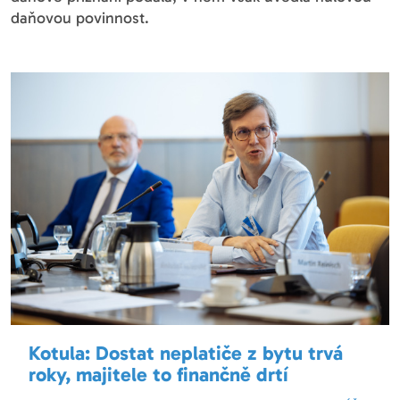
daňovou povinnost.
Kotula: Dostat neplatiče z bytu trvá
roky, majitele to finančně drtí