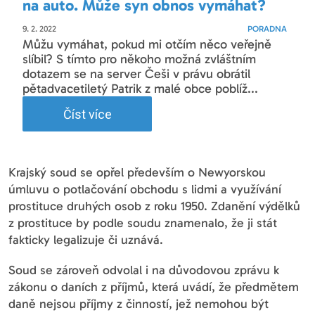
na auto. Může syn obnos vymáhat?
9. 2. 2022
PORADNA
Můžu vymáhat, pokud mi otčím něco veřejně
slíbil? S tímto pro někoho možná zvláštním
dotazem se na server Češi v právu obrátil
pětadvacetiletý Patrik z malé obce poblíž...
Číst více
Krajský soud se opřel především o Newyorskou
úmluvu o potlačování obchodu s lidmi a využívání
prostituce druhých osob z roku 1950. Zdanění výdělků
z prostituce by podle soudu znamenalo, že ji stát
fakticky legalizuje či uznává.
Soud se zároveň odvolal i na důvodovou zprávu k
zákonu o daních z příjmů, která uvádí, že předmětem
daně nejsou příjmy z činností, jež nemohou být