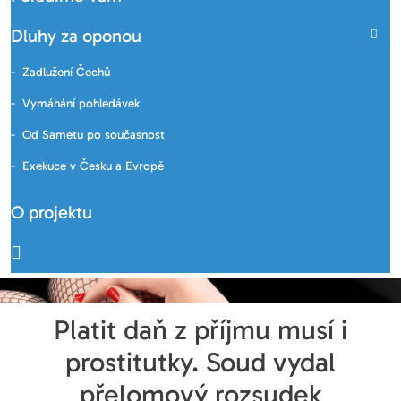
Dluhy za oponou
Zadlužení Čechů
Vymáhání pohledávek
Od Sametu po současnost
Exekuce v Česku a Evropě
O projektu
Platit daň z příjmu musí i
prostitutky. Soud vydal
přelomový rozsudek