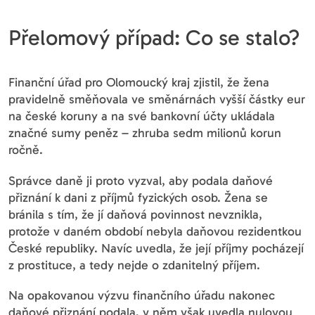
Přelomový případ: Co se stalo?
Finanční úřad pro Olomoucký kraj zjistil, že žena
pravidelně směňovala ve směnárnách vyšší částky eur
na české koruny a na své bankovní účty ukládala
značné sumy peněz – zhruba sedm milionů korun
ročně.
Správce daně ji proto vyzval, aby podala daňové
přiznání k dani z příjmů fyzických osob. Žena se
bránila s tím, že jí daňová povinnost nevznikla,
protože v daném období nebyla daňovou rezidentkou
České republiky. Navíc uvedla, že její příjmy pocházejí
z prostituce, a tedy nejde o zdanitelný příjem.
Na opakovanou výzvu finančního úřadu nakonec
daňové přiznání podala, v něm však uvedla nulovou