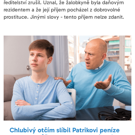
ředitelství zrušil. Uznal, že žalobkyně byla daňovým
rezidentem a že její příjem pocházel z dobrovolné
prostituce. Jinými slovy - tento příjem nelze zdanit.
Chlubivý otčím slíbil Patrikovi peníze