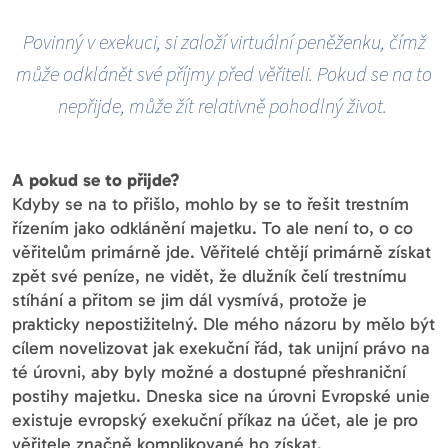
Povinný v exekuci, si založí virtuální peněženku, čímž
může odklánět své příjmy před věřiteli. Pokud se na to
nepřijde, může žít relativně pohodlný život.
A pokud se to přijde?
Kdyby se na to přišlo, mohlo by se to řešit trestním
řízením jako odklánění majetku. To ale není to, o co
věřitelům primárně jde. Věřitelé chtějí primárně získat
zpět své peníze, ne vidět, že dlužník čelí trestnímu
stíhání a přitom se jim dál vysmívá, protože je
prakticky nepostižitelný. Dle mého názoru by mělo být
cílem novelizovat jak exekuční řád, tak unijní právo na
té úrovni, aby byly možné a dostupné přeshraniční
postihy majetku. Dneska sice na úrovni Evropské unie
existuje evropský exekuční příkaz na účet, ale je pro
věřitele značně komplikované ho získat.