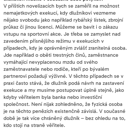
V příštích novelizacích bych se zaměřil na možnost
nemajetkových exekucí, kdy dlužníkovi vezmeme
nějako svobodu jako například rybářský lístek, zbrojní
průkaz či jinou licenci. Můžeme se bavit i o zákazu
vstupu na sportovní akce. Je třeba se zamyslet nad
zavedením přísnějšího režimu v exekucích v
případech, kdy je oprávněným zvlášť zranitelná osoba.
Jde například o oběti trestných činů, zaměstnance
vymáhající nevyplacenou mzdu od svého
zaměstnavatele nebo rodiče, kteří po bývalém
partnerovi požadují výživné. V těchto případech se v
praxi často stává, že dlužník podá návrh na zastavení
exekuce a my musíme postupovat úplně stejně, jako
kdyby věřitelem byla banka nebo investiční
společnost. Není nijak zohledněno, že fyzická osoba
je na těchto penězích existenčně závislá. V současné
době je tak více chráněný dlužník – bez ohledu na to,
kdo stojí na straně věřitele.