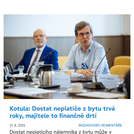
Kotula: Dostat neplatiče z bytu trvá
roky, majitele to finančně drtí
21. 8. 2025
ROZHOVORY, KOMENTÁŘE
Dostat neplatícího nájemníka z bytu může v