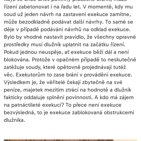
řízení zabetonovat i na řadu let. V momentě, kdy mu
soud už jeden návrh na zastavení exekuce zamítne,
může bezodkladně podávat další návrhy. To samé se
děje v případě podávání návrhů na odklad exekuce.
Bylo by vhodné nastavit pravidlo, že všechny opravné
prostředky musí dlužník uplatnit na začátku řízení.
Pokud jednou neuspěje, ať exekuce běží dál a není
blokována. Protože v opačném případě to neskutečně
zatěžuje soudy, které opětovně projednávají tutéž
věc. Exekutorům to zase brání v provádění exekuce.
Výsledkem je, že věřitelé čekají zbytečně na své
peníze, majetek mezitím ztrácí na hodnotě a dlužník
fakticky oddaluje splnění povinnosti. A kdo má zájem
na patnáctileté exekuci? To přece není exekuce
bezvýsledná, to je exekuce zablokovaná obstrukcemi
dlužníka.