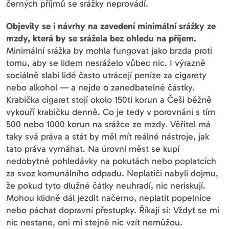
černých příjmů se srážky neprovádí.
Objevily se i návrhy na zavedení minimální srážky ze
mzdy, která by se srážela bez ohledu na příjem.
Minimální srážka by mohla fungovat jako brzda proti
tomu, aby se lidem nesráželo vůbec nic. I výrazně
sociálně slabí lidé často utrácejí peníze za cigarety
nebo alkohol — a nejde o zanedbatelné částky.
Krabička cigaret stojí okolo 150ti korun a Češi běžně
vykouří krabičku denně. Co je tedy v porovnání s tím
500 nebo 1000 korun na srážce ze mzdy. Věřitel má
taky svá práva a stát by měl mít reálné nástroje, jak
tato práva vymáhat. Na úrovni měst se kupí
nedobytné pohledávky na pokutách nebo poplatcích
za svoz komunálního odpadu. Neplatiči nabyli dojmu,
že pokud tyto dlužné čátky neuhradí, nic neriskují.
Mohou klidně dál jezdit načerno, neplatit popelnice
nebo páchat dopravní přestupky. Říkají si: Vždyť se mi
nic nestane, oni mi stejně nic vzít nemůžou.