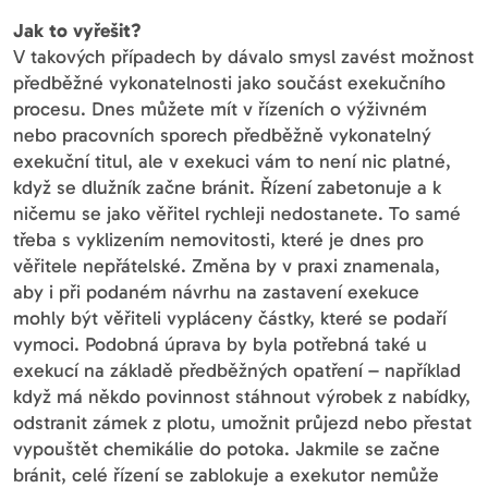
Jak to vyřešit?
V takových případech by dávalo smysl zavést možnost
předběžné vykonatelnosti jako součást exekučního
procesu. Dnes můžete mít v řízeních o výživném
nebo pracovních sporech předběžně vykonatelný
exekuční titul, ale v exekuci vám to není nic platné,
když se dlužník začne bránit. Řízení zabetonuje a k
ničemu se jako věřitel rychleji nedostanete. To samé
třeba s vyklizením nemovitosti, které je dnes pro
věřitele nepřátelské. Změna by v praxi znamenala,
aby i při podaném návrhu na zastavení exekuce
mohly být věřiteli vypláceny částky, které se podaří
vymoci. Podobná úprava by byla potřebná také u
exekucí na základě předběžných opatření – například
když má někdo povinnost stáhnout výrobek z nabídky,
odstranit zámek z plotu, umožnit průjezd nebo přestat
vypouštět chemikálie do potoka. Jakmile se začne
bránit, celé řízení se zablokuje a exekutor nemůže