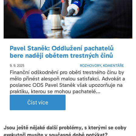
Pavel Staněk: Oddlužení pachatelů
bere naději obětem trestných činů
9. 9. 2025
ROZHOVORY, KOMENTÁŘE
Finanční odškodnění pro oběti trestného činu by
mělo přinést alespoň malou satisfakci. Advokát a
poslanec ODS Pavel Staněk však upozorňuje na
praktiku, kterou se mohou pachatelé...
Číst více
Jsou ještě nějaké další problémy, s kterými se coby
exekutoři musíte v současné době potýkat?