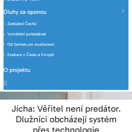
Dluhy za oponou
Zadlužení Čechů
Vymáhání pohledávek
Od Sametu po současnost
Exekuce v Česku a Evropě
O projektu
Jícha: Věřitel není predátor.
Dlužníci obcházejí systém
přes technologie