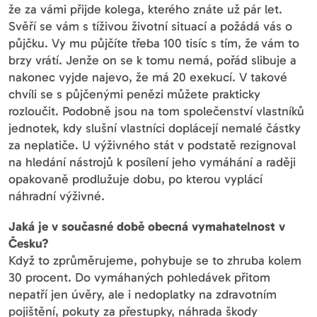
že za vámi přijde kolega, kterého znáte už pár let.
Svěří se vám s tíživou životní situací a požádá vás o
půjčku. Vy mu půjčíte třeba 100 tisíc s tím, že vám to
brzy vrátí. Jenže on se k tomu nemá, pořád slibuje a
nakonec vyjde najevo, že má 20 exekucí. V takové
chvíli se s půjčenými penězi můžete prakticky
rozloučit. Podobně jsou na tom společenství vlastníků
jednotek, kdy slušní vlastníci doplácejí nemalé částky
za neplatiče. U výživného stát v podstatě rezignoval
na hledání nástrojů k posílení jeho vymáhání a raději
opakovaně prodlužuje dobu, po kterou vyplácí
náhradní výživné.
Jaká je v současné době obecná vymahatelnost v
Česku?
Když to zprůměrujeme, pohybuje se to zhruba kolem
30 procent. Do vymáhaných pohledávek přitom
nepatří jen úvěry, ale i nedoplatky na zdravotním
pojištění, pokuty za přestupky, náhrada škody