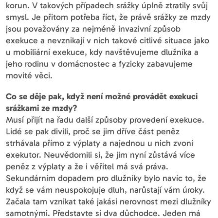
korun. V takových případech srážky úplně ztratily svůj
smysl. Je přitom potřeba říct, že právě srážky ze mzdy
jsou považovány za nejméně invazivní způsob
exekuce a nevznikají v nich takové citlivé situace jako
u mobiliární exekuce, kdy navštěvujeme dlužníka a
jeho rodinu v domácnostec a fyzicky zabavujeme
movité věci.
Co se děje pak, když není možné provádět exekuci
srážkami ze mzdy?
Musí přijít na řadu další způsoby provedení exekuce.
Lidé se pak divili, proč se jim dříve část peněz
strhávala přímo z výplaty a najednou u nich zvoní
exekutor. Neuvědomili si, že jim nyní zůstává více
peněz z výplaty a že i věřitel má svá práva.
Sekundárním dopadem pro dlužníky bylo navíc to, že
když se vám neuspokojuje dluh, narůstají vám úroky.
Začala tam vznikat také jakási nerovnost mezi dlužníky
samotnými. Představte si dva důchodce. Jeden má