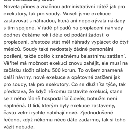
Novela přinesla značnou administrativní zátěž jak pro
exekutory, tak pro soudy. Museli jsme exekuce
zastavovat s náhradou, která ani nepokrývala náklady
s tím spojené. V řadě případů na proplacení náhrady
dodnes čekáme rok i déle od podání žádosti o
proplacení, přestože stát měl náhrady vyplácet do čtyř
měsíců. Soudy také nedostaly žádné personální
posílení, takže došlo k značnému balastnímu zatížení.
Věřitel má možnost exekuci znovu zahájit, ale musí na
začátku složit zálohu 500 korun. To ovšem znamená
další návrhy, nové exekuce a opětovné zatížení jak
pro soudy, tak pro exekutory. Co se dlužníka týče, tak
představa, že když někomu zastavíte exekuci, stane
se z něho řádně hospodařící člověk, bohužel není
naplněná. U lidí, kterým byly exekuce zastaveny,
často velmi rychle nabíhají nové. Zjednodušeně
řečeno, když někomu něco dáte zadarmo, tak si toho
vážit nebude.