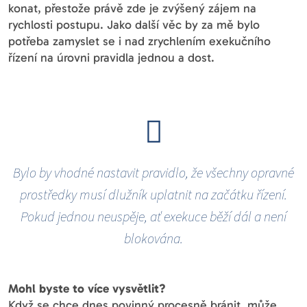
konat, přestože právě zde je zvýšený zájem na
rychlosti postupu. Jako další věc by za mě bylo
potřeba zamyslet se i nad zrychlením exekučního
řízení na úrovni pravidla jednou a dost.
Bylo by vhodné nastavit pravidlo, že všechny opravné
prostředky musí dlužník uplatnit na začátku řízení.
Pokud jednou neuspěje, ať exekuce běží dál a není
blokována.
Mohl byste to více vysvětlit?
Když se chce dnes povinný procesně bránit, může