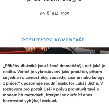
09. ŘÍJNA 2025
ROZHOVORY, KOMENTÁŘE
„Příběhy dlužníků jsou líčené dramatičtěji, než jaká je
realita. Věřitel je vykreslovaný jako predátor, přitom
se jedná i o živnostníky, sousedy, známé nebo kolegy
z práce,” upozorňuje soudní exekutor Lukáš Jícha. V
rozhovoru pro portál Češi v právu promluvil také o
moderních metodách, kterými se dlužníci dnes
beztrestně vyhýbají exekuci.