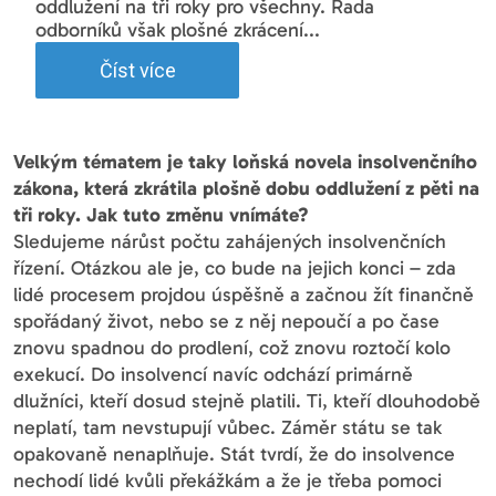
oddlužení na tři roky pro všechny. Řada
odborníků však plošné zkrácení...
Číst více
Velkým tématem je taky loňská novela insolvenčního
zákona, která zkrátila plošně dobu oddlužení z pěti na
tři roky. Jak tuto změnu vnímáte?
Sledujeme nárůst počtu zahájených insolvenčních
řízení. Otázkou ale je, co bude na jejich konci – zda
lidé procesem projdou úspěšně a začnou žít finančně
spořádaný život, nebo se z něj nepoučí a po čase
znovu spadnou do prodlení, což znovu roztočí kolo
exekucí. Do insolvencí navíc odchází primárně
dlužníci, kteří dosud stejně platili. Ti, kteří dlouhodobě
neplatí, tam nevstupují vůbec. Záměr státu se tak
opakovaně nenaplňuje. Stát tvrdí, že do insolvence
nechodí lidé kvůli překážkám a že je třeba pomoci