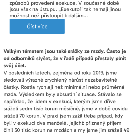
způsobů provedení exekuce. V současné době
jsou však na ústupu. „Exekutoři tak nemají jinou
možnost než přistoupit k dalším...
Číst více
Velkým tématem jsou také srážky ze mzdy. Často je
od odborníků slyšet, že v řadě případů přestaly plnit
svůj účel.
V posledních letech, zejména od roku 2019, jsme
sledovali výrazně zrychlený nárůst nezabavitelné
částky. Rostla rychleji než minimální nebo průměrná
mzda. Výsledkem byly absurdní situace. Stávalo se
například, že lidem v exekuci, kterým jsme dříve
sráželi sedm tisíc korun měsíčně, jsme v době covidu
sráželi 70 korun. V praxi jsem zažil třeba případ, kdy
byli v exekuci dva manželé, jejichž přiznaný příjem
činil 50 tisíc korun na mzdách a my jsme jim sráželi 49