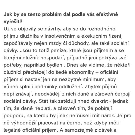
Jak by se tento problém dal podle vás efektivně
vyřešit?
Už se objevily se návrhy, aby se do rozhodného
příjmu dlužníka v insolvenčním a exekučním řízení,
započítávaly nejen mzdy či důchody, ale také sociální
dávky. Jsou to totiž peníze, které jsou příjmem a se
kterými dlužník hospodaří, případně jimi pokrývá své
potřeby, například bydlení. Dnes ale vidíme, že někteří
dlužníci přecházejí do šedé ekonomiky – oficiální
příjem si nastaví jen na nezbytné minimum, aby
vůbec splnili podmínky oddlužení. Zbytek příjmů
nepřiznávají, neodvádějí z nich daně a zároveň čerpají
sociální dávky. Stát tak zatěžují hned dvakrát - jednak
tím, že daně neplatí, a zároveň tím, že pobírají
podporu, na kterou by jinak nemuseli mít nárok. Je pro
ně výhodnější pracovat na černo, než kdyby měli
legálně oficiální příjem. A samozřejmě z dávek a