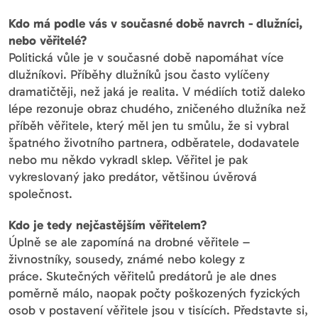
Kdo má podle vás v současné době navrch - dlužníci,
nebo věřitelé?
Politická vůle je v současné době napomáhat více
dlužníkovi. Příběhy dlužníků jsou často vylíčeny
dramatičtěji, než jaká je realita. V médiích totiž daleko
lépe rezonuje obraz chudého, zničeného dlužníka než
příběh věřitele, který měl jen tu smůlu, že si vybral
špatného životního partnera, odběratele, dodavatele
nebo mu někdo vykradl sklep. Věřitel je pak
vykreslovaný jako predátor, většinou úvěrová
společnost.
Kdo je tedy nejčastějším věřitelem?
Úplně se ale zapomíná na drobné věřitele –
živnostníky, sousedy, známé nebo kolegy z
práce. Skutečných věřitelů predátorů je ale dnes
poměrně málo, naopak počty poškozených fyzických
osob v postavení věřitele jsou v tisících. Představte si,