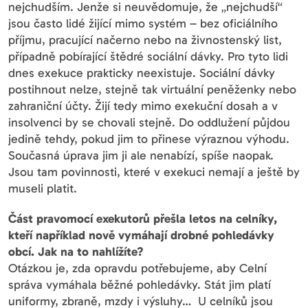
nejchudším. Jenže si neuvědomuje, že „nejchudší“
jsou často lidé žijící mimo systém – bez oficiálního
příjmu, pracující načerno nebo na živnostenský list,
případně pobírající štědré sociální dávky. Pro tyto lidi
dnes exekuce prakticky neexistuje. Sociální dávky
postihnout nelze, stejně tak virtuální peněženky nebo
zahraniční účty. Žijí tedy mimo exekuční dosah a v
insolvenci by se chovali stejně. Do oddlužení půjdou
jedině tehdy, pokud jim to přinese výraznou výhodu.
Současná úprava jim ji ale nenabízí, spíše naopak.
Jsou tam povinnosti, které v exekuci nemají a ještě by
museli platit.
Část pravomocí exekutorů přešla letos na celníky,
kteří například nově vymáhají drobné pohledávky
obcí. Jak na to nahlížíte?
Otázkou je, zda opravdu potřebujeme, aby Celní
správa vymáhala běžné pohledávky. Stát jim platí
uniformy, zbraně, mzdy i výsluhy… U celníků jsou