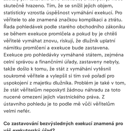
skutečně hrazeno. Tím, že se snížil jejich objem,
statisticky vzrostla úspěšnost vymáhání exekucí. Pro
věřitele to ale znamená značkou komplikaci a ztrátu.
Řada pohledávek podle starého obchodního zákoníku
se během exekuce promlčela a pokud by je chtěli
věřitelé vymáhat znovu, riskují, že dlužník uplatní
námitku promlčení a exekuce bude zastavena.
Exekuce pro pohledávky vymáhané státem, zejména
celní správou a finančními úřady, zastaveny nebyly,
takže došlo k tomu, že stát z vymáhání vytěsnil
soukromé věřitele a vylepšil si tím své pořadí pro
uspokojení z majetku dlužníka. Problém je také v tom,
že stát věřitelům neposkytl žádnou náhradu za toto
nucené omezení jejich vlastnického práva. Z
ústavního pohledu je to podle mě vůči věřitelům
velmi nefér.
Co zastavování bezvýsledných exekucí znamená pro
váš exekutorský úřad?