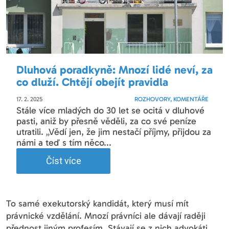
Dluhová poradkyně: Mnozí lidé neví, za
co dluží. Chtějí obejít pravidla
17. 2. 2025
ROZHOVORY, KOMENTÁŘE
Stále více mladých do 30 let se ocitá v dluhové
pasti, aniž by přesně věděli, za co své peníze
utratili. „Vědí jen, že jim nestačí příjmy, přijdou za
námi a teď s tím něco...
Číst více
To samé exekutorský kandidát, který musí mít
právnické vzdělání. Mnozí právníci ale dávají raději
přednost jiným profesím. Stávají se z nich advokáti,