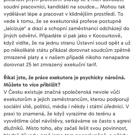
soudní pracovníci, kandidáti na soudce… Mohou tak
vydělávat lépe a pracovat v klidnějším prostředí. To
vede k tomu, že se exekutorská profese postupně
„laicizuje“ a drazí a schopní zaměstnanci odcházejí do
jiných odvětví. Připadáte si pak jako v Kocourkově,
když vidíte, že na jednu stranu Ústavní soud opět a už
po několikáté státu přikázal dorovnat soudcům zpětně
zmrazené platy a v našem případě nikoho nenapadne
dorovnat 25 let zmrazený exekuční tarif.
Říkal jste, že práce exekutora je psychicky náročná.
Můžete to více přiblížit?
V Česku existuje značná společenská nevole vůči
exekutorům a jejich zaměstnancům, kterou podporují
sociální sítě, politici, média i někdy i státní úředníci. V
praxi to znamená, že když vyrazíme do terénu a
vysvětlíme účel návštěvy, setkáváme se často s agresí
dlužníků. Místo toho, aby začali řešit svou povinnost,