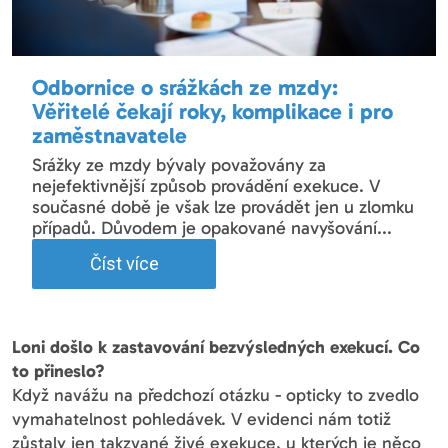
Odbornice o srážkách ze mzdy:
Věřitelé čekají roky, komplikace i pro
zaměstnavatele
Srážky ze mzdy bývaly považovány za
nejefektivnější způsob provádění exekuce. V
současné době je však lze provádět jen u zlomku
případů. Důvodem je opakované navyšování...
Číst více
Loni došlo k zastavování bezvýsledných exekucí. Co
to přineslo?
Když navážu na předchozí otázku - opticky to zvedlo
vymahatelnost pohledávek. V evidenci nám totiž
zůstaly jen takzvané živé exekuce, u kterých je něco