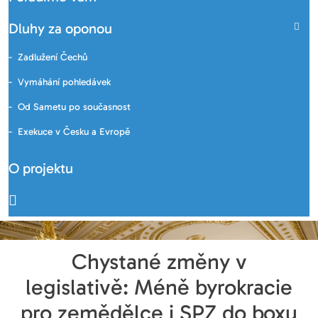
Dluhy za oponou
Zadlužení Čechů
Vymáhání pohledávek
Od Sametu po současnost
Exekuce v Česku a Evropě
O projektu
Chystané změny v
legislativě: Méně byrokracie
pro zemědělce i SPZ do boxu