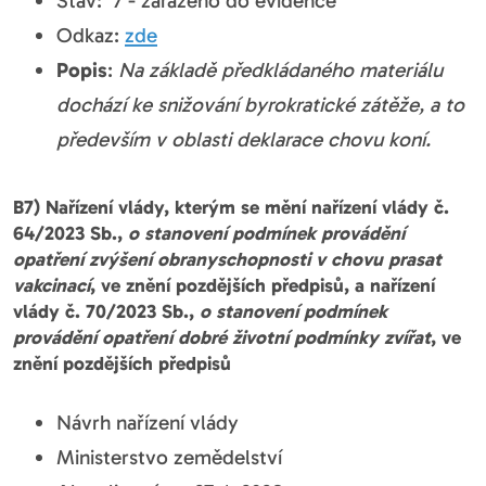
Stav: 7 - zařazeno do evidence
Odkaz:
zde
Popis
:
Na základě předkládaného materiálu
dochází ke snižování byrokratické zátěže, a to
především v oblasti deklarace chovu koní.
B7) Nařízení vlády, kterým se mění nařízení vlády č.
64/2023 Sb.,
o stanovení podmínek provádění
opatření zvýšení obranyschopnosti v chovu prasat
vakcinací
, ve znění pozdějších předpisů, a nařízení
vlády č. 70/2023 Sb.,
o stanovení podmínek
provádění opatření dobré životní podmínky zvířat
, ve
znění pozdějších předpisů
Návrh nařízení vlády
Ministerstvo zemědelství