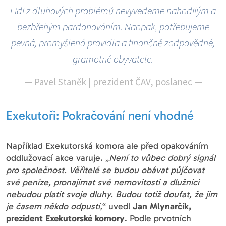
Lidi z dluhových problémů nevyvedeme nahodilým a
bezbřehým pardonováním. Naopak, potřebujeme
pevná, promyšlená pravidla a finančně zodpovědné,
gramotné obyvatele.
—
Pavel Staněk | prezident ČAV, poslanec
—
Exekutoři: Pokračování není vhodné
Například Exekutorská komora ale před opakováním
oddlužovací akce varuje. „
Není to vůbec dobrý signál
pro společnost. Věřitelé se budou obávat půjčovat
své peníze, pronajímat své nemovitosti a dlužníci
nebudou platit svoje dluhy. Budou totiž doufat, že jim
je časem někdo odpustí,
“ uvedl
Jan Mlynarčík,
prezident Exekutorské komory
. Podle prvotních