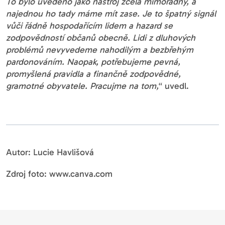
To bylo uvedeno jako nástroj zcela mimořádný, a
najednou ho tady máme mít zase. Je to špatný signál
vůči řádně hospodařícím lidem a hazard se
zodpovědností občanů obecně. Lidi z dluhových
problémů nevyvedeme nahodilým a bezbřehým
pardonováním. Naopak, potřebujeme pevná,
promyšlená pravidla a finančně zodpovědné,
gramotné obyvatele. Pracujme na tom,
“ uvedl.
Autor: Lucie Havlišová
Zdroj foto: www.canva.com