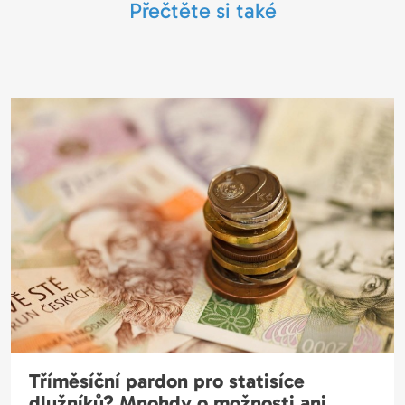
Přečtěte si také
Tříměsíční pardon pro statisíce
dlužníků? Mnohdy o možnosti ani