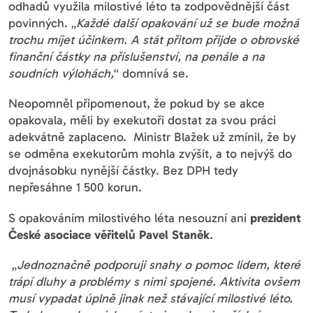
odhadů využila milostivé léto ta zodpovědnější část
povinných. „
Každé další opakování už se bude možná
trochu míjet účinkem. A stát přitom přijde o obrovské
finanční částky na příslušenství, na penále a na
soudních výlohách,
“ domnívá se.
Neopomněl připomenout, že pokud by se akce
opakovala, měli by exekutoři dostat za svou práci
adekvátně zaplaceno. Ministr Blažek už zmínil, že by
se odměna exekutorům mohla zvýšit, a to nejvýš do
dvojnásobku nynější částky. Bez DPH tedy
nepřesáhne 1 500 korun.
S opakováním milostivého léta nesouzní ani
prezident
České asociace věřitelů Pavel Staněk
.
„
Jednoznačně podporuji snahy o pomoc lidem, které
trápí dluhy a problémy s nimi spojené. Aktivita ovšem
musí vypadat úplně jinak než stávající milostivé léto.