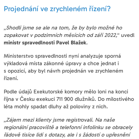
Projednání ve zrychleném řízení?
„
Shodli jsme se ale na tom, že by bylo možné ho
zopakovat v podzimních měsících od září 2022,
“ uvedl
ministr spravedlnosti Pavel Blažek
.
Ministerstvo spravedlnosti nyní analyzuje sporná
výkladová místa zákonné úpravy a chce jednat i
s opozicí, aby byl návrh projednán ve zrychleném
řízení.
Podle údajů Exekutorské komory mělo loni na konci
října v Česku exekuci 711 900 dlužníků. Do milostivého
léta mohly spadat dluhy až poloviny z nich.
„
Zájem mezi klienty jsme registrovali. Na naše
regionální pracoviště a telefonní infolinku se obracely
řádově tisíce lidí s dotazy, ale i s žádostí o upřesnění