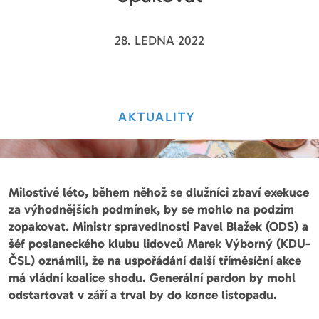
28. LEDNA 2022
AKTUALITY
Milostivé léto, během něhož se dlužníci zbaví exekuce
za výhodnějších podmínek, by se mohlo na podzim
zopakovat. Ministr spravedlnosti Pavel Blažek (ODS) a
šéf poslaneckého klubu lidovců Marek Výborný (KDU-
ČSL) oznámili, že na uspořádání další tříměsíční akce
má vládní koalice shodu. Generální pardon by mohl
odstartovat v září a trval by do konce listopadu.