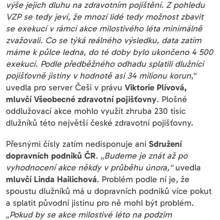
výše jejich dluhu na zdravotním pojištění. Z pohledu
VZP se tedy jeví, že mnozí lidé tedy možnost zbavit
se exekucí v rámci akce milostivého léta minimálně
zvažovali. Co se týká reálného výsledku, data zatím
máme k půlce ledna, do té doby bylo ukončeno 4 500
exekucí. Podle předběžného odhadu splatili dlužníci
pojišťovně jistiny v hodnotě asi 34 milionu korun
,“
uvedla pro server Češi v právu
Viktorie Plívová,
mluvčí Všeobecné zdravotní pojišťovny
. Plošné
oddlužovací akce mohlo využít zhruba 230 tisíc
dlužníků této největší české zdravotní pojišťovny.
Přesnými čísly zatím nedisponuje ani
Sdružení
dopravních podniků ČR
. „
Budeme je znát až po
vyhodnocení akce někdy v průběhu února,“
uvedla
mluvčí
Linda Hailichová
. Problém podle ní je, že
spoustu dlužníků má u dopravních podniků více pokut
a splatit původní jistinu pro ně mohl být problém.
„
Pokud by se akce milostivé léto na podzim