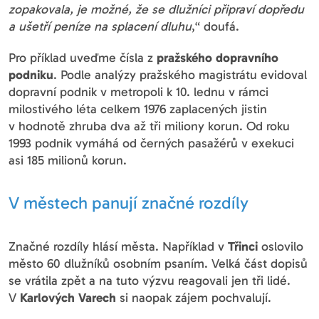
zopakovala, je možné, že se dlužníci připraví dopředu
a ušetří peníze na splacení dluhu
,“ doufá.
Pro příklad uveďme čísla z
pražského dopravního
podniku
. Podle analýzy pražského magistrátu evidoval
dopravní podnik v metropoli k 10. lednu v rámci
milostivého léta celkem 1976 zaplacených jistin
v hodnotě zhruba dva až tři miliony korun. Od roku
1993 podnik vymáhá od černých pasažérů v exekuci
asi 185 milionů korun.
V městech panují značné rozdíly
Značné rozdíly hlásí města. Například v
Třinci
oslovilo
město 60 dlužníků osobním psaním. Velká část dopisů
se vrátila zpět a na tuto výzvu reagovali jen tři lidé.
V
Karlových Varech
si naopak zájem pochvalují.