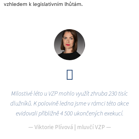
vzhledem k legislativním lhůtám.
Milostivé léto u VZP mohlo využít zhruba 230 tisíc
dlužníků. K polovině ledna jsme v rámci této akce
evidovali přibližně 4 500 ukončených exekucí.
—
Viktorie Plívová | mluvčí VZP
—