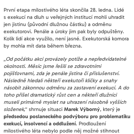
První etapa milostivého léta skončila 28. ledna. Lidé
s exekucí na dluh u veřejných institucí mohli uhradit
jen jistinu (původní dlužnou částku) a odměnu
exekutorovi. Penále a úroky jim pak byly odpuštěny.
Kolik lidí akce využilo, není jasné. Exekutorská komora
by mohla mít data během března.
„
Od počátku akci provázely potíže a nepředvídatelné
okolnosti. Měsíc jsme řešili se zdravotními
pojišťovnami, zda je penále jistina či příslušenství.
Následně hledali někteří exekutoři kličky a snahy
násobit zákonnou odměnu za zastavení exekucí. A do
toho přišel dramatický růst cen a někteří dlužníci
museli primárně myslet na uhrazení násobně vyšších
složenek,
“ shrnuje situaci
Marek
Výborný
, který je
předsedou poslaneckého podvýboru pro problematiku
exekucí, insolvencí a oddlužení
. Prodloužení
milostivého léta nebylo podle něj možné stihnout