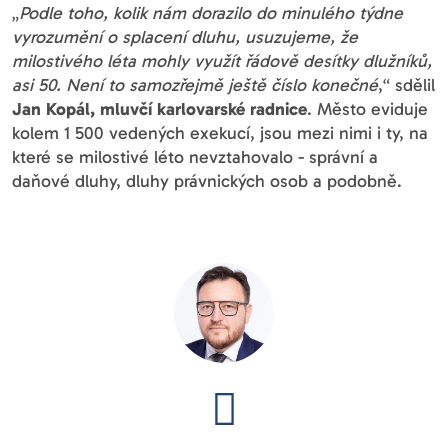
„
Podle toho, kolik nám dorazilo do minulého týdne
vyrozumění o splacení dluhu, usuzujeme, že
milostivého léta mohly využít řádově desítky dlužníků,
asi 50. Není to samozřejmě ještě číslo konečné
,“ sdělil
Jan Kopál, mluvčí karlovarské radnice
. Město eviduje
kolem 1 500 vedených exekucí, jsou mezi nimi i ty, na
které se milostivé léto nevztahovalo - správní a
daňové dluhy, dluhy právnických osob a podobně.