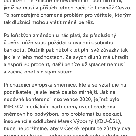
oddlužení se značně benevolentními podmínkami,
jimiž se musí v příštích letech začít řídit rovněž Česko.
To samozřejmě znamená problém pro věřitele, kterým
tak dlužníci mohou vrátit méně peněz.
Po loňských změnách u nás platí, že předlužený
člověk může soud požádat o uvalení osobního
bankrotu. Dlužník pak několik let plní své závazky tak,
jak je v jeho možnostech. Ze svých dluhů má uhradit
alespoň 30 procent, další peníze už splácet nemusí
a začíná opět s čistým štítem.
Přicházející evropská směrnice, která se vztahuje na
podnikatele, je ale ještě daleko mírnější. Jak na
nedávné konferenci Insolvence 2020, jejímž bylo
INFO.CZ mediálním partnerem, uvedl předseda
sněmovního podvýboru pro problematiku exekucí,
insolvencí a oddlužení Marek Výborný (KDU-ČSL),
bude neudržitelné, aby v České republice zůstaly dva
režimy oddlužení - jeden pro podnikatele a druhý pro