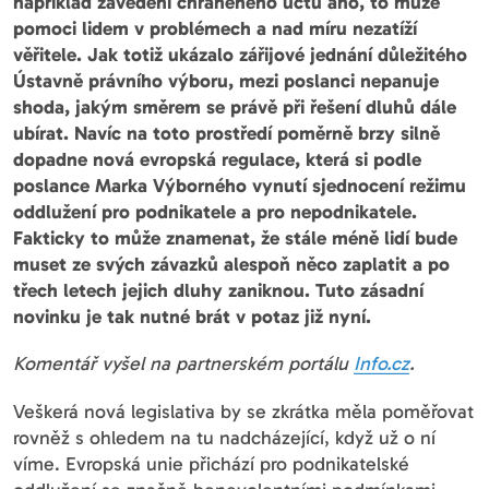
například zavedení chráněného účtu ano, to může
pomoci lidem v problémech a nad míru nezatíží
věřitele. Jak totiž ukázalo zářijové jednání důležitého
Ústavně právního výboru, mezi poslanci nepanuje
shoda, jakým směrem se právě při řešení dluhů dále
ubírat. Navíc na toto prostředí poměrně brzy silně
dopadne nová evropská regulace, která si podle
poslance Marka Výborného vynutí sjednocení režimu
oddlužení pro podnikatele a pro nepodnikatele.
Fakticky to může znamenat, že stále méně lidí bude
muset ze svých závazků alespoň něco zaplatit a po
třech letech jejich dluhy zaniknou. Tuto zásadní
novinku je tak nutné brát v potaz již nyní.
Komentář vyšel na partnerském portálu
Info.cz
.
Veškerá nová legislativa by se zkrátka měla poměřovat
rovněž s ohledem na tu nadcházející, když už o ní
víme. Evropská unie přichází pro podnikatelské