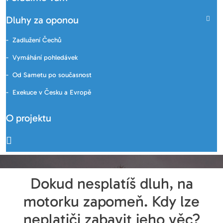
Dluhy za oponou
Zadlužení Čechů
Vymáhání pohledávek
Od Sametu po současnost
Exekuce v Česku a Evropě
O projektu
Dokud nesplatíš dluh, na
motorku zapomeň. Kdy lze
neplatiči zabavit jeho věc?