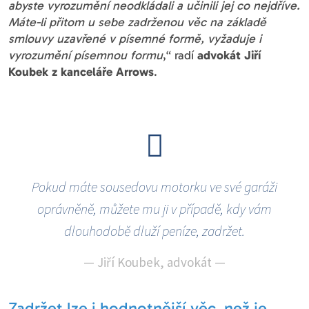
abyste vyrozumění neodkládali a učinili jej co nejdříve.
Máte-li přitom u sebe zadrženou věc na základě
smlouvy uzavřené v písemné formě, vyžaduje i
vyrozumění písemnou formu
,“ radí
advokát Jiří
Koubek z kanceláře Arrows
.
Pokud máte sousedovu motorku ve své garáži
oprávněně, můžete mu ji v případě, kdy vám
dlouhodobě dluží peníze, zadržet.
—
Jiří Koubek, advokát
—
Zadržet lze i hodnotnější věc, než je