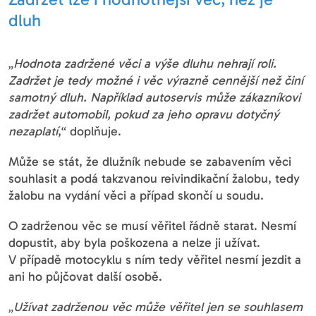
dluh
„
Hodnota zadržené věci a výše dluhu nehrají roli.
Zadržet je tedy možné i věc výrazně cennější než činí
samotný dluh. Například autoservis může zákazníkovi
zadržet automobil, pokud za jeho opravu dotyčný
nezaplatí
,“ doplňuje.
Může se stát, že dlužník nebude se zabavením věci
souhlasit a podá takzvanou reivindikační žalobu, tedy
žalobu na vydání věci a případ skončí u soudu.
O zadrženou věc se musí věřitel řádně starat. Nesmí
dopustit, aby byla poškozena a nelze ji užívat.
V případě motocyklu s ním tedy věřitel nesmí jezdit a
ani ho půjčovat další osobě.
„
Užívat zadrženou věc může věřitel jen se souhlasem