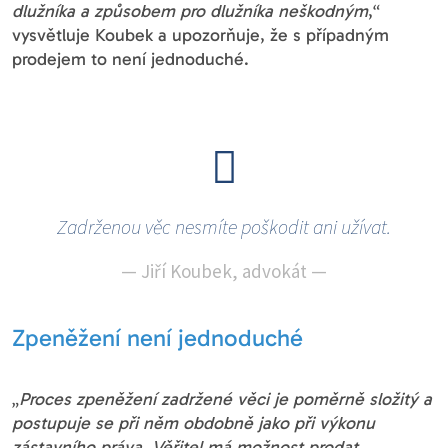
dlužníka a způsobem pro dlužníka neškodným
,“
vysvětluje Koubek a upozorňuje, že s případným
prodejem to není jednoduché.
Zadrženou věc nesmíte poškodit ani užívat.
—
Jiří Koubek, advokát
—
Zpeněžení není jednoduché
„
Proces zpeněžení zadržené věci je poměrně složitý a
postupuje se při něm obdobně jako při výkonu
zástavního práva. Věřitel má možnost prodat