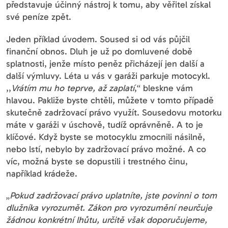
představuje účinný nástroj k tomu, aby věřitel získal
své peníze zpět.
Jeden příklad úvodem. Soused si od vás půjčil
finanční obnos. Dluh je už po domluvené době
splatnosti, jenže místo peněz přicházejí jen další a
další výmluvy. Léta u vás v garáži parkuje motocykl.
,,
Vrátím mu ho teprve, až zaplatí
,“ bleskne vám
hlavou. Pakliže byste chtěli, můžete v tomto případě
skutečně zadržovací právo využít. Sousedovu motorku
máte v garáži v úschově, tudíž oprávněně. A to je
klíčové. Když byste se motocyklu zmocnili násilně,
nebo lstí, nebylo by zadržovací právo možné. A co
víc, možná byste se dopustili i trestného činu,
například krádeže.
„
Pokud zadržovací právo uplatníte, jste povinni o tom
dlužníka vyrozumět. Zákon pro vyrozumění neurčuje
žádnou konkrétní lhůtu, určitě však doporučujeme,