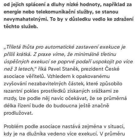
od jejich splácení a dluhy nízké hodnoty, například za
energie nebo telekomunikační služby, se stanou
nevymahatelnými. To by v důsledku vedlo ke zdražení
těchto služeb.
„
Tříletá lhůta pro automatické zastavení exekuce je
příliš krátká. Z praxe víme, že minimálně třetinu
úspěšných exekucí se poprvé podaří uspokojit po více
než 3 letech,
“ říká Pavel Staněk, prezident České
asociace věřitelů. Vzhledem k opakovanému
zvyšování nezabavitelných částek, které způsobilo
razantní pokles prostředků získaných srážkami ze
mzdy, lze podle něj navíc očekávat, že se průměrná
délka řízení bude do budoucna ještě značně
prodlužovat.
Problém podle asociace nastává zejména v situaci,
kdy je na dlužníka vedeno více exekucí. V průměru