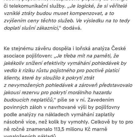
či telekomunikační služby. „
Je logické, že si věřitelé
vzniklé ztráty budou muset kompenzovat, a to
zvýšením ceny těchto služeb. Ve výsledku na to tedy
doplatí slušní zákazníci,
“ dodává.
Ke stejnému závěru dospěla i loňská analýza České
asociace pojišťoven: „
Je třeba mít na paměti, že
jakékoliv snížení efektivity vymáhání pohledávek by
vedlo k riziku růstu pojistného pro poctivě platící
klienty, které by sloužilo k pokrytí ztrát
z nevymožených pohledávek a zároveň představovalo
jakousi rezervu pro pokrytí morálního hazardu
budoucích neplatičů,
“ píše se v ní. Zavedením
povinných záloh v navrhované výši by pojišťovny
podle analýzy na nákladech vymáhání zaplatily
násobně více, než kolik by vymohly. Celkově by to pro
ně ročně znamenalo 113,5 milionu Kč marně
vynaložených nákladů.