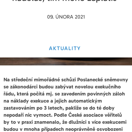
09. ÚNORA 2021
AKTUALITY
Na středeční mimořádné schůzi Poslanecké sněmovny
se zákonodárci budou zabývat novelou exekučního
řádu, která počítá mj. se zavedením povinných záloh
na náklady exekuce a jejich automatickým
zastavováním po 3 letech, pakliže se do té doby
nepodaří nic vymoct. Podle České asociace věřitelů
by to v praxi znamenalo, že dlužníci s více exekucemi
budou v mnoha případech neoprávněně osvobozeni