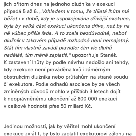
jich přitom dnes na jednoho dlužníka v exekuci
připadá 5 až 6. „
Vzhledem k tomu, že tříletá lhůta má
běžet i v době, kdy je uspokojována dřívější exekuce,
byla by velká část exekucí ukončena dříve, než by na
ně vůbec přišla řada. A to zcela bezdůvodně, neboť
dlužník v takovém případě rozhodně není nemajetný.
Stát tím vlastně zavádí pravidlo: čím víc dluhů
naděláš, tím méně zaplatíš,“
upozorňuje Staněk.
K zastavení lhůty by podle návrhu nedošlo ani tehdy,
kdy exekuce není prováděna kvůli záměrným
obstrukcím dlužníka nebo průtahům na straně soudu
či exekutora. Podle odhadů asociace by ze všech
zmíněných důvodů mohlo v příštích 3 letech dojít
k neoprávněnému ukončení až 800 000 exekucí
v celkové hodnotě přes 50 miliard Kč.
Jedinou možností, jak by věřitel mohl ukončení
exekuce zvrátit, by bylo zaplatit exekutorovi zálohu na