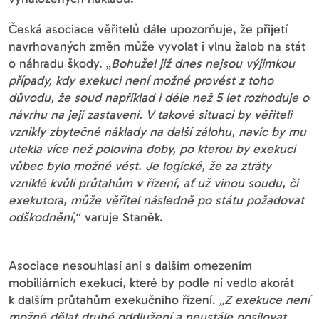
Česká asociace věřitelů dále upozorňuje, že přijetí
navrhovaných změn může vyvolat i vlnu žalob na stát
o náhradu škody. „
Bohužel již dnes nejsou výjimkou
případy, kdy exekuci není možné provést z toho
důvodu, že soud například i déle než 5 let rozhoduje o
návrhu na její zastavení. V takové situaci by věřiteli
vznikly zbytečné náklady na další zálohu, navíc by mu
utekla více než polovina doby, po kterou by exekuci
vůbec bylo možné vést. Je logické, že za ztráty
vzniklé kvůli průtahům v řízení, ať už vinou soudu, či
exekutora, může věřitel následně po státu požadovat
odškodnění,
“ varuje Staněk.
Asociace nesouhlasí ani s dalším omezením
mobiliárních exekucí, které by podle ní vedlo akorát
k dalším průtahům exekučního řízení.
„Z exekuce není
možné dělat druhé oddlužení a neustále posilovat