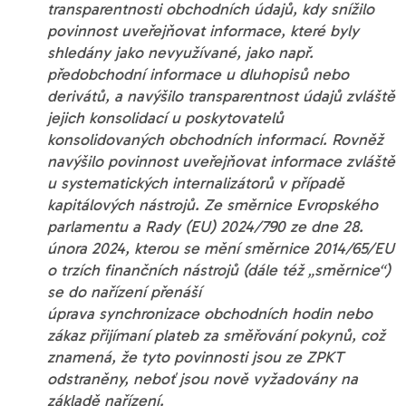
transparentnosti obchodních údajů, kdy snížilo
povinnost uveřejňovat informace, které byly
shledány jako nevyužívané, jako např.
předobchodní informace u dluhopisů nebo
derivátů, a navýšilo transparentnost údajů zvláště
jejich konsolidací u poskytovatelů
konsolidovaných obchodních informací. Rovněž
navýšilo povinnost uveřejňovat informace zvláště
u systematických internalizátorů v případě
kapitálových nástrojů. Ze směrnice Evropského
parlamentu a Rady (EU) 2024/790 ze dne 28.
února 2024, kterou se mění směrnice 2014/65/EU
o trzích finančních nástrojů (dále též „směrnice“)
se do nařízení přenáší
úprava synchronizace obchodních hodin nebo
zákaz přijímaní plateb za směřování pokynů, což
znamená, že tyto povinnosti jsou ze ZPKT
odstraněny, neboť jsou nově vyžadovány na
základě nařízení.