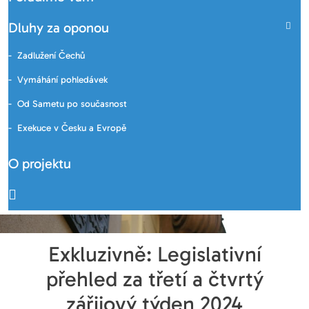
Dluhy za oponou
Zadlužení Čechů
Vymáhání pohledávek
Od Sametu po současnost
Exekuce v Česku a Evropě
O projektu
Exkluzivně: Legislativní
přehled za třetí a čtvrtý
zářijový týden 2024