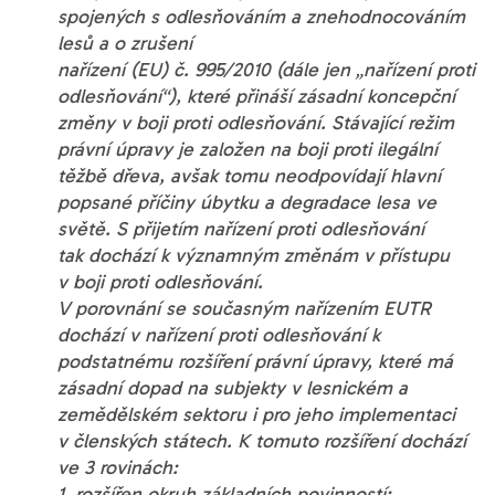
spojených s odlesňováním a znehodnocováním
lesů a o zrušení
nařízení (EU) č. 995/2010 (dále jen „nařízení proti
odlesňování“), které přináší zásadní koncepční
změny v boji proti odlesňování. Stávající režim
právní úpravy je založen na boji proti ilegální
těžbě dřeva, avšak tomu neodpovídají hlavní
popsané příčiny úbytku a degradace lesa ve
světě. S přijetím nařízení proti odlesňování
tak dochází k významným změnám v přístupu
v boji proti odlesňování.
V porovnání se současným nařízením EUTR
dochází v nařízení proti odlesňování k
podstatnému rozšíření právní úpravy, které má
zásadní dopad na subjekty v lesnickém a
zemědělském sektoru i pro jeho implementaci
v členských státech. K tomuto rozšíření dochází
ve 3 rovinách:
1. rozšířen okruh základních povinností;