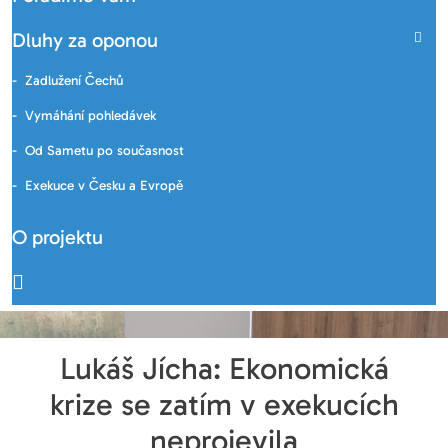
Dluhy za oponou
Zadlužení Čechů
Vymáhání pohledávek
Od Sametu po současnost
Exekuce v Česku a Evropě
O projektu
Lukáš Jícha: Ekonomická
krize se zatím v exekucích
neprojevila