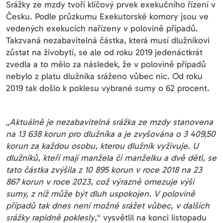
Srážky ze mzdy tvoří klíčový prvek exekučního řízení v
Česku. Podle průzkumu Exekutorské komory jsou ve
vedených exekucích nařízeny v polovině případů.
Takzvaná nezabavitelná částka, která musí dlužníkovi
zůstat na živobytí, se ale od roku 2019 jedenáctkrát
zvedla a to mělo za následek, že v polovině případů
nebylo z platu dlužníka sráženo vůbec nic. Od roku
2019 tak došlo k poklesu vybrané sumy o 62 procent.
„
Aktuálně je nezabavitelná srážka ze mzdy stanovena
na 13 638 korun pro dlužníka a je zvyšována o 3 409,50
korun za každou osobu, kterou dlužník vyživuje. U
dlužníků, kteří mají manžela či manželku a dvě děti, se
tato částka zvýšila z 10 895 korun v roce 2018 na 23
867 korun v roce 2023, což výrazně omezuje výši
sumy, z níž může být dluh uspokojen. V polovině
případů tak dnes není možné srážet vůbec, v dalších
srážky rapidně poklesly
,“ vysvětlil na konci listopadu