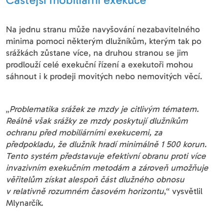
Na jednu stranu může navyšování nezabavitelného
minima pomoci některým dlužníkům, kterým tak po
srážkách zůstane více, na druhou stranou se jim
prodlouží celé exekuční řízení a exekutoři mohou
sáhnout i k prodeji movitých nebo nemovitých věcí.
„
Problematika srážek ze mzdy je citlivým tématem.
Reálně však srážky ze mzdy poskytují dlužníkům
ochranu před mobiliárními exekucemi, za
předpokladu, že dlužník hradí minimálně 1 500 korun.
Tento systém představuje efektivní obranu proti více
invazivním exekučním metodám a zároveň umožňuje
věřitelům získat alespoň část dlužného obnosu
v relativně rozumném časovém horizontu
,“ vysvětlil
Mlynarčík.