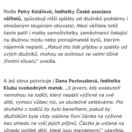
Podle
Petry Kolářové, ředitelky České asociace
věřitelů
, způsobují nižší splátky od dlužníků problémy i
ohroženým skupinám obyvatel. Mezi věřitele totiž
často patří i matky samoživitelky, zaměstnanci čekající
na dlužnou mzdu nebo pronajímatelé bytů, kterým
nájemník neplatil. „
Pokud tito lidé přijdou o splátky od
svých dlužníků, mohou se ocitnout ve velmi tíživé
životní situaci
,“ uvedla.
A její slova potvrzuje i
Dana Pavlousková, ředitelka
Klubu svobodných matek
. „
S jevem, kdy exekutoři
nemohou na rodiči, který neplatí výživné na své
dítě, vymoci vůbec nic, se skutečně setkáváme. Pro
druhého z rodičů by bylo benefitem, pokud by
dlužníkům byla vždy srážena fixní částka na výživné
bez ohledu na výši jejich příjmů. Částka je určená na
úhradu potřeb dětí, které jsou mandatorní
,“ uzavřela.