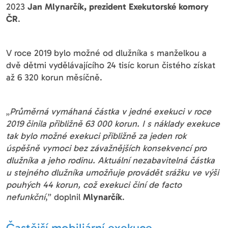
2023
Jan Mlynarčík, prezident Exekutorské komory
ČR
.
V roce 2019 bylo možné od dlužníka s manželkou a
dvě dětmi vydělávajícího 24 tisíc korun čistého získat
až 6 320 korun měsíčně.
„
Průměrná vymáhaná částka v jedné exekuci v roce
2019 činila přibližně 63 000 korun. I s náklady exekuce
tak bylo možné exekuci přibližně za jeden rok
úspěšně vymoci bez závažnějších konsekvencí pro
dlužníka a jeho rodinu. Aktuální nezabavitelná částka
u stejného dlužníka umožňuje provádět srážku ve výši
pouhých 44 korun, což exekuci činí de facto
nefunkční
,” doplnil
Mlynarčík
.
Častější mobiliární exekuce