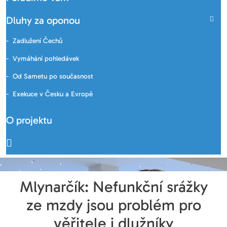
Dluhy za oponou
Zadlužení Čechů
Vymáhání pohledávek
Od Sametu po současnost
Exekuce v Česku a Evropě
O projektu
Mlynarčík: Nefunkční srážky
ze mzdy jsou problém pro
věřitele i dlužníky