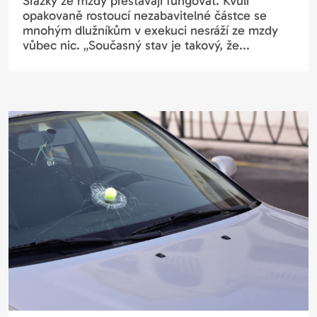
Srážky ze mzdy přestávají fungovat. Kvůli
opakovaně rostoucí nezabavitelné částce se
mnohým dlužníkům v exekuci nesráží ze mzdy
vůbec nic. „Současný stav je takový, že...