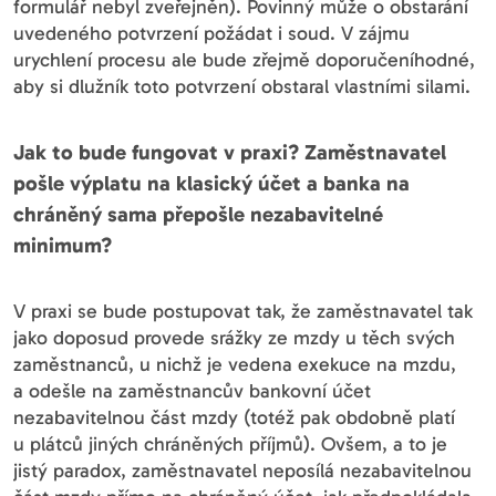
formulář nebyl zveřejněn). Povinný může o obstarání
uvedeného potvrzení požádat i soud. V zájmu
urychlení procesu ale bude zřejmě doporučeníhodné,
aby si dlužník toto potvrzení obstaral vlastními silami.
Jak to bude fungovat v praxi? Zaměstnavatel
pošle výplatu na klasický účet a banka na
chráněný sama přepošle nezabavitelné
minimum?
V praxi se bude postupovat tak, že zaměstnavatel tak
jako doposud provede srážky ze mzdy u těch svých
zaměstnanců, u nichž je vedena exekuce na mzdu,
a odešle na zaměstnancův bankovní účet
nezabavitelnou část mzdy (totéž pak obdobně platí
u plátců jiných chráněných příjmů). Ovšem, a to je
jistý paradox, zaměstnavatel neposílá nezabavitelnou