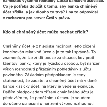
náměstek výkonné ředitelky České bankovní asociace.
Co je potřeba doložit k tomu, aby banka chráněný
účet zřídila, a jak dlouho to trvá? I na to odpovídal
v rozhovoru pro server Češi v právu.
Kdo si chráněný účet může nechat zřídit?
Chráněný účet je z hlediska možnosti jeho zřízení
koncipován relativně úzce a je to tak i správně. To
znamená, že lze zřídit pouze za situace, kdy proti
klientovi banky, který je fyzickou osobou, byl nařízen
výkon rozhodnutí přikázáním pohledávky z účtu
povinného. Základním předpokladem je tedy
skutečnost, že žadatel o chráněný účet má v dané
bance klasický účet, na který je vedena exekuce.
Dalším předpokladem zřízení chráněného účtu je
především to, že peněžnímu ústavu je soudem
doručeno usnesení o nařízení výkonu rozhodnutí