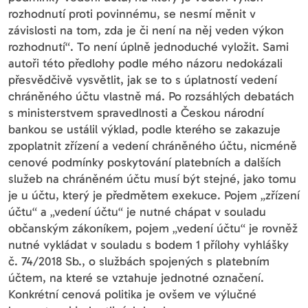
rozhodnutí proti povinnému, se nesmí měnit v
závislosti na tom, zda je či není na něj veden výkon
rozhodnutí“. To není úplně jednoduché vyložit. Sami
autoři této předlohy podle mého názoru nedokázali
přesvědčivě vysvětlit, jak se to s úplatností vedení
chráněného účtu vlastně má. Po rozsáhlých debatách
s ministerstvem spravedlnosti a Českou národní
bankou se ustálil výklad, podle kterého se zakazuje
zpoplatnit zřízení a vedení chráněného účtu, nicméně
cenové podmínky poskytování platebních a dalších
služeb na chráněném účtu musí být stejné, jako tomu
je u účtu, který je předmětem exekuce. Pojem „zřízení
účtu“ a „vedení účtu“ je nutné chápat v souladu
občanským zákoníkem, pojem „vedení účtu“ je rovněž
nutné vykládat v souladu s bodem 1 přílohy vyhlášky
č. 74/2018 Sb., o službách spojených s platebním
účtem, na které se vztahuje jednotné označení.
Konkrétní cenová politika je ovšem ve výlučné