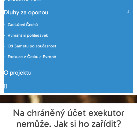
Dluhy za oponou
Zadlužení Čechů
Vymáhání pohledávek
Od Sametu po současnost
Exekuce v Česku a Evropě
O projektu
Na chráněný účet exekutor
nemůže. Jak si ho zařídit?