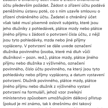
účtu především požádat. Žádost o zřízení účtu podává
peněžnímu ústavu poté, co s ním uzavře smlouvu o
zřízení chráněného účtu. Žadatel o chráněný účet
však také musí písemně oslovit subjekty, které jsou
jeho dlužníky z pohledávek, plátce mzdy nebo plátce
jiného příjmu s žádostí o potvrzení čísla účtu, z nějž
jsou tyto pohledávky, mzda nebo jiné příjmy
vypláceny. V potvrzení se dále uvede označení
dlužníka povinného (osoba, které má dluh vůči
dlužníkovi – pozn. red.), plátce mzdy, plátce jiného
příjmu nebo dlužníka z výživného, označení
povinného, číslo účtu povinného, na který jsou tyto
pohledávky nebo příjmy vypláceny, a datum vystavení
potvrzení. Dlužník povinného, plátce mzdy, plátce
jiného příjmu nebo dlužník z výživného vystaví
potvrzení na formuláři, jehož vzor zveřejní
ministerstvo způsobem umožňujícím dálkový přístup
(pokud je mi známo, tak k dnešnímu dni takový