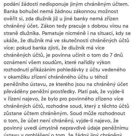
podání žádosti nedisponuje jiným chráněným účtem.
Banka bohužel nemá žádnou zákonnou možnost
ověřit si, zda dlužník již u jiné banky nemá zřízen
chráněný účet. Zákon tedy pracuje s dobrou vírou na
straně dlužníka. Pamatuje nicméně i na situaci, kdy se
ukáže, že dlužník má ve skutečnosti chráněných účtů
více: pokud banka zjistí, že dlužník má více
chráněných účtů, je povinna učinit o tom do 7 dnů
oznámení všem soudům, které nařídily výkon
rozhodnutí přikázáním pohledávky z účtu vedeného
v okamžiku zřízení chráněného účtu u téhož
peněžního ústavu, ze kterého jsou na chráněný účet
převáděny peněžní prostředky. Platí pak, že vyjde-li
v řízení najevo, že bylo pro povinného zřízeno více
chráněných účtů, rozhodne soud, který z těchto účtů
zůstane účtem chráněným. Soud může rozhodnout
o tom, že účet není chráněný, vyjde-li najevo, že
povinný uvedl úmyslně nepravdivé údaje peněžnímu
ústavu v prohlášení o tom, že žádný jiný chráněný