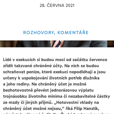
28. ČERVNA 2021
ROZHOVORY, KOMENTÁŘE
Lidé v exekucích si budou moci od začátku července
zřídit takzvané chráněné účty. Na nich se budou
schraňovat peníze, které exekuci nepodléhají a jsou
určeny k uspokojování životních potřeb dlužníka
a jeho rodiny. Na chráněný účet je možné
bezhotovostně převést jednorázovou výplatu
trojnásobku životního minima či nezabavitelné částky
ze mzdy či jiných příjmů. „Hotovostní vklady na
chráněný účet možné nejsou,“ říká Filip Hanzlík,