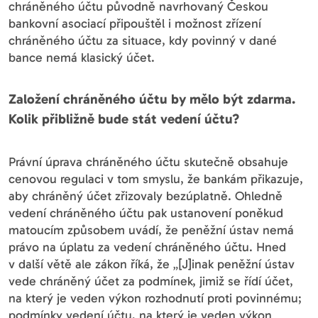
chráněného účtu původně navrhovaný Českou
bankovní asociací připouštěl i možnost zřízení
chráněného účtu za situace, kdy povinný v dané
bance nemá klasický účet.
Založení chráněného účtu by mělo být zdarma.
Kolik přibližně bude stát vedení účtu?
Právní úprava chráněného účtu skutečně obsahuje
cenovou regulaci v tom smyslu, že bankám přikazuje,
aby chráněný účet zřizovaly bezúplatně. Ohledně
vedení chráněného účtu pak ustanovení poněkud
matoucím způsobem uvádí, že peněžní ústav nemá
právo na úplatu za vedení chráněného účtu. Hned
v další větě ale zákon říká, že „[J]inak peněžní ústav
vede chráněný účet za podmínek, jimiž se řídí účet,
na který je veden výkon rozhodnutí proti povinnému;
podmínky vedení účtu, na který je veden výkon