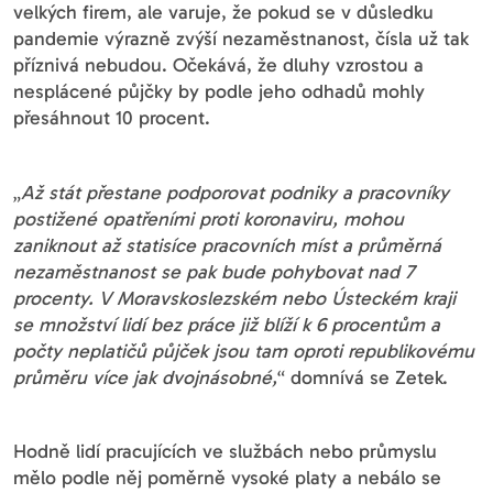
velkých firem, ale varuje, že pokud se v důsledku
pandemie výrazně zvýší nezaměstnanost, čísla už tak
příznivá nebudou. Očekává, že dluhy vzrostou a
nesplácené půjčky by podle jeho odhadů mohly
přesáhnout 10 procent.
„
Až stát přestane podporovat podniky a pracovníky
postižené opatřeními proti koronaviru, mohou
zaniknout až statisíce pracovních míst a průměrná
nezaměstnanost se pak bude pohybovat nad 7
procenty. V Moravskoslezském nebo Ústeckém kraji
se množství lidí bez práce již blíží k 6 procentům a
počty neplatičů půjček jsou tam oproti republikovému
průměru více jak dvojnásobné,
“ domnívá se Zetek.
Hodně lidí pracujících ve službách nebo průmyslu
mělo podle něj poměrně vysoké platy a nebálo se