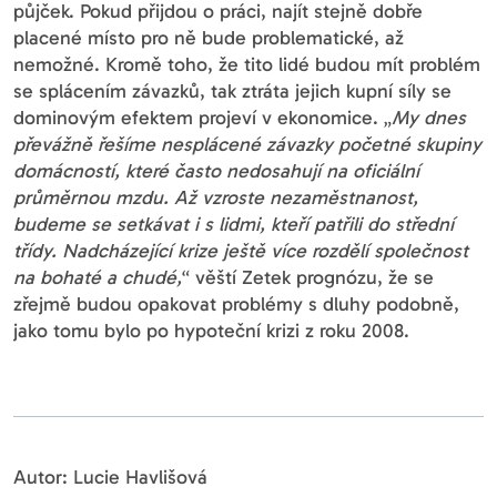
půjček. Pokud přijdou o práci, najít stejně dobře
placené místo pro ně bude problematické, až
nemožné. Kromě toho, že tito lidé budou mít problém
se splácením závazků, tak ztráta jejich kupní síly se
dominovým efektem projeví v ekonomice. „
My dnes
převážně řešíme nesplácené závazky početné skupiny
domácností, které často nedosahují na oficiální
průměrnou mzdu. Až vzroste nezaměstnanost,
budeme se setkávat i s lidmi, kteří patřili do střední
třídy. Nadcházející krize ještě více rozdělí společnost
na bohaté a chudé,
“ věští Zetek prognózu, že se
zřejmě budou opakovat problémy s dluhy podobně,
jako tomu bylo po hypoteční krizi z roku 2008.
Autor: Lucie Havlišová