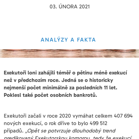
03. ÚNORA 2021
ANALÝZY A FAKTA
Exekutoři loni zahájili téměř o pětinu méně exekucí
než v předchozím roce. Jedná se o historicky
nejmenší počet minimálně za posledních 11 let.
Poklesl také počet osobních bankrotů.
Exekutoři začali v roce 2020 vymáhat celkem 407 694
nových exekucí, o rok dříve to bylo 499 512
případů.
„Opět se potvrzuje dlouhodobý trend
predikovaný Exekutorskou komorou, tedy že exekucí