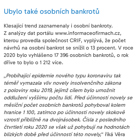
Ubylo také osobních bankrotů
Klesající trend zaznamenaly i osobní bankroty.
Z analýzy dat portálu www.informaceofirmach.cz,
kterou provedla společnost CRIF, vyplývá, že počet
návrhů na osobní bankrot se snížil o 13 procent. V roce
2020 bylo vyhlášeno 17 396 osobních bankrotů, o rok
dříve to bylo o 1 212 více.
„
Probíhající epidemie nového typu koronaviru tak
téměř vymazala vliv novely insolvenčního zákona
z poloviny roku 2019, jejímž cílem bylo umožnit
oddlužení vyššímu počtu lidí. Před účinností novely se
měsíční počet osobních bankrotů pohyboval kolem
hranice 1 100, zatímco po účinnosti novely skokově
vzrostl přibližně na dvojnásobek. Čísla z posledního
čtvrtletí roku 2020 se však už pohybují na hodnotách
blízkých době před účinností této novely,
“ říká Věra