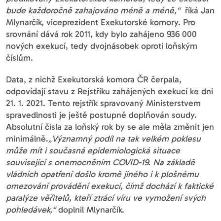
bude každoročně zahajováno méně a méně,“
říká Jan
Mlynarčík, viceprezident Exekutorské komory. Pro
srovnání dává rok 2011, kdy bylo zahájeno 936 000
nových exekucí, tedy dvojnásobek oproti loňským
číslům.
Data, z nichž Exekutorská komora ČR čerpala,
odpovídají stavu z Rejstříku zahájených exekucí ke dni
21. 1. 2021. Tento rejstřík spravovaný Ministerstvem
spravedlnosti je ještě postupně doplňován soudy.
Absolutní čísla za loňský rok by se ale měla změnit jen
minimálně.„
Významný podíl na tak velkém poklesu
může mít i současná epidemiologická situace
související s onemocněním COVID-19. Na základě
vládních opatření došlo kromě jiného i k plošnému
omezování provádění exekucí, čímž dochází k faktické
paralýze věřitelů, kteří ztrácí víru ve vymožení svých
pohledávek,“
doplnil Mlynarčík.