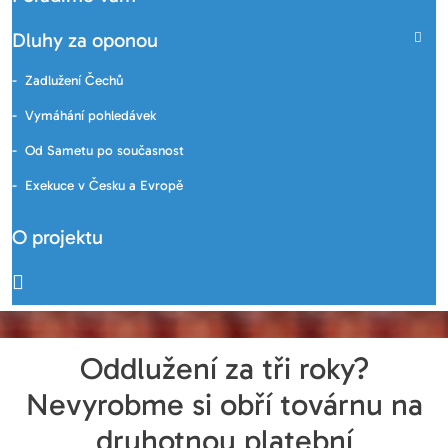
Dluhy za oponou
Zadlužení Čechů
Vymáhání pohledávek
Od Sametu po současnost
Exekuce v Česku a Evropě
O projektu
Oddlužení za tři roky?
Nevyrobme si obří továrnu na
druhotnou platební