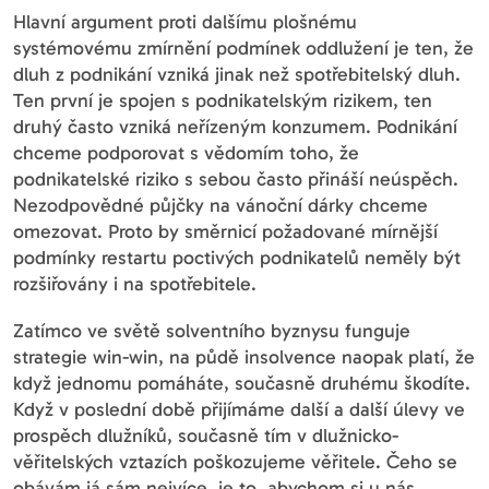
Hlavní argument proti dalšímu plošnému
systémovému zmírnění podmínek oddlužení je ten, že
dluh z podnikání vzniká jinak než spotřebitelský dluh.
Ten první je spojen s podnikatelským rizikem, ten
druhý často vzniká neřízeným konzumem. Podnikání
chceme podporovat s vědomím toho, že
podnikatelské riziko s sebou často přináší neúspěch.
Nezodpovědné půjčky na vánoční dárky chceme
omezovat. Proto by směrnicí požadované mírnější
podmínky restartu poctivých podnikatelů neměly být
rozšiřovány i na spotřebitele.
Zatímco ve světě solventního byznysu funguje
strategie win-win, na půdě insolvence naopak platí, že
když jednomu pomáháte, současně druhému škodíte.
Když v poslední době přijímáme další a další úlevy ve
prospěch dlužníků, současně tím v dlužnicko-
věřitelských vztazích poškozujeme věřitele. Čeho se
obávám já sám nejvíce, je to, abychom si u nás