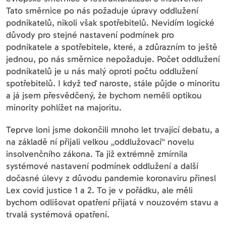
Tato směrnice po nás požaduje úpravy oddlužení
podnikatelů, nikoli však spotřebitelů. Nevidím logické
důvody pro stejné nastavení podmínek pro
podnikatele a spotřebitele, které, a zdůrazním to ještě
jednou, po nás směrnice nepožaduje. Počet oddlužení
podnikatelů je u nás malý oproti počtu oddlužení
spotřebitelů. I když teď naroste, stále půjde o minoritu
a já jsem přesvědčený, že bychom neměli optikou
minority pohlížet na majoritu.
Teprve loni jsme dokončili mnoho let trvající debatu, a
na základě ní přijali velkou „oddlužovací“ novelu
insolvenčního zákona. Ta již extrémně zmírnila
systémové nastavení podmínek oddlužení a další
dočasné úlevy z důvodu pandemie koronaviru přinesl
Lex covid justice 1 a 2. To je v pořádku, ale měli
bychom odlišovat opatření přijatá v nouzovém stavu a
trvalá systémová opatření.