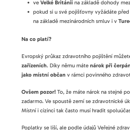
ve
Velké Británii
na základě dohody mez
pokud si u své pojišťovny vyžádáte před
na základě mezinárodních smluv i v
Ture
Na co platí?
Evropský průkaz zdravotního pojištění můžet
zařízeních
. Díky němu máte
nárok při čerpá
jako místní občan
v rámci povinného zdravot
Ovšem pozor!
To, že máte nárok na stejné p
zadarmo. Ve spoustě zemí se zdravotnické úko
Místní i cizinci tak často musí hradit spoluúčas
Poplatky se liší, ale podle údajů Veřejné zdr