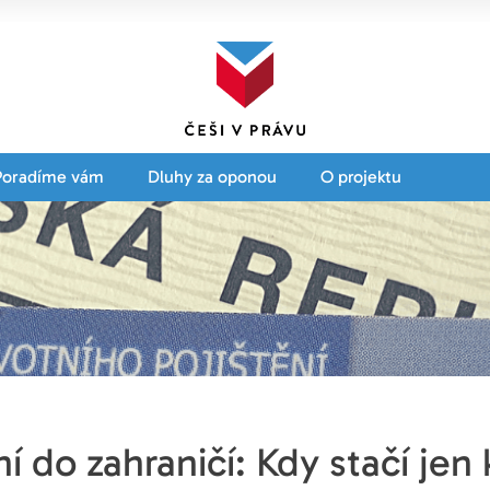
Poradíme vám
Dluhy za oponou
O projektu
ní do zahraničí: Kdy stačí jen 