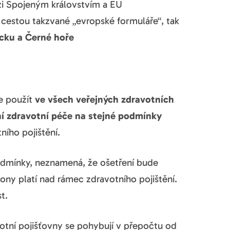
i Spojeným královstvím a EU
 cestou takzvané „evropské formuláře“, tak
cku a Černé hoře
e použít
ve všech veřejných zdravotních
ní zdravotní péče na stejné podmínky
ního pojištění.
odmínky, neznamená, že ošetření bude
ny platí nad rámec zdravotního pojištění.
t.
avotní pojišťovny se pohybují v přepočtu od