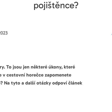
pojištěnce?
023
ry. To jsou jen některé úkony, které
se v cestovní horečce zapomenete
e? Na tyto a další otázky odpoví článek