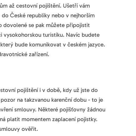
ům až cestovní pojištění. Ušetří vám
em do České republiky nebo v nejhorším
p dovolené se pak můžete připojistit
či vysokohorskou turistiku. Navíc budete
u, který bude komunikovat v českém jazyce.
ravotnické zařízení.
ovní pojištění i v době, kdy už jste do
 pozor na takzvanou karenční dobu - to je
uzavření smlouvy. Některé pojišťovny žádnou
íná platit momentem zaplacení pojistky.
smlouvy ověřit.