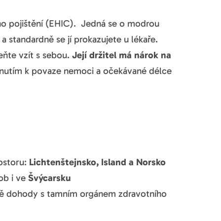
ího pojištění (EHIC). Jedná se o modrou
 a standardně se jí prokazujete u lékaře.
eňte vzít s sebou.
Její držitel má nárok na
dnutím k povaze nemoci a očekávané délce
ostoru:
Lichtenštejnsko, Island a Norsko
ob i ve
Švýcarsku
ě dohody s tamním orgánem zdravotního