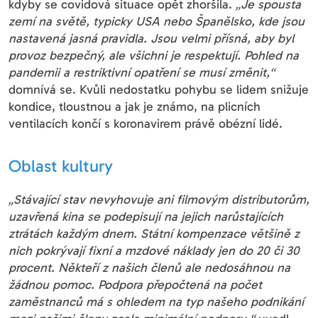
kdyby se covidová situace opět zhoršila.
„Je spousta
zemí na světě, typicky USA nebo Španělsko, kde jsou
nastavená jasná pravidla. Jsou velmi přísná, aby byl
provoz bezpečný, ale všichni je respektují. Pohled na
pandemii a restriktivní opatření se musí změnit,“
domnívá se. Kvůli nedostatku pohybu se lidem snižuje
kondice, tloustnou a jak je známo, na plicních
ventilacích končí s koronavirem právě obézní lidé.
Oblast kultury
„Stávající stav nevyhovuje ani filmovým distributorům,
uzavřená kina se podepisují na jejich narůstajících
ztrátách každým dnem. Státní kompenzace většině z
nich pokrývají fixní a mzdové náklady jen do 20 či 30
procent. Někteří z našich členů ale nedosáhnou na
žádnou pomoc. Podpora přepočtená na počet
zaměstnanců má s ohledem na typ našeho podnikání