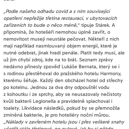
„
Podle našeho odhadu covid a s ním související
opatření nepřežije třetina restaurací, v ubytovacích
zařízeních to bude o něco méně
,“ tipuje Stárek. A
připomíná, že hoteliéři nemohou úplně zavřít, o
nemovitost musejí neustále pečovat. Někteří z nich
mají například nasmlouvaný objem energií, které je
nutné odebrat, jinak hradí penále. Platit tedy musí, ale
už jim chybí zdroj, kde na to brát. Seznam zprávy
nedávno přinesly zpověď Lukáše Bernata, který se i
s rodinou přestěhoval do pražského hotelu Harmony,
kterému šéfuje. Každý den obcházel hotel od střechy
po kotelnu. Jednou za dva dny odpouštěl vodu
z kohoutku i ze sprchy, aby se neusazovaly nečistoty
kvůli bakterii Legionella a pravidelně splachoval i
toalety. Likvidace následků, pokud by se přemnožila
zmíněná bakterie, je pro hoteliéry noční můrou.
„
Náklady v zavřeném hotelu jsou i přes veškeré snahy
ušetřit stále třetinové, ne nulové, jak by si někdo