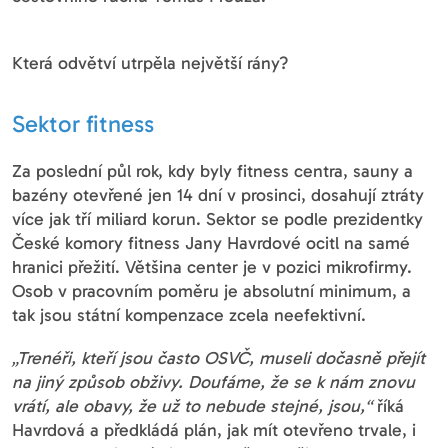
Která odvětví utrpěla největší rány?
Sektor fitness
Za poslední půl rok, kdy byly fitness centra, sauny a
bazény otevřené jen 14 dní v prosinci, dosahují ztráty
více jak tří miliard korun. Sektor se podle prezidentky
České komory fitness Jany Havrdové ocitl na samé
hranici přežití. Většina center je v pozici mikrofirmy.
Osob v pracovním poměru je absolutní minimum, a
tak jsou státní kompenzace zcela neefektivní.
„Trenéři, kteří jsou často OSVČ, museli dočasně přejít
na jiný způsob obživy. Doufáme, že se k nám znovu
vrátí, ale obavy, že už to nebude stejné, jsou,“
říká
Havrdová a předkládá plán, jak mít otevřeno trvale, i