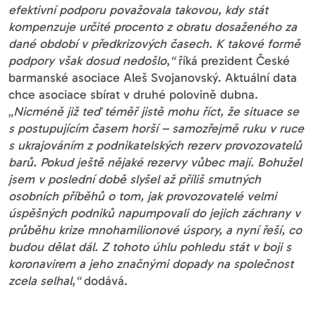
efektivní podporu považovala takovou, kdy stát
kompenzuje určité procento z obratu dosaženého za
dané období v předkrizových časech. K takové formě
podpory však dosud nedošlo
,
“
říká prezident České
barmanské asociace Aleš Svojanovský. Aktuální data
chce asociace sbírat v druhé polovině dubna.
„
Nicméně již teď téměř jistě mohu říct, že situace se
s postupujícím časem horší – samozřejmě ruku v ruce
s ukrajováním z podnikatelských rezerv provozovatelů
barů. Pokud ještě nějaké rezervy vůbec mají. Bohužel
jsem v poslední době slyšel až příliš smutných
osobních příběhů o tom, jak provozovatelé velmi
úspěšných podniků napumpovali do jejich záchrany v
průběhu krize mnohamilionové úspory, a nyní řeší, co
budou dělat dál. Z tohoto úhlu pohledu stát v boji s
koronavirem a jeho značnými dopady na společnost
zcela selhal
,
“
dodává.