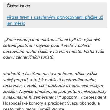
Čtěte také:
Pětina firem s uzavřenými provozovnami přežije už
jen měsíc
„
Současnou pandemickou situací byli dle výsledků
šetření postiženi nejvíce podnikatelé v oblasti
cestovního ruchu sídlící v hlavním městě. Praha kvůli
odlivu zahraničních turistů,
studentů a častému nastavení home office zažila
velký propad, a to jak v oblasti cestovního ruchu,
restaurací, hotelů, tak i obchodů s nepotravinářským
zbožím. Nejvíce ohroženými jsou přitom mikropodniky
s maximálně 10 zaměstnanci,“
upozornil viceprezident
Hospodářské komory a prezident Svazu obchodu a
cestovního ruchu Tomáš Prouza.