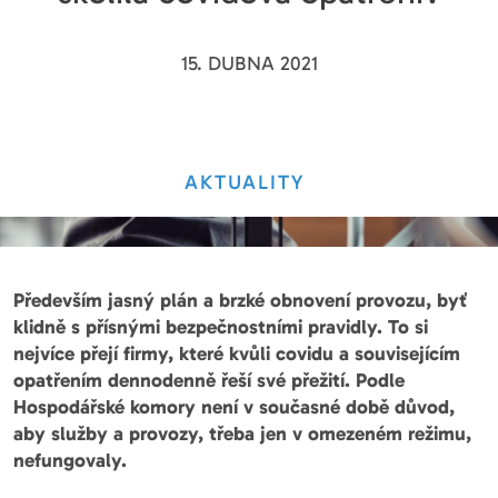
15. DUBNA 2021
AKTUALITY
Především jasný plán a brzké obnovení provozu, byť
klidně s přísnými bezpečnostními pravidly. To si
nejvíce přejí firmy, které kvůli covidu a souvisejícím
opatřením dennodenně řeší své přežití. Podle
Hospodářské komory není v současné době důvod,
aby služby a provozy, třeba jen v omezeném režimu,
nefungovaly.